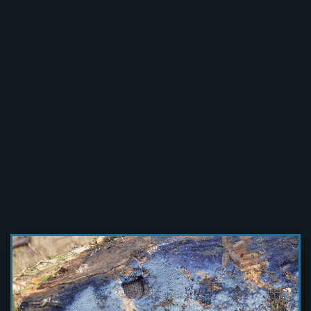
Inonotus radiatus
Ischnoderma
benzoinum
Laetiporus
Lentinus cyathiformis
sulphureus