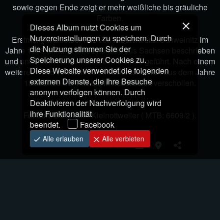
sowie gegen Ende zeigt er mehr weißliche bis gräuliche
Thelephora
Thelephora palmata
Farben.
caryophyllaea
Dieses Album nutzt Cookies um
Nutzereinstellungen zu speichern. Durch
Erstmalig wurde der Pilz von Albertini und Schweinitz im
die Nutzung stimmen Sie der
Jahre 1805 anhand eines Fundes aus Sachsen beschrieben
Speicherung unserer Cookies zu.
und unter dem Namen Sistotrema viride geführt. Nach einem
Diese Website verwendet die folgenden
weiteren Fund von Schröter in Oberschlesien aus dem Jahre
externen Dienste, die Ihre Besuche
1889 blieb der Pilz bis in neuere Zeit verschollen.
anonym verfolgen können. Durch
Deaktivieren der Nachverfolgung wird
ihre Funktionalität
Thelephora terrestris
Trametes hirsuta
Fundort: Bexbach - Kleinottweiler ( MTB: 6609/2 ).
beendet.
Facebook
Alle erlauben
Alle verbieten
Bewertung
Trametes multicolor
Trametes versicolor