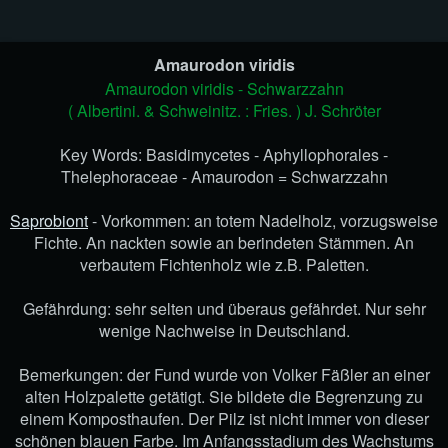
Amaurodon viridis
Amaurodon viridis - Schwarzzahn
Sparassis crispa
Spongiporus lacteus
( Albertini. & Schweinitz. : Fries. ) J. Schröter
Key Words: Basidimycetes - Aphyllophorales -
Thelephoraceae - Amaurodon = Schwarzzahn
Saprobiont
- Vorkommen: an totem Nadelholz, vorzugsweise
Fichte. An nackten sowie an berindeten Stämmen. An
verbautem Fichtenholz wie z.B. Paletten.
Stereum hirsutum
Terana caerulea
Gefährdung: sehr selten und überaus gefährdet. Nur sehr
wenige Nachweise in Deutschland.
Bemerkungen: der Fund wurde von Volker Fäßler an einer
alten Holzpalette getätigt. Sie bildete die Begrenzung zu
einem Komposthaufen. Der Pilz ist nicht immer von dieser
schönen blauen Farbe. Im Anfangsstadium des Wachstums