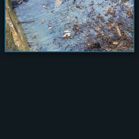
Lentinus lepideus
Lentinus strigosus
Lentinus suavissimus
Lentinus torulosus
Macrotyphula
Meripilus giganteus
filiformis