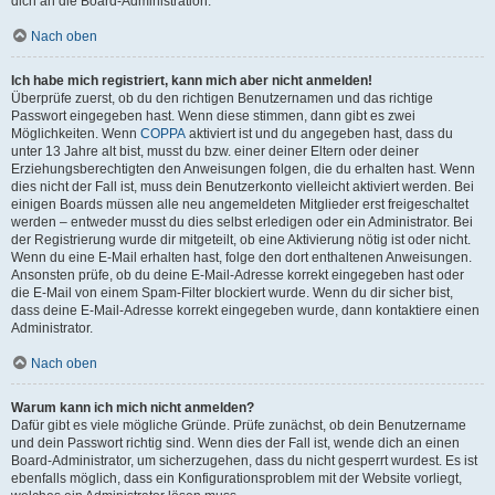
dich an die Board-Administration.
Nach oben
Ich habe mich registriert, kann mich aber nicht anmelden!
Überprüfe zuerst, ob du den richtigen Benutzernamen und das richtige
Passwort eingegeben hast. Wenn diese stimmen, dann gibt es zwei
Möglichkeiten. Wenn
COPPA
aktiviert ist und du angegeben hast, dass du
unter 13 Jahre alt bist, musst du bzw. einer deiner Eltern oder deiner
Erziehungsberechtigten den Anweisungen folgen, die du erhalten hast. Wenn
dies nicht der Fall ist, muss dein Benutzerkonto vielleicht aktiviert werden. Bei
einigen Boards müssen alle neu angemeldeten Mitglieder erst freigeschaltet
werden – entweder musst du dies selbst erledigen oder ein Administrator. Bei
der Registrierung wurde dir mitgeteilt, ob eine Aktivierung nötig ist oder nicht.
Wenn du eine E-Mail erhalten hast, folge den dort enthaltenen Anweisungen.
Ansonsten prüfe, ob du deine E-Mail-Adresse korrekt eingegeben hast oder
die E-Mail von einem Spam-Filter blockiert wurde. Wenn du dir sicher bist,
dass deine E-Mail-Adresse korrekt eingegeben wurde, dann kontaktiere einen
Administrator.
Nach oben
Warum kann ich mich nicht anmelden?
Dafür gibt es viele mögliche Gründe. Prüfe zunächst, ob dein Benutzername
und dein Passwort richtig sind. Wenn dies der Fall ist, wende dich an einen
Board-Administrator, um sicherzugehen, dass du nicht gesperrt wurdest. Es ist
ebenfalls möglich, dass ein Konfigurationsproblem mit der Website vorliegt,