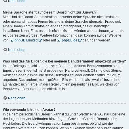
Nach oben
Meine Sprache steht auf diesem Board nicht zur Auswahl!
Meist hat die Board-Administration entweder deine Sprache nicht installiert
oder niemand hat das Forum bislang in deine Sprache übersetzt. Frage ggf.
einen Board-Administrator, ob er das Sprachpaket, das du benötigst,
installieren kann. Falls es noch nicht existiert, würden wir uns freuen, wenn du
es übersetzen würdest. Weitere Informationen dazu können auf der Website
von
phpBB Limited
oder auf
phpBB.de
gefunden werden.
Nach oben
Was sind das für Bilder, die bei meinem Benutzernamen angezeigt werden?
In der Beitragsansicht können zwei Bilder bei deinem Benutzernamen stehen.
Eines dieser Bilder ist meist mit deinem Rang verknüpft: Oft sind dies Sterne,
Kästchen oder Punkte, die deine Beitragszahl oder deinen Status im Forum
angeben. Das andere, meist größere, Bild wird auch als „Avatar“ bezeichnet.
Es handelt sich hierbei in der Regel um ein persönliches Bild, welches von
Benutzer zu Benutzer unterschiedlich ist.
Nach oben
Wie verwende ich einen Avatar?
In deinem persönlichen Bereich kannst du unter „Profil“ einen Avatar über eine
der folgenden vier Methoden hinzufügen: Gravatar, Galerie, Remote oder
Hochladen. Die Board-Administration kann bestimmen, ob und wie die
Benutzer Avatare benutzen können. Wenn du keinen Avatar benutzen kannst,