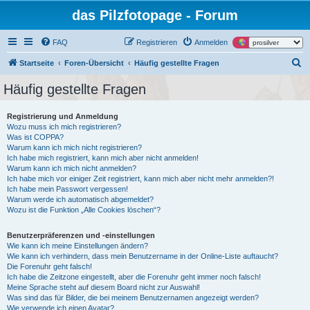
das Pilzfotopage - Forum
FAQ
Registrieren
Anmelden
S
Startseite
Foren-Übersicht
Häufig gestellte Fragen
u
Häufig gestellte Fragen
c
h
Registrierung und Anmeldung
Wozu muss ich mich registrieren?
e
Was ist COPPA?
Warum kann ich mich nicht registrieren?
Ich habe mich registriert, kann mich aber nicht anmelden!
Warum kann ich mich nicht anmelden?
Ich habe mich vor einiger Zeit registriert, kann mich aber nicht mehr anmelden?!
Ich habe mein Passwort vergessen!
Warum werde ich automatisch abgemeldet?
Wozu ist die Funktion „Alle Cookies löschen“?
Benutzerpräferenzen und -einstellungen
Wie kann ich meine Einstellungen ändern?
Wie kann ich verhindern, dass mein Benutzername in der Online-Liste auftaucht?
Die Forenuhr geht falsch!
Ich habe die Zeitzone eingestellt, aber die Forenuhr geht immer noch falsch!
Meine Sprache steht auf diesem Board nicht zur Auswahl!
Was sind das für Bilder, die bei meinem Benutzernamen angezeigt werden?
Wie verwende ich einen Avatar?