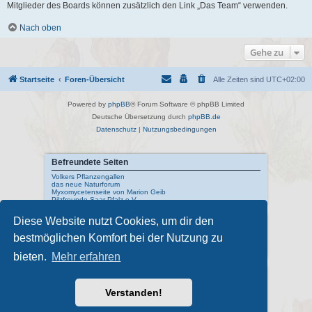
Mitglieder des Boards können zusätzlich den Link „Das Team“ verwenden.
Nach oben
Gehe zu
Startseite
Foren-Übersicht
Alle Zeiten sind
UTC+02:00
Powered by
phpBB
® Forum Software © phpBB Limited
Deutsche Übersetzung durch
phpBB.de
Datenschutz
|
Nutzungsbedingungen
Befreundete Seiten
Volkers Pflanzengallen
das neue Naturforum
Myxomycetenseite von Marion Geib
Pilzfreunde Saar-Pfalz e.V.
Diese Website nutzt Cookies, um dir den
Interne Links
bestmöglichen Komfort bei der Nutzung zu
Mykologisches Lexikon
meine Naturfotos
Pilzfotopage - Suchmaschine
bieten.
Mehr erfahren
Externe Links
Schwarzwälder Pilzlehrschau
Verstanden!
Deutsche Gesellschaft für Mykologie
Pilzkundliches Museum Bad Laasphe