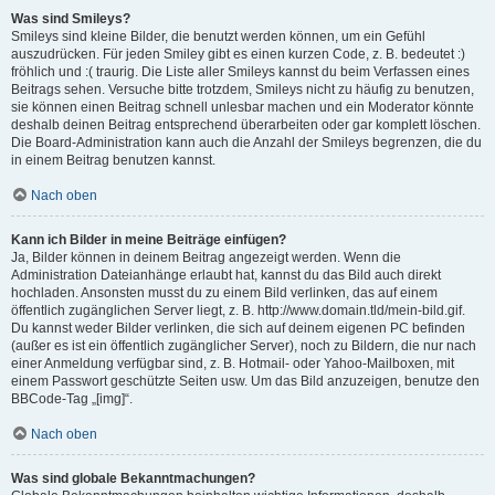
Was sind Smileys?
Smileys sind kleine Bilder, die benutzt werden können, um ein Gefühl
auszudrücken. Für jeden Smiley gibt es einen kurzen Code, z. B. bedeutet :)
fröhlich und :( traurig. Die Liste aller Smileys kannst du beim Verfassen eines
Beitrags sehen. Versuche bitte trotzdem, Smileys nicht zu häufig zu benutzen,
sie können einen Beitrag schnell unlesbar machen und ein Moderator könnte
deshalb deinen Beitrag entsprechend überarbeiten oder gar komplett löschen.
Die Board-Administration kann auch die Anzahl der Smileys begrenzen, die du
in einem Beitrag benutzen kannst.
Nach oben
Kann ich Bilder in meine Beiträge einfügen?
Ja, Bilder können in deinem Beitrag angezeigt werden. Wenn die
Administration Dateianhänge erlaubt hat, kannst du das Bild auch direkt
hochladen. Ansonsten musst du zu einem Bild verlinken, das auf einem
öffentlich zugänglichen Server liegt, z. B. http://www.domain.tld/mein-bild.gif.
Du kannst weder Bilder verlinken, die sich auf deinem eigenen PC befinden
(außer es ist ein öffentlich zugänglicher Server), noch zu Bildern, die nur nach
einer Anmeldung verfügbar sind, z. B. Hotmail- oder Yahoo-Mailboxen, mit
einem Passwort geschützte Seiten usw. Um das Bild anzuzeigen, benutze den
BBCode-Tag „[img]“.
Nach oben
Was sind globale Bekanntmachungen?