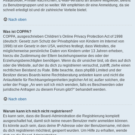
Avatarbilder, Private Nachrichten, E-Mail-Versand an andere Mitglieder, Beitritt
zu Benutzergruppen und so weiter. Wir empfehlen dir eine Anmeldung, da sie
schnell erledigt ist und dir zahlreiche Vorteile bietet.
Nach oben
Was ist COPPA?
COPPA, ausgeschrieben Children’s Online Privacy Protection Act of 1998
(deutsch: Gesetz zum Schutz der Privatsphäre von Kindern im Internet von
1998) ist ein Gesetz in den USA, welches festlegt, dass Websites, die
möglicherweise persönliche Daten von Kindern unter 13 Jahren erheben,
hierzu die Zustimmung der Eltern beziehungsweise des oder der
Erziehungsberechtigten benötigen. Wenn du dir unsicher bist, ob dies auf dich
oder die Website, auf der du dich zu registrieren versuchst, zutrifft, ziehe einen
rechtlichen Beistand zu Rate. Bitte beachte, dass phpBB Limited und der
Besitzer dieses Boards keine Rechtsberatung anbieten kann und nicht die
Anlaufstelle für Rechtsangelegenheiten jeglicher Art ist; außer solchen, die
unter der Frage „An wen soll ich mich wenden, falls es Beschwerden oder
juristische Anfragen zu diesem Forum gibt?“ behandelt werden.
Nach oben
Warum kann ich mich nicht registrieren?
Es kann sein, dass die Board-Administration die Registrierung komplett
ausgeschaltet hat, damit sich keine neuen Benutzer mehr anmelden können.
Es könnte auch sein, dass deine IP-Adresse oder der Benutzername, mit dem
du dich registrieren möchtest, gesperrt wurden. Um Hilfe zu erhalten, wende