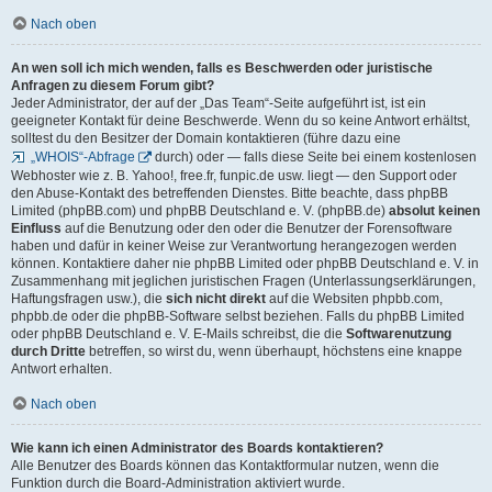
Nach oben
An wen soll ich mich wenden, falls es Beschwerden oder juristische
Anfragen zu diesem Forum gibt?
Jeder Administrator, der auf der „Das Team“-Seite aufgeführt ist, ist ein
geeigneter Kontakt für deine Beschwerde. Wenn du so keine Antwort erhältst,
solltest du den Besitzer der Domain kontaktieren (führe dazu eine
„WHOIS“-Abfrage
durch) oder — falls diese Seite bei einem kostenlosen
Webhoster wie z. B. Yahoo!, free.fr, funpic.de usw. liegt — den Support oder
den Abuse-Kontakt des betreffenden Dienstes. Bitte beachte, dass phpBB
Limited (phpBB.com) und phpBB Deutschland e. V. (phpBB.de)
absolut keinen
Einfluss
auf die Benutzung oder den oder die Benutzer der Forensoftware
haben und dafür in keiner Weise zur Verantwortung herangezogen werden
können. Kontaktiere daher nie phpBB Limited oder phpBB Deutschland e. V. in
Zusammenhang mit jeglichen juristischen Fragen (Unterlassungserklärungen,
Haftungsfragen usw.), die
sich nicht direkt
auf die Websiten phpbb.com,
phpbb.de oder die phpBB-Software selbst beziehen. Falls du phpBB Limited
oder phpBB Deutschland e. V. E-Mails schreibst, die die
Softwarenutzung
durch Dritte
betreffen, so wirst du, wenn überhaupt, höchstens eine knappe
Antwort erhalten.
Nach oben
Wie kann ich einen Administrator des Boards kontaktieren?
Alle Benutzer des Boards können das Kontaktformular nutzen, wenn die
Funktion durch die Board-Administration aktiviert wurde.