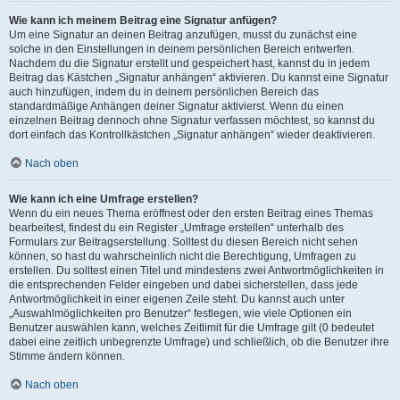
Wie kann ich meinem Beitrag eine Signatur anfügen?
Um eine Signatur an deinen Beitrag anzufügen, musst du zunächst eine
solche in den Einstellungen in deinem persönlichen Bereich entwerfen.
Nachdem du die Signatur erstellt und gespeichert hast, kannst du in jedem
Beitrag das Kästchen „Signatur anhängen“ aktivieren. Du kannst eine Signatur
auch hinzufügen, indem du in deinem persönlichen Bereich das
standardmäßige Anhängen deiner Signatur aktivierst. Wenn du einen
einzelnen Beitrag dennoch ohne Signatur verfassen möchtest, so kannst du
dort einfach das Kontrollkästchen „Signatur anhängen“ wieder deaktivieren.
Nach oben
Wie kann ich eine Umfrage erstellen?
Wenn du ein neues Thema eröffnest oder den ersten Beitrag eines Themas
bearbeitest, findest du ein Register „Umfrage erstellen“ unterhalb des
Formulars zur Beitragserstellung. Solltest du diesen Bereich nicht sehen
können, so hast du wahrscheinlich nicht die Berechtigung, Umfragen zu
erstellen. Du solltest einen Titel und mindestens zwei Antwortmöglichkeiten in
die entsprechenden Felder eingeben und dabei sicherstellen, dass jede
Antwortmöglichkeit in einer eigenen Zeile steht. Du kannst auch unter
„Auswahlmöglichkeiten pro Benutzer“ festlegen, wie viele Optionen ein
Benutzer auswählen kann, welches Zeitlimit für die Umfrage gilt (0 bedeutet
dabei eine zeitlich unbegrenzte Umfrage) und schließlich, ob die Benutzer ihre
Stimme ändern können.
Nach oben