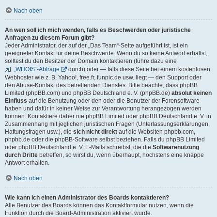
Nach oben
An wen soll ich mich wenden, falls es Beschwerden oder juristische
Anfragen zu diesem Forum gibt?
Jeder Administrator, der auf der „Das Team“-Seite aufgeführt ist, ist ein
geeigneter Kontakt für deine Beschwerde. Wenn du so keine Antwort erhältst,
solltest du den Besitzer der Domain kontaktieren (führe dazu eine
„WHOIS“-Abfrage
durch) oder — falls diese Seite bei einem kostenlosen
Webhoster wie z. B. Yahoo!, free.fr, funpic.de usw. liegt — den Support oder
den Abuse-Kontakt des betreffenden Dienstes. Bitte beachte, dass phpBB
Limited (phpBB.com) und phpBB Deutschland e. V. (phpBB.de)
absolut keinen
Einfluss
auf die Benutzung oder den oder die Benutzer der Forensoftware
haben und dafür in keiner Weise zur Verantwortung herangezogen werden
können. Kontaktiere daher nie phpBB Limited oder phpBB Deutschland e. V. in
Zusammenhang mit jeglichen juristischen Fragen (Unterlassungserklärungen,
Haftungsfragen usw.), die
sich nicht direkt
auf die Websiten phpbb.com,
phpbb.de oder die phpBB-Software selbst beziehen. Falls du phpBB Limited
oder phpBB Deutschland e. V. E-Mails schreibst, die die
Softwarenutzung
durch Dritte
betreffen, so wirst du, wenn überhaupt, höchstens eine knappe
Antwort erhalten.
Nach oben
Wie kann ich einen Administrator des Boards kontaktieren?
Alle Benutzer des Boards können das Kontaktformular nutzen, wenn die
Funktion durch die Board-Administration aktiviert wurde.