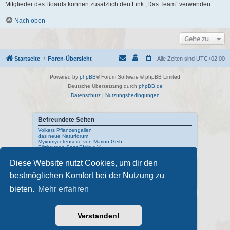
Mitglieder des Boards können zusätzlich den Link „Das Team“ verwenden.
Nach oben
Gehe zu
Startseite
Foren-Übersicht
Alle Zeiten sind
UTC+02:00
Powered by
phpBB
® Forum Software © phpBB Limited
Deutsche Übersetzung durch
phpBB.de
Datenschutz
|
Nutzungsbedingungen
Befreundete Seiten
Volkers Pflanzengallen
das neue Naturforum
Myxomycetenseite von Marion Geib
Pilzfreunde Saar-Pfalz e.V.
Diese Website nutzt Cookies, um dir den
Interne Links
bestmöglichen Komfort bei der Nutzung zu
Mykologisches Lexikon
meine Naturfotos
Pilzfotopage - Suchmaschine
bieten.
Mehr erfahren
Externe Links
Schwarzwälder Pilzlehrschau
Verstanden!
Deutsche Gesellschaft für Mykologie
Pilzkundliches Museum Bad Laasphe