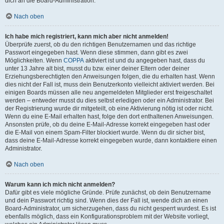
dich an die Board-Administration.
Nach oben
Ich habe mich registriert, kann mich aber nicht anmelden!
Überprüfe zuerst, ob du den richtigen Benutzernamen und das richtige
Passwort eingegeben hast. Wenn diese stimmen, dann gibt es zwei
Möglichkeiten. Wenn
COPPA
aktiviert ist und du angegeben hast, dass du
unter 13 Jahre alt bist, musst du bzw. einer deiner Eltern oder deiner
Erziehungsberechtigten den Anweisungen folgen, die du erhalten hast. Wenn
dies nicht der Fall ist, muss dein Benutzerkonto vielleicht aktiviert werden. Bei
einigen Boards müssen alle neu angemeldeten Mitglieder erst freigeschaltet
werden – entweder musst du dies selbst erledigen oder ein Administrator. Bei
der Registrierung wurde dir mitgeteilt, ob eine Aktivierung nötig ist oder nicht.
Wenn du eine E-Mail erhalten hast, folge den dort enthaltenen Anweisungen.
Ansonsten prüfe, ob du deine E-Mail-Adresse korrekt eingegeben hast oder
die E-Mail von einem Spam-Filter blockiert wurde. Wenn du dir sicher bist,
dass deine E-Mail-Adresse korrekt eingegeben wurde, dann kontaktiere einen
Administrator.
Nach oben
Warum kann ich mich nicht anmelden?
Dafür gibt es viele mögliche Gründe. Prüfe zunächst, ob dein Benutzername
und dein Passwort richtig sind. Wenn dies der Fall ist, wende dich an einen
Board-Administrator, um sicherzugehen, dass du nicht gesperrt wurdest. Es ist
ebenfalls möglich, dass ein Konfigurationsproblem mit der Website vorliegt,