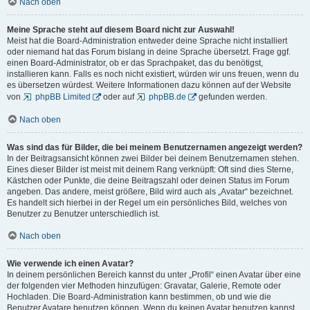
Nach oben
Meine Sprache steht auf diesem Board nicht zur Auswahl!
Meist hat die Board-Administration entweder deine Sprache nicht installiert
oder niemand hat das Forum bislang in deine Sprache übersetzt. Frage ggf.
einen Board-Administrator, ob er das Sprachpaket, das du benötigst,
installieren kann. Falls es noch nicht existiert, würden wir uns freuen, wenn du
es übersetzen würdest. Weitere Informationen dazu können auf der Website
von
phpBB Limited
oder auf
phpBB.de
gefunden werden.
Nach oben
Was sind das für Bilder, die bei meinem Benutzernamen angezeigt werden?
In der Beitragsansicht können zwei Bilder bei deinem Benutzernamen stehen.
Eines dieser Bilder ist meist mit deinem Rang verknüpft: Oft sind dies Sterne,
Kästchen oder Punkte, die deine Beitragszahl oder deinen Status im Forum
angeben. Das andere, meist größere, Bild wird auch als „Avatar“ bezeichnet.
Es handelt sich hierbei in der Regel um ein persönliches Bild, welches von
Benutzer zu Benutzer unterschiedlich ist.
Nach oben
Wie verwende ich einen Avatar?
In deinem persönlichen Bereich kannst du unter „Profil“ einen Avatar über eine
der folgenden vier Methoden hinzufügen: Gravatar, Galerie, Remote oder
Hochladen. Die Board-Administration kann bestimmen, ob und wie die
Benutzer Avatare benutzen können. Wenn du keinen Avatar benutzen kannst,