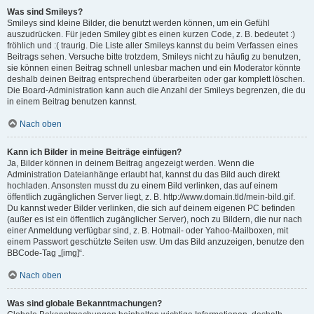
Was sind Smileys?
Smileys sind kleine Bilder, die benutzt werden können, um ein Gefühl
auszudrücken. Für jeden Smiley gibt es einen kurzen Code, z. B. bedeutet :)
fröhlich und :( traurig. Die Liste aller Smileys kannst du beim Verfassen eines
Beitrags sehen. Versuche bitte trotzdem, Smileys nicht zu häufig zu benutzen,
sie können einen Beitrag schnell unlesbar machen und ein Moderator könnte
deshalb deinen Beitrag entsprechend überarbeiten oder gar komplett löschen.
Die Board-Administration kann auch die Anzahl der Smileys begrenzen, die du
in einem Beitrag benutzen kannst.
Nach oben
Kann ich Bilder in meine Beiträge einfügen?
Ja, Bilder können in deinem Beitrag angezeigt werden. Wenn die
Administration Dateianhänge erlaubt hat, kannst du das Bild auch direkt
hochladen. Ansonsten musst du zu einem Bild verlinken, das auf einem
öffentlich zugänglichen Server liegt, z. B. http://www.domain.tld/mein-bild.gif.
Du kannst weder Bilder verlinken, die sich auf deinem eigenen PC befinden
(außer es ist ein öffentlich zugänglicher Server), noch zu Bildern, die nur nach
einer Anmeldung verfügbar sind, z. B. Hotmail- oder Yahoo-Mailboxen, mit
einem Passwort geschützte Seiten usw. Um das Bild anzuzeigen, benutze den
BBCode-Tag „[img]“.
Nach oben
Was sind globale Bekanntmachungen?