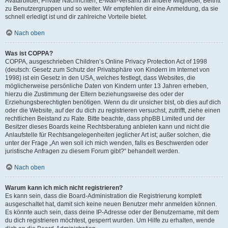
Avatarbilder, Private Nachrichten, E-Mail-Versand an andere Mitglieder, Beitritt
zu Benutzergruppen und so weiter. Wir empfehlen dir eine Anmeldung, da sie
schnell erledigt ist und dir zahlreiche Vorteile bietet.
Nach oben
Was ist COPPA?
COPPA, ausgeschrieben Children’s Online Privacy Protection Act of 1998
(deutsch: Gesetz zum Schutz der Privatsphäre von Kindern im Internet von
1998) ist ein Gesetz in den USA, welches festlegt, dass Websites, die
möglicherweise persönliche Daten von Kindern unter 13 Jahren erheben,
hierzu die Zustimmung der Eltern beziehungsweise des oder der
Erziehungsberechtigten benötigen. Wenn du dir unsicher bist, ob dies auf dich
oder die Website, auf der du dich zu registrieren versuchst, zutrifft, ziehe einen
rechtlichen Beistand zu Rate. Bitte beachte, dass phpBB Limited und der
Besitzer dieses Boards keine Rechtsberatung anbieten kann und nicht die
Anlaufstelle für Rechtsangelegenheiten jeglicher Art ist; außer solchen, die
unter der Frage „An wen soll ich mich wenden, falls es Beschwerden oder
juristische Anfragen zu diesem Forum gibt?“ behandelt werden.
Nach oben
Warum kann ich mich nicht registrieren?
Es kann sein, dass die Board-Administration die Registrierung komplett
ausgeschaltet hat, damit sich keine neuen Benutzer mehr anmelden können.
Es könnte auch sein, dass deine IP-Adresse oder der Benutzername, mit dem
du dich registrieren möchtest, gesperrt wurden. Um Hilfe zu erhalten, wende