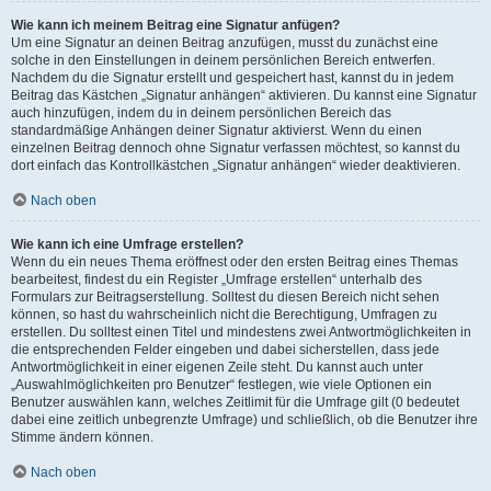
Wie kann ich meinem Beitrag eine Signatur anfügen?
Um eine Signatur an deinen Beitrag anzufügen, musst du zunächst eine
solche in den Einstellungen in deinem persönlichen Bereich entwerfen.
Nachdem du die Signatur erstellt und gespeichert hast, kannst du in jedem
Beitrag das Kästchen „Signatur anhängen“ aktivieren. Du kannst eine Signatur
auch hinzufügen, indem du in deinem persönlichen Bereich das
standardmäßige Anhängen deiner Signatur aktivierst. Wenn du einen
einzelnen Beitrag dennoch ohne Signatur verfassen möchtest, so kannst du
dort einfach das Kontrollkästchen „Signatur anhängen“ wieder deaktivieren.
Nach oben
Wie kann ich eine Umfrage erstellen?
Wenn du ein neues Thema eröffnest oder den ersten Beitrag eines Themas
bearbeitest, findest du ein Register „Umfrage erstellen“ unterhalb des
Formulars zur Beitragserstellung. Solltest du diesen Bereich nicht sehen
können, so hast du wahrscheinlich nicht die Berechtigung, Umfragen zu
erstellen. Du solltest einen Titel und mindestens zwei Antwortmöglichkeiten in
die entsprechenden Felder eingeben und dabei sicherstellen, dass jede
Antwortmöglichkeit in einer eigenen Zeile steht. Du kannst auch unter
„Auswahlmöglichkeiten pro Benutzer“ festlegen, wie viele Optionen ein
Benutzer auswählen kann, welches Zeitlimit für die Umfrage gilt (0 bedeutet
dabei eine zeitlich unbegrenzte Umfrage) und schließlich, ob die Benutzer ihre
Stimme ändern können.
Nach oben