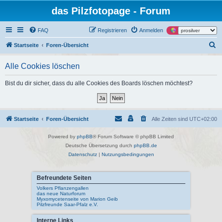
das Pilzfotopage - Forum
FAQ
Registrieren
Anmelden
S
Startseite
Foren-Übersicht
u
Alle Cookies löschen
c
h
Bist du dir sicher, dass du alle Cookies des Boards löschen möchtest?
e
Startseite
Foren-Übersicht
Alle Zeiten sind
UTC+02:00
Powered by
phpBB
® Forum Software © phpBB Limited
Deutsche Übersetzung durch
phpBB.de
Datenschutz
|
Nutzungsbedingungen
Befreundete Seiten
Volkers Pflanzengallen
das neue Naturforum
Myxomycetenseite von Marion Geib
Pilzfreunde Saar-Pfalz e.V.
Interne Links