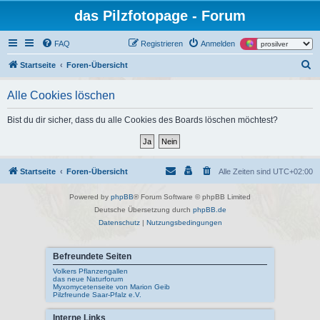
das Pilzfotopage - Forum
FAQ
Registrieren
Anmelden
S
Startseite
Foren-Übersicht
u
Alle Cookies löschen
c
h
Bist du dir sicher, dass du alle Cookies des Boards löschen möchtest?
e
Startseite
Foren-Übersicht
Alle Zeiten sind
UTC+02:00
Powered by
phpBB
® Forum Software © phpBB Limited
Deutsche Übersetzung durch
phpBB.de
Datenschutz
|
Nutzungsbedingungen
Befreundete Seiten
Volkers Pflanzengallen
das neue Naturforum
Myxomycetenseite von Marion Geib
Pilzfreunde Saar-Pfalz e.V.
Interne Links