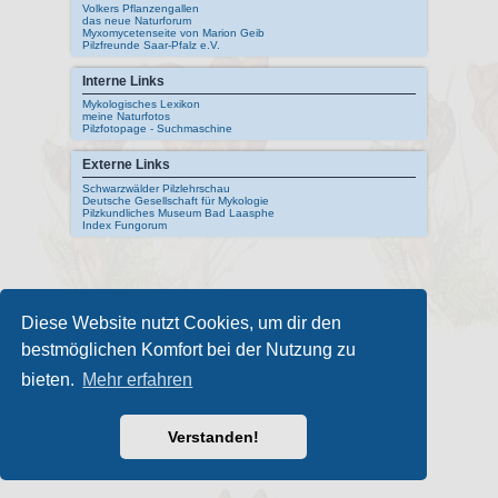
Volkers Pflanzengallen
das neue Naturforum
Myxomycetenseite von Marion Geib
Pilzfreunde Saar-Pfalz e.V.
Interne Links
Mykologisches Lexikon
meine Naturfotos
Pilzfotopage - Suchmaschine
Externe Links
Schwarzwälder Pilzlehrschau
Deutsche Gesellschaft für Mykologie
Pilzkundliches Museum Bad Laasphe
Index Fungorum
Diese Website nutzt Cookies, um dir den
bestmöglichen Komfort bei der Nutzung zu
bieten.
Mehr erfahren
Verstanden!