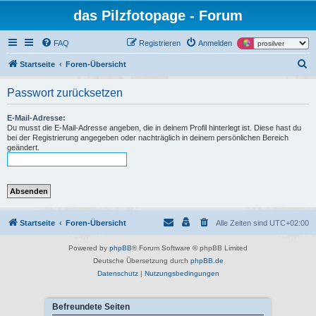
das Pilzfotopage - Forum
FAQ
Registrieren
Anmelden
S
Startseite
Foren-Übersicht
u
Passwort zurücksetzen
c
h
E-Mail-Adresse:
Du musst die E-Mail-Adresse angeben, die in deinem Profil hinterlegt ist. Diese hast du
e
bei der Registrierung angegeben oder nachträglich in deinem persönlichen Bereich
geändert.
Startseite
Foren-Übersicht
Alle Zeiten sind
UTC+02:00
Powered by
phpBB
® Forum Software © phpBB Limited
Deutsche Übersetzung durch
phpBB.de
Datenschutz
|
Nutzungsbedingungen
Befreundete Seiten