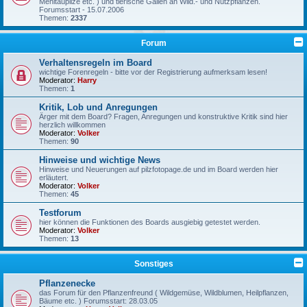
Mehltaupilze etc. ) und tierische Gallen an Wild.- und Nutzpflanzen.
Forumsstart - 15.07.2006
Themen:
2337
Forum
Verhaltensregeln im Board
wichtige Forenregeln - bitte vor der Registrierung aufmerksam lesen!
Moderator:
Harry
Themen:
1
Kritik, Lob und Anregungen
Ärger mit dem Board? Fragen, Anregungen und konstruktive Kritik sind hier
herzlich willkommen
Moderator:
Volker
Themen:
90
Hinweise und wichtige News
Hinweise und Neuerungen auf pilzfotopage.de und im Board werden hier
erläutert.
Moderator:
Volker
Themen:
45
Testforum
hier können die Funktionen des Boards ausgiebig getestet werden.
Moderator:
Volker
Themen:
13
Sonstiges
Pflanzenecke
das Forum für den Pflanzenfreund ( Wildgemüse, Wildblumen, Heilpflanzen,
Bäume etc. ) Forumsstart: 28.03.05