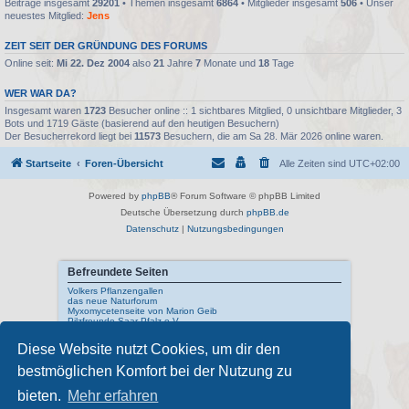
Beiträge insgesamt
29201
• Themen insgesamt
6864
• Mitglieder insgesamt
506
• Unser
neuestes Mitglied:
Jens
ZEIT SEIT DER GRÜNDUNG DES FORUMS
Online seit:
Mi 22. Dez 2004
also
21
Jahre
7
Monate und
18
Tage
WER WAR DA?
Insgesamt waren
1723
Besucher online :: 1 sichtbares Mitglied, 0 unsichtbare Mitglieder, 3
Bots und 1719 Gäste (basierend auf den heutigen Besuchern)
Der Besucherrekord liegt bei
11573
Besuchern, die am Sa 28. Mär 2026 online waren.
Startseite
Foren-Übersicht
Alle Zeiten sind
UTC+02:00
Powered by
phpBB
® Forum Software © phpBB Limited
Deutsche Übersetzung durch
phpBB.de
Datenschutz
|
Nutzungsbedingungen
Befreundete Seiten
Volkers Pflanzengallen
das neue Naturforum
Myxomycetenseite von Marion Geib
Pilzfreunde Saar-Pfalz e.V.
Diese Website nutzt Cookies, um dir den
Interne Links
bestmöglichen Komfort bei der Nutzung zu
Mykologisches Lexikon
meine Naturfotos
Pilzfotopage - Suchmaschine
bieten.
Mehr erfahren