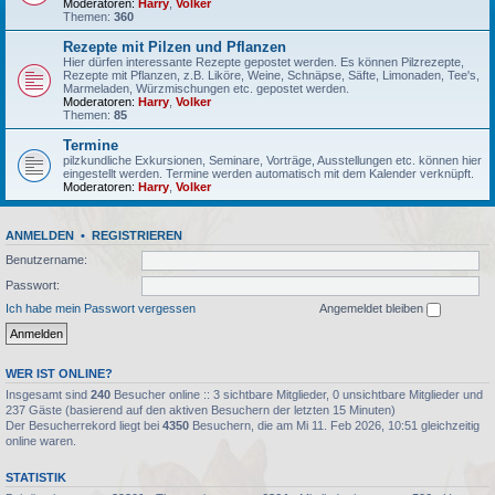
Moderatoren:
Harry
,
Volker
Themen:
360
Rezepte mit Pilzen und Pflanzen
Hier dürfen interessante Rezepte gepostet werden. Es können Pilzrezepte,
Rezepte mit Pflanzen, z.B. Liköre, Weine, Schnäpse, Säfte, Limonaden, Tee's,
Marmeladen, Würzmischungen etc. gepostet werden.
Moderatoren:
Harry
,
Volker
Themen:
85
Termine
pilzkundliche Exkursionen, Seminare, Vorträge, Ausstellungen etc. können hier
eingestellt werden. Termine werden automatisch mit dem Kalender verknüpft.
Moderatoren:
Harry
,
Volker
ANMELDEN
•
REGISTRIEREN
Benutzername:
Passwort:
Ich habe mein Passwort vergessen
Angemeldet bleiben
WER IST ONLINE?
Insgesamt sind
240
Besucher online :: 3 sichtbare Mitglieder, 0 unsichtbare Mitglieder und
237 Gäste (basierend auf den aktiven Besuchern der letzten 15 Minuten)
Der Besucherrekord liegt bei
4350
Besuchern, die am Mi 11. Feb 2026, 10:51 gleichzeitig
online waren.
STATISTIK