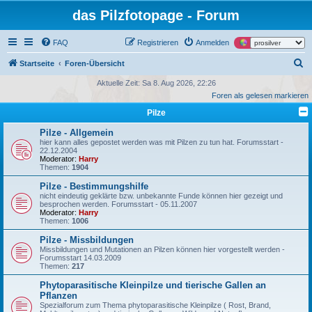
das Pilzfotopage - Forum
FAQ
Registrieren
Anmelden
S
Startseite
Foren-Übersicht
u
Aktuelle Zeit: Sa 8. Aug 2026, 22:26
Foren als gelesen markieren
c
Pilze
h
e
Pilze - Allgemein
hier kann alles gepostet werden was mit Pilzen zu tun hat. Forumsstart -
22.12.2004
Moderator:
Harry
Themen:
1904
Pilze - Bestimmungshilfe
nicht eindeutig geklärte bzw. unbekannte Funde können hier gezeigt und
besprochen werden. Forumsstart - 05.11.2007
Moderator:
Harry
Themen:
1006
Pilze - Missbildungen
Missbildungen und Mutationen an Pilzen können hier vorgestellt werden -
Forumsstart 14.03.2009
Themen:
217
Phytoparasitische Kleinpilze und tierische Gallen an
Pflanzen
Spezialforum zum Thema phytoparasitische Kleinpilze ( Rost, Brand,