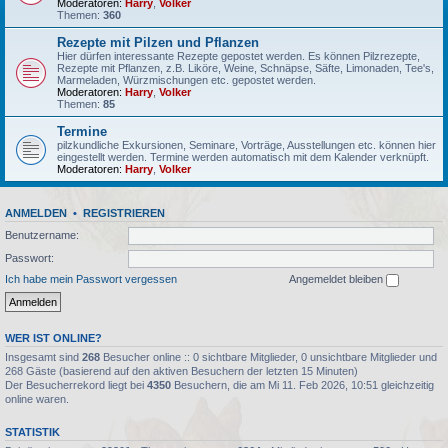
Moderatoren:
Harry
,
Volker
Themen:
360
Rezepte mit Pilzen und Pflanzen
Hier dürfen interessante Rezepte gepostet werden. Es können Pilzrezepte,
Rezepte mit Pflanzen, z.B. Liköre, Weine, Schnäpse, Säfte, Limonaden, Tee's,
Marmeladen, Würzmischungen etc. gepostet werden.
Moderatoren:
Harry
,
Volker
Themen:
85
Termine
pilzkundliche Exkursionen, Seminare, Vorträge, Ausstellungen etc. können hier
eingestellt werden. Termine werden automatisch mit dem Kalender verknüpft.
Moderatoren:
Harry
,
Volker
ANMELDEN
•
REGISTRIEREN
Benutzername:
Passwort:
Ich habe mein Passwort vergessen
Angemeldet bleiben
WER IST ONLINE?
Insgesamt sind
268
Besucher online :: 0 sichtbare Mitglieder, 0 unsichtbare Mitglieder und
268 Gäste (basierend auf den aktiven Besuchern der letzten 15 Minuten)
Der Besucherrekord liegt bei
4350
Besuchern, die am Mi 11. Feb 2026, 10:51 gleichzeitig
online waren.
STATISTIK