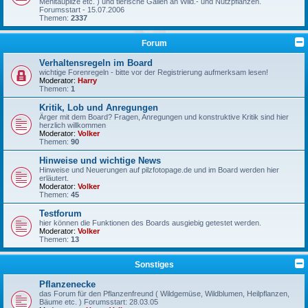
Mehltaupilze etc. ) und tierische Gallen an Wild.- und Nutzpflanzen.
Forumsstart - 15.07.2006
Themen:
2337
Forum
Verhaltensregeln im Board
wichtige Forenregeln - bitte vor der Registrierung aufmerksam lesen!
Moderator:
Harry
Themen:
1
Kritik, Lob und Anregungen
Ärger mit dem Board? Fragen, Anregungen und konstruktive Kritik sind hier
herzlich willkommen
Moderator:
Volker
Themen:
90
Hinweise und wichtige News
Hinweise und Neuerungen auf pilzfotopage.de und im Board werden hier
erläutert.
Moderator:
Volker
Themen:
45
Testforum
hier können die Funktionen des Boards ausgiebig getestet werden.
Moderator:
Volker
Themen:
13
Sonstiges
Pflanzenecke
das Forum für den Pflanzenfreund ( Wildgemüse, Wildblumen, Heilpflanzen,
Bäume etc. ) Forumsstart: 28.03.05