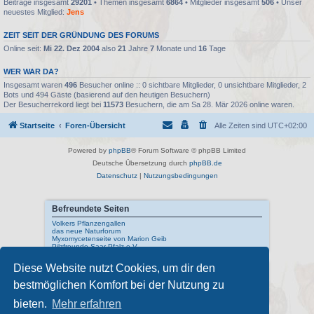
Beiträge insgesamt
29201
• Themen insgesamt
6864
• Mitglieder insgesamt
506
• Unser
neuestes Mitglied:
Jens
ZEIT SEIT DER GRÜNDUNG DES FORUMS
Online seit:
Mi 22. Dez 2004
also
21
Jahre
7
Monate und
16
Tage
WER WAR DA?
Insgesamt waren
496
Besucher online :: 0 sichtbare Mitglieder, 0 unsichtbare Mitglieder, 2
Bots und 494 Gäste (basierend auf den heutigen Besuchern)
Der Besucherrekord liegt bei
11573
Besuchern, die am Sa 28. Mär 2026 online waren.
Startseite
Foren-Übersicht
Alle Zeiten sind
UTC+02:00
Powered by
phpBB
® Forum Software © phpBB Limited
Deutsche Übersetzung durch
phpBB.de
Datenschutz
|
Nutzungsbedingungen
Befreundete Seiten
Volkers Pflanzengallen
das neue Naturforum
Myxomycetenseite von Marion Geib
Pilzfreunde Saar-Pfalz e.V.
Diese Website nutzt Cookies, um dir den
Interne Links
bestmöglichen Komfort bei der Nutzung zu
Mykologisches Lexikon
meine Naturfotos
Pilzfotopage - Suchmaschine
bieten.
Mehr erfahren