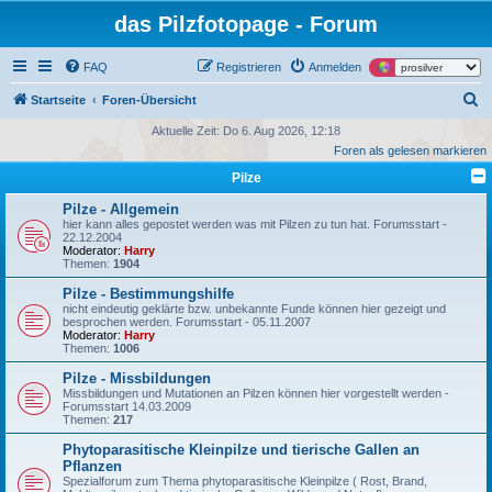
das Pilzfotopage - Forum
FAQ
Registrieren
Anmelden
S
Startseite
Foren-Übersicht
u
Aktuelle Zeit: Do 6. Aug 2026, 12:18
Foren als gelesen markieren
c
Pilze
h
e
Pilze - Allgemein
hier kann alles gepostet werden was mit Pilzen zu tun hat. Forumsstart -
22.12.2004
Moderator:
Harry
Themen:
1904
Pilze - Bestimmungshilfe
nicht eindeutig geklärte bzw. unbekannte Funde können hier gezeigt und
besprochen werden. Forumsstart - 05.11.2007
Moderator:
Harry
Themen:
1006
Pilze - Missbildungen
Missbildungen und Mutationen an Pilzen können hier vorgestellt werden -
Forumsstart 14.03.2009
Themen:
217
Phytoparasitische Kleinpilze und tierische Gallen an
Pflanzen
Spezialforum zum Thema phytoparasitische Kleinpilze ( Rost, Brand,