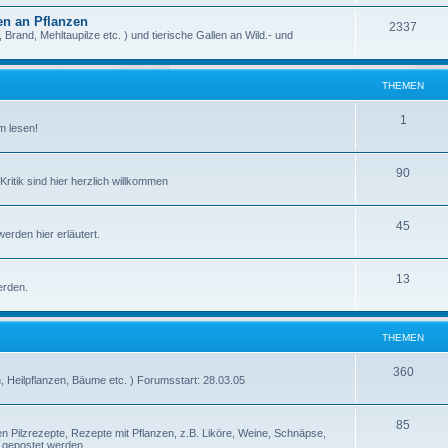
m
h
len an Pflanzen
T
2337
e
e
Brand, Mehltaupilze etc. ) und tierische Gallen an Wild.- und
h
n
m
e
e
THEMEN
m
n
T
1
m lesen!
e
h
n
e
T
90
itik sind hier herzlich willkommen
m
h
e
e
T
45
rden hier erläutert.
n
m
h
e
e
T
13
erden.
n
m
h
e
e
THEMEN
n
m
T
360
 Heilpflanzen, Bäume etc. ) Forumsstart: 28.03.05
e
h
n
e
T
85
n Pilzrezepte, Rezepte mit Pflanzen, z.B. Liköre, Weine, Schnäpse,
 gepostet werden.