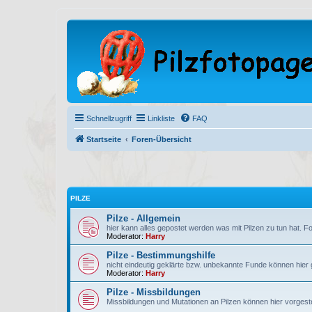
Schnellzugriff
Linkliste
FAQ
Startseite
Foren-Übersicht
PILZE
Pilze - Allgemein
hier kann alles gepostet werden was mit Pilzen zu tun hat. F
Moderator:
Harry
Pilze - Bestimmungshilfe
nicht eindeutig geklärte bzw. unbekannte Funde können hier
Moderator:
Harry
Pilze - Missbildungen
Missbildungen und Mutationen an Pilzen können hier vorgest