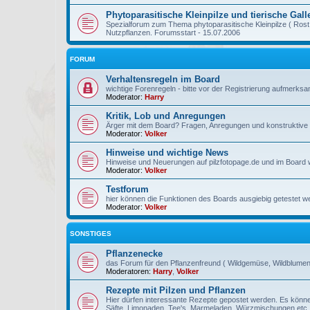
Phytoparasitische Kleinpilze und tierische Gal
Spezialforum zum Thema phytoparasitische Kleinpilze ( Rost, 
Nutzpflanzen. Forumsstart - 15.07.2006
FORUM
Verhaltensregeln im Board
wichtige Forenregeln - bitte vor der Registrierung aufmerksa
Moderator:
Harry
Kritik, Lob und Anregungen
Ärger mit dem Board? Fragen, Anregungen und konstruktive Kr
Moderator:
Volker
Hinweise und wichtige News
Hinweise und Neuerungen auf pilzfotopage.de und im Board we
Moderator:
Volker
Testforum
hier können die Funktionen des Boards ausgiebig getestet w
Moderator:
Volker
SONSTIGES
Pflanzenecke
das Forum für den Pflanzenfreund ( Wildgemüse, Wildblumen,
Moderatoren:
Harry
,
Volker
Rezepte mit Pilzen und Pflanzen
Hier dürfen interessante Rezepte gepostet werden. Es könne
Säfte, Limonaden, Tee's, Marmeladen, Würzmischungen etc.