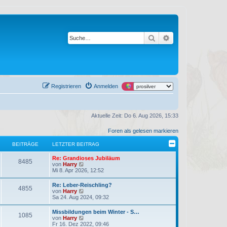
Suche
Erweiterte Suche
Registrieren
Anmelden
Aktuelle Zeit: Do 6. Aug 2026, 15:33
Foren als gelesen markieren
BEITRÄGE
LETZTER BEITRAG
L
Re: Grandioses Jubiläum
B
8485
e
N
von
Harry
t
e
Mi 8. Apr 2026, 12:52
e
z
u
t
e
L
Re: Leber-Reischling?
i
B
4855
e
s
e
N
von
Harry
r
t
t
e
Sa 24. Aug 2024, 09:32
t
B
e
e
z
u
e
r
t
e
L
Missbildungen beim Winter - S…
i
B
r
i
B
1085
e
s
e
N
von
Harry
t
e
r
t
t
e
Fr 16. Dez 2022, 09:46
r
i
ä
B
e