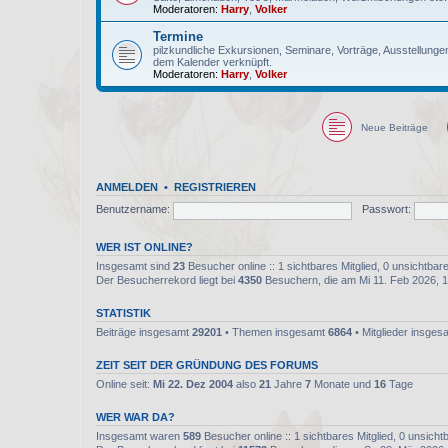
Moderatoren:
Harry
,
Volker
Termine
pilzkundliche Exkursionen, Seminare, Vorträge, Ausstellunge
dem Kalender verknüpft.
Moderatoren:
Harry
,
Volker
Neue Beiträge
ANMELDEN
•
REGISTRIEREN
Benutzername:
Passwort:
WER IST ONLINE?
Insgesamt sind
23
Besucher online :: 1 sichtbares Mitglied, 0 unsichtba
Der Besucherrekord liegt bei
4350
Besuchern, die am Mi 11. Feb 2026, 10
STATISTIK
Beiträge insgesamt
29201
• Themen insgesamt
6864
• Mitglieder insge
ZEIT SEIT DER GRÜNDUNG DES FORUMS
Online seit:
Mi 22. Dez 2004
also
21
Jahre
7
Monate und
16
Tage
WER WAR DA?
Insgesamt waren
589
Besucher online :: 1 sichtbares Mitglied, 0 unsich