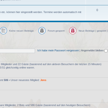
m
h
e
e
T
0
n etc. können hier eingestellt werden. Termine werden automatisch mit
n
m
h
e
e
n
m
Keine neuen Beiträge
Forum gesperrt
Neue Beiträge [ gesperrt ]
e
n
Ich habe mein Passwort vergessen
|
Angemeldet bleiben
re Mitglieder und 22 Gäste (basierend auf den aktiven Besuchern der letzten 15 Minuten)
:51 gleichzeitig online waren.
samt
506
• Unser neuestes Mitglied:
Jens
tbare Mitglieder, 2 Bots und 586 Gäste (basierend auf den heutigen Besuchern)