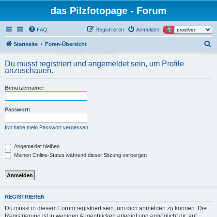
das Pilzfotopage - Forum
FAQ
Registrieren
Anmelden
S
Startseite
Foren-Übersicht
u
Du musst registriert und angemeldet sein, um Profile
c
anzuschauen.
h
Benutzername:
e
Passwort:
Ich habe mein Passwort vergessen
Angemeldet bleiben
Meinen Online-Status während dieser Sitzung verbergen
REGISTRIEREN
Du musst in diesem Forum registriert sein, um dich anmelden zu können. Die
Registrierung ist in wenigen Augenblicken erledigt und ermöglicht dir, auf