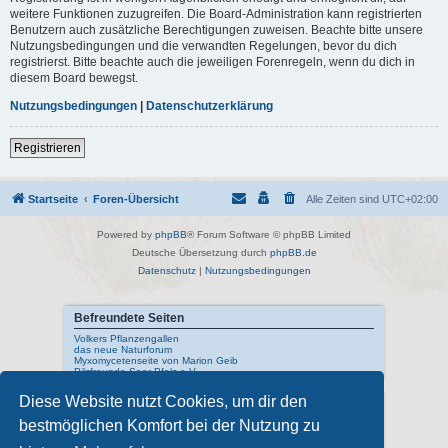
weitere Funktionen zuzugreifen. Die Board-Administration kann registrierten
Benutzern auch zusätzliche Berechtigungen zuweisen. Beachte bitte unsere
Nutzungsbedingungen und die verwandten Regelungen, bevor du dich
registrierst. Bitte beachte auch die jeweiligen Forenregeln, wenn du dich in
diesem Board bewegst.
Nutzungsbedingungen
|
Datenschutzerklärung
Registrieren
Startseite
Foren-Übersicht
Alle Zeiten sind
UTC+02:00
Powered by
phpBB
® Forum Software © phpBB Limited
Deutsche Übersetzung durch
phpBB.de
Datenschutz
|
Nutzungsbedingungen
Befreundete Seiten
Volkers Pflanzengallen
das neue Naturforum
Myxomycetenseite von Marion Geib
Pilzfreunde Saar-Pfalz e.V.
Diese Website nutzt Cookies, um dir den
Interne Links
bestmöglichen Komfort bei der Nutzung zu
Mykologisches Lexikon
meine Naturfotos
Pilzfotopage - Suchmaschine