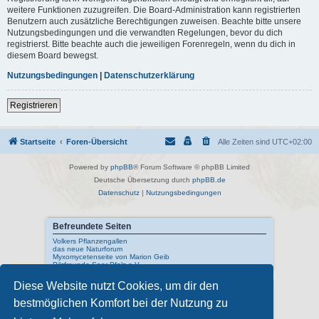
weitere Funktionen zuzugreifen. Die Board-Administration kann registrierten
Benutzern auch zusätzliche Berechtigungen zuweisen. Beachte bitte unsere
Nutzungsbedingungen und die verwandten Regelungen, bevor du dich
registrierst. Bitte beachte auch die jeweiligen Forenregeln, wenn du dich in
diesem Board bewegst.
Nutzungsbedingungen
|
Datenschutzerklärung
Registrieren
Startseite
Foren-Übersicht
Alle Zeiten sind
UTC+02:00
Powered by
phpBB
® Forum Software © phpBB Limited
Deutsche Übersetzung durch
phpBB.de
Datenschutz
|
Nutzungsbedingungen
Befreundete Seiten
Volkers Pflanzengallen
das neue Naturforum
Myxomycetenseite von Marion Geib
Pilzfreunde Saar-Pfalz e.V.
Diese Website nutzt Cookies, um dir den
Interne Links
bestmöglichen Komfort bei der Nutzung zu
Mykologisches Lexikon
meine Naturfotos
Pilzfotopage - Suchmaschine