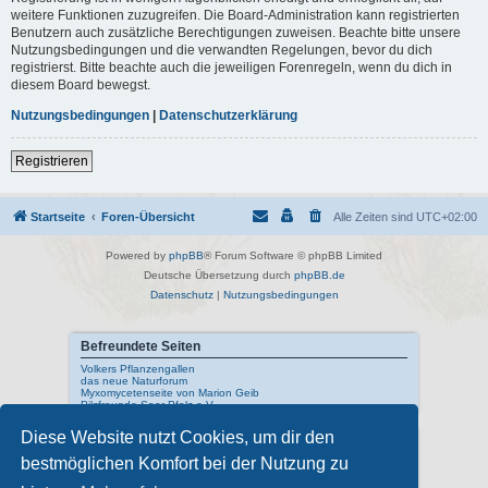
weitere Funktionen zuzugreifen. Die Board-Administration kann registrierten
Benutzern auch zusätzliche Berechtigungen zuweisen. Beachte bitte unsere
Nutzungsbedingungen und die verwandten Regelungen, bevor du dich
registrierst. Bitte beachte auch die jeweiligen Forenregeln, wenn du dich in
diesem Board bewegst.
Nutzungsbedingungen
|
Datenschutzerklärung
Registrieren
Startseite
Foren-Übersicht
Alle Zeiten sind
UTC+02:00
Powered by
phpBB
® Forum Software © phpBB Limited
Deutsche Übersetzung durch
phpBB.de
Datenschutz
|
Nutzungsbedingungen
Befreundete Seiten
Volkers Pflanzengallen
das neue Naturforum
Myxomycetenseite von Marion Geib
Pilzfreunde Saar-Pfalz e.V.
Diese Website nutzt Cookies, um dir den
Interne Links
bestmöglichen Komfort bei der Nutzung zu
Mykologisches Lexikon
meine Naturfotos
Pilzfotopage - Suchmaschine