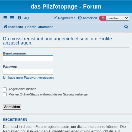
das Pilzfotopage - Forum
FAQ
Registrieren
Anmelden
S
Startseite
Foren-Übersicht
u
Du musst registriert und angemeldet sein, um Profile
c
anzuschauen.
h
Benutzername:
e
Passwort:
Ich habe mein Passwort vergessen
Angemeldet bleiben
Meinen Online-Status während dieser Sitzung verbergen
REGISTRIEREN
Du musst in diesem Forum registriert sein, um dich anmelden zu können. Die
Registrierung ist in wenigen Augenblicken erledigt und ermöglicht dir, auf