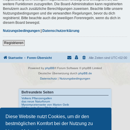
weitere Funktionen zuzugreifen. Die Board-Administration kann registrierten
Benutzern auch zusätzliche Berechtigungen zuweisen. Beachte bitte unsere
Nutzungsbedingungen und die verwandten Regelungen, bevor du dich
registrierst. Bitte beachte auch die jeweiligen Forenregeln, wenn du dich in
diesem Board bewegst.
Nutzungsbedingungen
|
Datenschutzerklärung
Registrieren
Startseite
Foren-Übersicht
Alle Zeiten sind
UTC+02:00
Powered by
phpBB
® Forum Software © phpBB Limited
Deutsche Übersetzung durch
phpBB.de
Datenschutz
|
Nutzungsbedingungen
Befreundete Seiten
Volkers Pflanzengallen
das neue Naturforum
Myxomycetenseite von Marion Geib
Pilzfreunde Saar-Pfalz e.V.
Diese Website nutzt Cookies, um dir den
Interne Links
bestmöglichen Komfort bei der Nutzung zu
Mykologisches Lexikon
meine Naturfotos
Pilzfotopage - Suchmaschine