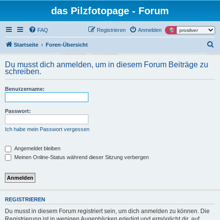
das Pilzfotopage - Forum
FAQ
Registrieren
Anmelden
S
Startseite
Foren-Übersicht
u
Du musst dich anmelden, um in diesem Forum Beiträge zu
c
schreiben.
h
Benutzername:
e
Passwort:
Ich habe mein Passwort vergessen
Angemeldet bleiben
Meinen Online-Status während dieser Sitzung verbergen
REGISTRIEREN
Du musst in diesem Forum registriert sein, um dich anmelden zu können. Die
Registrierung ist in wenigen Augenblicken erledigt und ermöglicht dir, auf