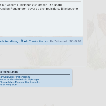
r, auf weitere Funktionen zuzugreifen. Die Board-
ndten Regelungen, bevor du dich registrierst. Bitte beachte
schutzerklärung
Alle Cookies löschen
Alle Zeiten sind
UTC+02:00
Externe Links
Schwarzwälder Pilzlehrschau
Deutsche Gesellschaft für Mykologie
Pilzkundliches Museum Bad Laasphe
Index Fungorum