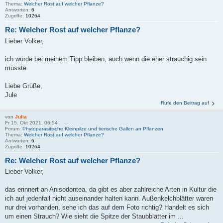
Thema:
Welcher Rost auf welcher Pflanze?
Antworten:
6
Zugriffe:
10264
Re: Welcher Rost auf welcher Pflanze?
Lieber Volker,
ich würde bei meinem Tipp bleiben, auch wenn die eher strauchig sein
müsste.
Liebe Grüße,
Jule
Rufe den Beitrag auf
von
Julia
Fr 15. Okt 2021, 06:54
Forum:
Phytoparasitische Kleinpilze und tierische Gallen an Pflanzen
Thema:
Welcher Rost auf welcher Pflanze?
Antworten:
6
Zugriffe:
10264
Re: Welcher Rost auf welcher Pflanze?
Lieber Volker,
das erinnert an Anisodontea, da gibt es aber zahlreiche Arten in Kultur die
ich auf jedenfall nicht auseinander halten kann. Außenkelchblätter waren
nur drei vorhanden, sehe ich das auf dem Foto richtig? Handelt es sich
um einen Strauch? Wie sieht die Spitze der Staubblätter im ...