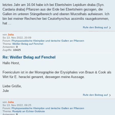
letztes Jahr am 16.04 habe ich bei Ebertsheim Lepidium draba (Syn.
Cardaria draba) Pflanzen aus der Erde bei Ebertsheim gezogen, die
Gallen im unteren Stängelbereich und oberen Wurzelhals aufwiesen. Ich
bin bei meiner Rechercher bei Ceutorhynchus assimilis rausgekommen,
hat ...
Rufe den Beitrag auf
von
Julia
So 13. Nov 2022, 20:09
Forum:
Phytoparasitische Kleinpilze und tierische Gallen an Pflanzen
Thema:
Weißer Belag auf Fenchel
Antworten:
9
Zugriffe:
10425
Re: Weißer Belag auf Fenchel
Hallo Horst,
Foeniculum ist in der Monographie der Erysiphales von Braun & Cook als
Wirt für E. heraclei genannt, deswegen meine Aussage.
Liebe Grüße,
Jule
Rufe den Beitrag auf
von
Julia
So 13. Nov 2022, 09:25
Forum:
Phytoparasitische Kleinpilze und tierische Gallen an Pflanzen
Thema:
Rostpilz an Echter Goldrute
Antworten:
8