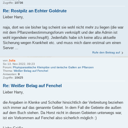
Zugriffe:
10736
Re: Rostpilz an Echter Goldrute
Lieber Harry,
naja, dort wo sie bisher lag scheint sie wohl nicht mehr zu liegen (die war
mit dem Pflanzenbestimmungsforum verknüpft und der alte Admin ist
wohl irgendwie verschnupft). Jedenfalls habe ich keine allzu aktuelle
Sicherung wegen Krankheit etc. und muss mich dann erstmal um einen
Server ...
Rufe den Beitrag auf
von
Julia
So 13. Nov 2022, 09:23
Forum:
Phytoparasitische Kleinpilze und tierische Gallen an Pflanzen
Thema:
Weißer Belag auf Fenchel
Antworten:
9
Zugriffe:
10425
Re: Weißer Belag auf Fenchel
Lieber Harry,
die Angaben in Klenke und Scholler hinsichtlich der Verbreitung beziehen
sich immer auf das genannte Gebiet. In dem Fall die Gebiete die außen
auf dem Buch stehen. Da Horst nicht in diesen Gebieten unterwegs war,
ist ein Vorkommen auf Fenchel also sicherlich möglich :)