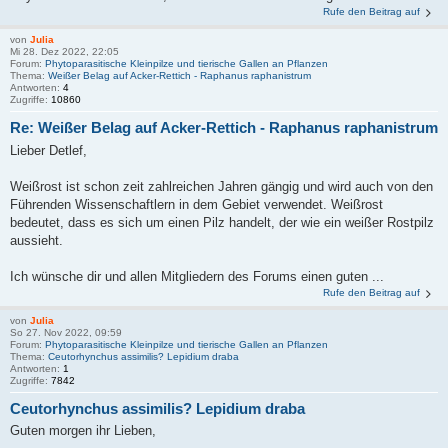
Rufe den Beitrag auf
von
Julia
Mi 28. Dez 2022, 22:05
Forum:
Phytoparasitische Kleinpilze und tierische Gallen an Pflanzen
Thema:
Weißer Belag auf Acker-Rettich - Raphanus raphanistrum
Antworten:
4
Zugriffe:
10860
Re: Weißer Belag auf Acker-Rettich - Raphanus raphanistrum
Lieber Detlef,
Weißrost ist schon zeit zahlreichen Jahren gängig und wird auch von den
Führenden Wissenschaftlern in dem Gebiet verwendet. Weißrost
bedeutet, dass es sich um einen Pilz handelt, der wie ein weißer Rostpilz
aussieht.
Ich wünsche dir und allen Mitgliedern des Forums einen guten ...
Rufe den Beitrag auf
von
Julia
So 27. Nov 2022, 09:59
Forum:
Phytoparasitische Kleinpilze und tierische Gallen an Pflanzen
Thema:
Ceutorhynchus assimilis? Lepidium draba
Antworten:
1
Zugriffe:
7842
Ceutorhynchus assimilis? Lepidium draba
Guten morgen ihr Lieben,