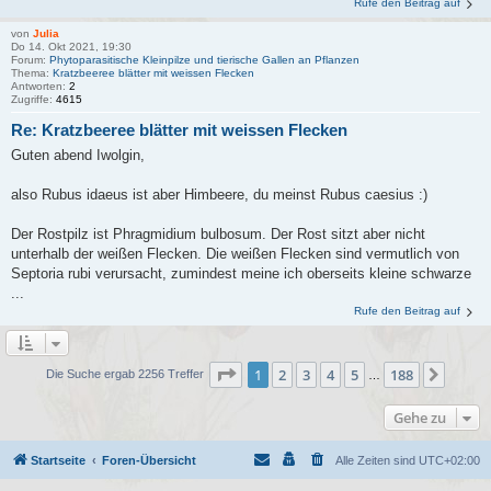
Rufe den Beitrag auf
von
Julia
Do 14. Okt 2021, 19:30
Forum:
Phytoparasitische Kleinpilze und tierische Gallen an Pflanzen
Thema:
Kratzbeeree blätter mit weissen Flecken
Antworten:
2
Zugriffe:
4615
Re: Kratzbeeree blätter mit weissen Flecken
Guten abend Iwolgin,
also Rubus idaeus ist aber Himbeere, du meinst Rubus caesius :)
Der Rostpilz ist Phragmidium bulbosum. Der Rost sitzt aber nicht
unterhalb der weißen Flecken. Die weißen Flecken sind vermutlich von
Septoria rubi verursacht, zumindest meine ich oberseits kleine schwarze
...
Rufe den Beitrag auf
Seite
1
von
188
1
2
3
4
5
188
Nächs
Die Suche ergab 2256 Treffer
…
Gehe zu
Startseite
Foren-Übersicht
Alle Zeiten sind
UTC+02:00