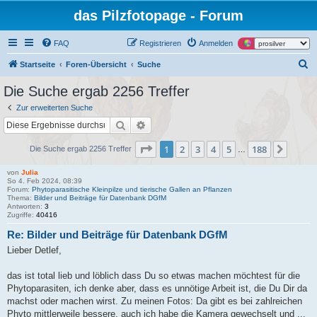
das Pilzfotopage - Forum
FAQ
Registrieren
Anmelden
S
Startseite
Foren-Übersicht
Suche
u
Die Suche ergab 2256 Treffer
c
Zur erweiterten Suche
h
Suche
Erweiterte Suche
e
Seite
1
von
188
1
2
3
4
5
188
Nächs
Die Suche ergab 2256 Treffer
…
von
Julia
So 4. Feb 2024, 08:39
Forum:
Phytoparasitische Kleinpilze und tierische Gallen an Pflanzen
Thema:
Bilder und Beiträge für Datenbank DGfM
Antworten:
3
Zugriffe:
40416
Re: Bilder und Beiträge für Datenbank DGfM
Lieber Detlef,
das ist total lieb und löblich dass Du so etwas machen möchtest für die
Phytoparasiten, ich denke aber, dass es unnötige Arbeit ist, die Du Dir da
machst oder machen wirst. Zu meinen Fotos: Da gibt es bei zahlreichen
Phyto mittlerweile bessere, auch ich habe die Kamera gewechselt und ...