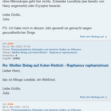
ohne Mikroskopie geht hier nichts. Entweder Leveillula (wie bereits von
Harry angemerkt) oder Erysiphe heraclei.
Liebe Grüße,
Julia
PS: Ich habe mich in diesem Jahr generell rar gemacht wegen
gesundheitlicher Dinge.
Rufe den Beitrag auf
von
Julia
Sa 12. Nov 2022, 07:46
Forum:
Phytoparasitische Kleinpilze und tierische Gallen an Pflanzen
Thema:
Weißer Belag auf Acker-Rettich - Raphanus raphanistrum
Antworten:
4
Zugriffe:
10860
Re: Weißer Belag auf Acker-Rettich - Raphanus raphanistrum
Lieber Horst,
das ist Albugo candida, ein Weißrost.
Liebe Grüße,
Julia
Rufe den Beitrag auf
von
Julia
Mo 8. Nov 2021, 15:12
Forum:
Phytoparasitische Kleinpilze und tierische Gallen an Pflanzen