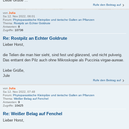
Liebe Grüße ...
Rufe den Beitrag auf
von
Julia
Sa 12. Nov 2022, 08:01
Forum:
Phytoparasitische Kleinpilze und tierische Gallen an Pflanzen
Thema:
Rostpilz an Echter Goldrute
Antworten:
8
Zugriffe:
10736
Re: Rostpilz an Echter Goldrute
Lieber Horst,
die Telien die man hier sieht, sind fest und glänzend, und nicht pulverig.
Das enttarnt den Pilz auch ohne Mikroskopie als Puccinia virgae-aureae.
Liebe Grüße,
Jule
Rufe den Beitrag auf
von
Julia
Sa 12. Nov 2022, 07:48
Forum:
Phytoparasitische Kleinpilze und tierische Gallen an Pflanzen
Thema:
Weißer Belag auf Fenchel
Antworten:
9
Zugriffe:
10425
Re: Weißer Belag auf Fenchel
Lieber Horst,