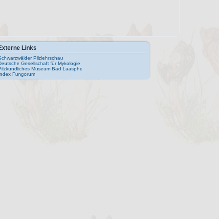
Externe Links
Schwarzwälder Pilzlehrschau
Deutsche Gesellschaft für Mykologie
Pilzkundliches Museum Bad Laasphe
Index Fungorum