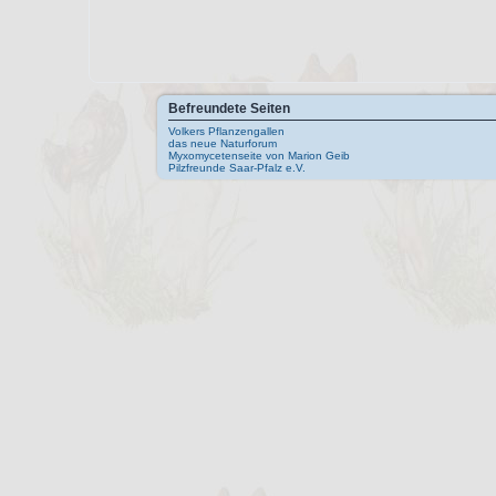
Befreundete Seiten
Volkers Pflanzengallen
das neue Naturforum
Myxomycetenseite von Marion Geib
Pilzfreunde Saar-Pfalz e.V.