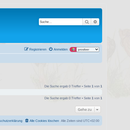
Suche
Erweiterte Suche
Registrieren
Anmelden
Die Suche ergab 0 Treffer • Seite
1
von
1
Die Suche ergab 0 Treffer • Seite
1
von
1
Gehe zu
schutzerklärung
Alle Cookies löschen
Alle Zeiten sind
UTC+02:00