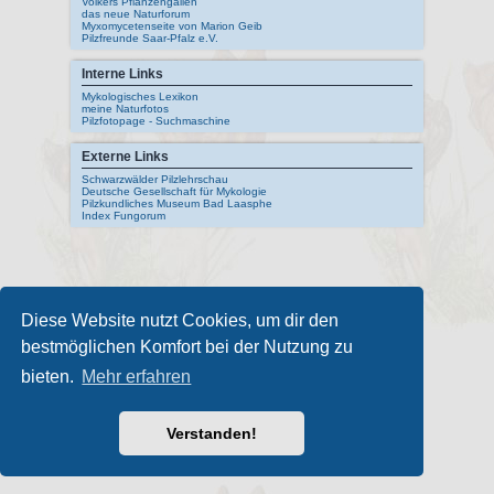
Volkers Pflanzengallen
das neue Naturforum
Myxomycetenseite von Marion Geib
Pilzfreunde Saar-Pfalz e.V.
Interne Links
Mykologisches Lexikon
meine Naturfotos
Pilzfotopage - Suchmaschine
Externe Links
Schwarzwälder Pilzlehrschau
Deutsche Gesellschaft für Mykologie
Pilzkundliches Museum Bad Laasphe
Index Fungorum
Diese Website nutzt Cookies, um dir den
bestmöglichen Komfort bei der Nutzung zu
bieten.
Mehr erfahren
Verstanden!