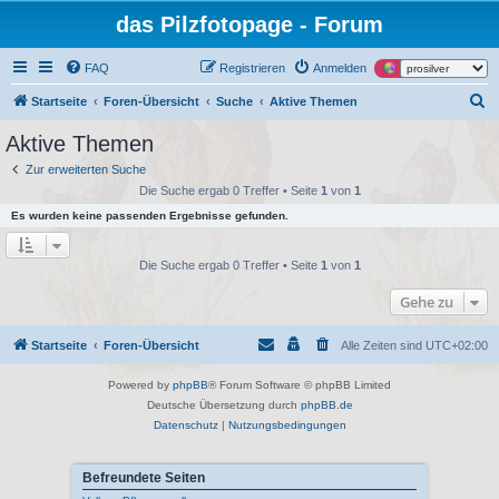
das Pilzfotopage - Forum
FAQ
Registrieren
Anmelden
S
Startseite
Foren-Übersicht
Suche
Aktive Themen
u
Aktive Themen
c
Zur erweiterten Suche
h
Die Suche ergab 0 Treffer • Seite
1
von
1
e
Es wurden keine passenden Ergebnisse gefunden.
Die Suche ergab 0 Treffer • Seite
1
von
1
Gehe zu
Startseite
Foren-Übersicht
Alle Zeiten sind
UTC+02:00
Powered by
phpBB
® Forum Software © phpBB Limited
Deutsche Übersetzung durch
phpBB.de
Datenschutz
|
Nutzungsbedingungen
Befreundete Seiten