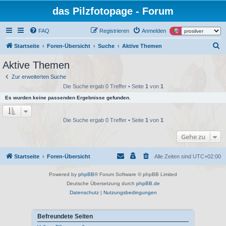
das Pilzfotopage - Forum
FAQ
Registrieren
Anmelden
S
Startseite
Foren-Übersicht
Suche
Aktive Themen
u
Aktive Themen
c
Zur erweiterten Suche
h
Die Suche ergab 0 Treffer • Seite
1
von
1
e
Es wurden keine passenden Ergebnisse gefunden.
Die Suche ergab 0 Treffer • Seite
1
von
1
Gehe zu
Startseite
Foren-Übersicht
Alle Zeiten sind
UTC+02:00
Powered by
phpBB
® Forum Software © phpBB Limited
Deutsche Übersetzung durch
phpBB.de
Datenschutz
|
Nutzungsbedingungen
Befreundete Seiten