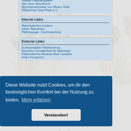
Volkers Pflanzengallen
das neue Naturforum
Myxomycetenseite von Marion Geib
Pilzfreunde Saar-Pfalz e.V.
Interne Links
Mykologisches Lexikon
meine Naturfotos
Pilzfotopage - Suchmaschine
Externe Links
Schwarzwälder Pilzlehrschau
Deutsche Gesellschaft für Mykologie
Pilzkundliches Museum Bad Laasphe
Index Fungorum
Diese Website nutzt Cookies, um dir den
bestmöglichen Komfort bei der Nutzung zu
bieten.
Mehr erfahren
Verstanden!