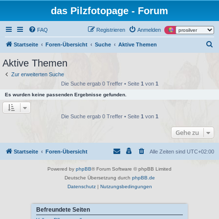
das Pilzfotopage - Forum
FAQ
Registrieren
Anmelden
S
Startseite
Foren-Übersicht
Suche
Aktive Themen
u
Aktive Themen
c
Zur erweiterten Suche
h
Die Suche ergab 0 Treffer • Seite
1
von
1
e
Es wurden keine passenden Ergebnisse gefunden.
Die Suche ergab 0 Treffer • Seite
1
von
1
Gehe zu
Startseite
Foren-Übersicht
Alle Zeiten sind
UTC+02:00
Powered by
phpBB
® Forum Software © phpBB Limited
Deutsche Übersetzung durch
phpBB.de
Datenschutz
|
Nutzungsbedingungen
Befreundete Seiten