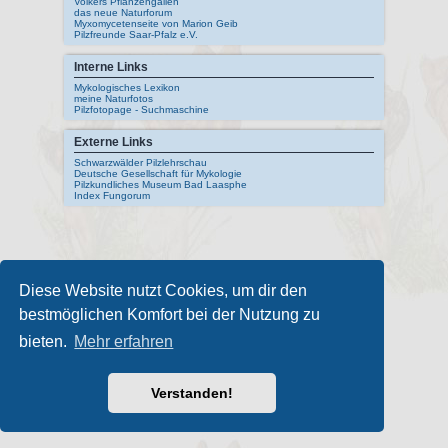
Volkers Pflanzengallen
das neue Naturforum
Myxomycetenseite von Marion Geib
Pilzfreunde Saar-Pfalz e.V.
Interne Links
Mykologisches Lexikon
meine Naturfotos
Pilzfotopage - Suchmaschine
Externe Links
Schwarzwälder Pilzlehrschau
Deutsche Gesellschaft für Mykologie
Pilzkundliches Museum Bad Laasphe
Index Fungorum
Diese Website nutzt Cookies, um dir den
bestmöglichen Komfort bei der Nutzung zu
bieten.
Mehr erfahren
Verstanden!