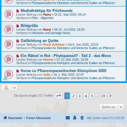
e
u
g
Verfasst in
Phytoparasitische Kleinpilze und tierische Gallen an Pflanzen
i
e
t
r
N
Mediathektipp für Pilzfreunde
r
B
e
a
Letzter Beitrag von
Harry
«
Di 22. Sep 2020, 09:14
e
u
g
Verfasst in
Pilze - Allgemein
i
e
t
r
N
Bildgröße
r
B
e
a
Letzter Beitrag von
Harry
«
Mi 15. Jul 2020, 18:24
e
u
g
Verfasst in
Hinweise und wichtige News
i
e
t
r
N
Gallbildung an Quitte
r
B
e
a
Letzter Beitrag von
Horst Schlüter
«
Sa 6. Jun 2020, 23:03
e
u
g
Verfasst in
Phytoparasitische Kleinpilze und tierische Gallen an Pflanzen
i
e
t
r
N
Ein Rätsel in Rot - Phytoparasit? - Teil 2 - das Moos
r
B
e
a
Letzter Beitrag von
Herriot
«
Fr 13. Mär 2020, 15:59
e
u
g
Verfasst in
Phytoparasitische Kleinpilze und tierische Gallen an Pflanzen
i
e
t
r
N
Kurse zu Pflanzenparasitischen Kleinpilzen 2020
r
B
e
a
Letzter Beitrag von
Julia
«
So 1. Mär 2020, 22:07
e
u
g
Verfasst in
Phytoparasitische Kleinpilze und tierische Gallen an Pflanzen
i
e
t
r
r
B
a
e
g
i
Seite
1
von
29
1
2
3
4
5
29
Nächst
Die Suche ergab 721 Treffer
…
t
r
a
Gehe zu
g
Startseite
Foren-Übersicht
Alle Zeiten sind
UTC+02:00