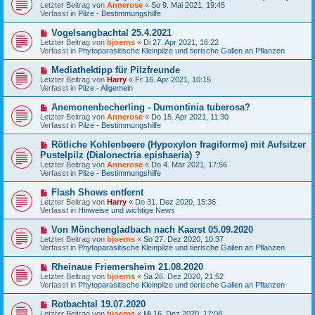
e
t
Letzter Beitrag von
Annerose
«
So 9. Mai 2021, 19:45
u
r
Verfasst in
Pilze - Bestimmungshilfe
e
a
r
g
N
Vogelsangbachtal 25.4.2021
B
e
Letzter Beitrag von
bjoerns
«
Di 27. Apr 2021, 16:22
e
u
Verfasst in
Phytoparasitische Kleinpilze und tierische Gallen an Pflanzen
i
e
t
r
N
Mediathektipp für Pilzfreunde
r
B
e
a
Letzter Beitrag von
Harry
«
Fr 16. Apr 2021, 10:15
e
u
g
Verfasst in
Pilze - Allgemein
i
e
t
r
N
Anemonenbecherling - Dumontinia tuberosa?
r
B
e
a
Letzter Beitrag von
Annerose
«
Do 15. Apr 2021, 11:30
e
u
g
Verfasst in
Pilze - Bestimmungshilfe
i
e
t
r
N
Rötliche Kohlenbeere (Hypoxylon fragiforme) mit Aufsitzer
r
B
e
a
Pustelpilz (Dialonectria epishaeria) ?
e
u
g
Letzter Beitrag von
i
Annerose
«
Do 4. Mär 2021, 17:56
e
Verfasst in
t
Pilze - Bestimmungshilfe
r
r
B
a
N
Flash Shows entfernt
e
g
e
Letzter Beitrag von
i
Harry
«
Do 31. Dez 2020, 15:36
u
Verfasst in
t
Hinweise und wichtige News
e
r
r
a
N
Von Mönchengladbach nach Kaarst 05.09.2020
B
g
e
Letzter Beitrag von
bjoerns
«
So 27. Dez 2020, 10:37
e
u
Verfasst in
Phytoparasitische Kleinpilze und tierische Gallen an Pflanzen
i
e
t
r
N
Rheinaue Friemersheim 21.08.2020
r
B
e
a
Letzter Beitrag von
bjoerns
«
Sa 26. Dez 2020, 21:52
e
u
g
Verfasst in
Phytoparasitische Kleinpilze und tierische Gallen an Pflanzen
i
e
t
r
N
Rotbachtal 19.07.2020
r
B
e
a
Letzter Beitrag von
bjoerns
«
Mi 16. Dez 2020, 17:08