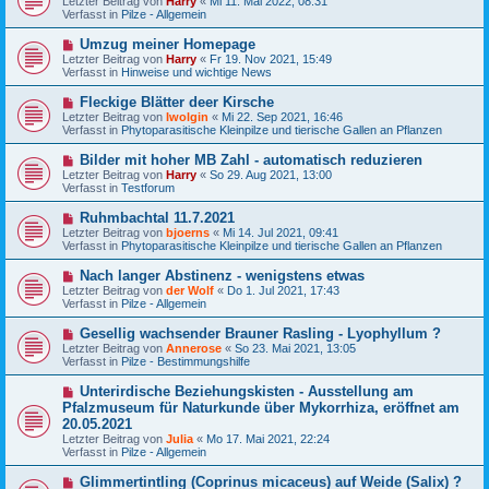
Letzter Beitrag von
Harry
«
Mi 11. Mai 2022, 08:31
e
u
g
Verfasst in
Pilze - Allgemein
i
e
t
r
N
Umzug meiner Homepage
r
B
e
a
Letzter Beitrag von
Harry
«
Fr 19. Nov 2021, 15:49
e
u
g
Verfasst in
Hinweise und wichtige News
i
e
t
r
N
Fleckige Blätter deer Kirsche
r
B
e
a
Letzter Beitrag von
Iwolgin
«
Mi 22. Sep 2021, 16:46
e
u
g
Verfasst in
Phytoparasitische Kleinpilze und tierische Gallen an Pflanzen
i
e
t
r
N
Bilder mit hoher MB Zahl - automatisch reduzieren
r
B
e
a
Letzter Beitrag von
Harry
«
So 29. Aug 2021, 13:00
e
u
g
Verfasst in
Testforum
i
e
t
r
N
Ruhmbachtal 11.7.2021
r
B
e
a
Letzter Beitrag von
bjoerns
«
Mi 14. Jul 2021, 09:41
e
u
g
Verfasst in
Phytoparasitische Kleinpilze und tierische Gallen an Pflanzen
i
e
t
r
N
Nach langer Abstinenz - wenigstens etwas
r
B
e
a
Letzter Beitrag von
der Wolf
«
Do 1. Jul 2021, 17:43
e
u
g
Verfasst in
Pilze - Allgemein
i
e
t
r
N
Gesellig wachsender Brauner Rasling - Lyophyllum ?
r
B
e
a
Letzter Beitrag von
Annerose
«
So 23. Mai 2021, 13:05
e
u
g
Verfasst in
Pilze - Bestimmungshilfe
i
e
t
r
N
Unterirdische Beziehungskisten - Ausstellung am
r
B
e
a
Pfalzmuseum für Naturkunde über Mykorrhiza, eröffnet am
e
u
g
20.05.2021
i
e
t
Letzter Beitrag von
Julia
«
Mo 17. Mai 2021, 22:24
r
r
Verfasst in
Pilze - Allgemein
B
a
e
g
N
i
Glimmertintling (Coprinus micaceus) auf Weide (Salix) ?