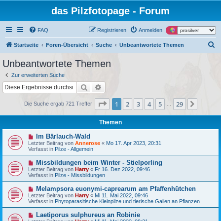
das Pilzfotopage - Forum
FAQ
Registrieren
Anmelden
S
Startseite
Foren-Übersicht
Suche
Unbeantwortete Themen
u
Unbeantwortete Themen
c
Zur erweiterten Suche
h
Suche
Erweiterte Suche
e
Seite
1
von
29
1
2
3
4
5
29
Nächst
Die Suche ergab 721 Treffer
…
Themen
N
Im Bärlauch-Wald
e
Letzter Beitrag von
Annerose
«
Mo 17. Apr 2023, 20:31
u
Verfasst in
Pilze - Allgemein
e
r
N
Missbildungen beim Winter - Stielporling
B
e
Letzter Beitrag von
Harry
«
Fr 16. Dez 2022, 09:46
e
u
Verfasst in
Pilze - Missbildungen
i
e
t
r
N
Melampsora euonymi-caprearum am Pfaffenhütchen
r
B
e
a
Letzter Beitrag von
Harry
«
Mi 11. Mai 2022, 09:46
e
u
g
Verfasst in
Phytoparasitische Kleinpilze und tierische Gallen an Pflanzen
i
e
t
r
N
Laetiporus sulphureus an Robinie
r
B
e
a