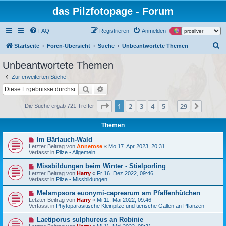
das Pilzfotopage - Forum
FAQ
Registrieren
Anmelden
S
Startseite
Foren-Übersicht
Suche
Unbeantwortete Themen
u
Unbeantwortete Themen
c
Zur erweiterten Suche
h
Suche
Erweiterte Suche
e
Seite
1
von
29
1
2
3
4
5
29
Nächst
Die Suche ergab 721 Treffer
…
Themen
N
Im Bärlauch-Wald
e
Letzter Beitrag von
Annerose
«
Mo 17. Apr 2023, 20:31
u
Verfasst in
Pilze - Allgemein
e
r
N
Missbildungen beim Winter - Stielporling
B
e
Letzter Beitrag von
Harry
«
Fr 16. Dez 2022, 09:46
e
u
Verfasst in
Pilze - Missbildungen
i
e
t
r
N
Melampsora euonymi-caprearum am Pfaffenhütchen
r
B
e
a
Letzter Beitrag von
Harry
«
Mi 11. Mai 2022, 09:46
e
u
g
Verfasst in
Phytoparasitische Kleinpilze und tierische Gallen an Pflanzen
i
e
t
r
N
Laetiporus sulphureus an Robinie
r
B
e
a