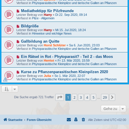
e
u
g
Verfasst in
Phytoparasitische Kleinpilze und tierische Gallen an Pflanzen
i
e
t
r
N
Mediathektipp für Pilzfreunde
r
B
e
a
Letzter Beitrag von
Harry
«
Di 22. Sep 2020, 09:14
e
u
g
Verfasst in
Pilze - Allgemein
i
e
t
r
N
Bildgröße
r
B
e
a
Letzter Beitrag von
Harry
«
Mi 15. Jul 2020, 18:24
e
u
g
Verfasst in
Hinweise und wichtige News
i
e
t
r
N
Gallbildung an Quitte
r
B
e
a
Letzter Beitrag von
Horst Schlüter
«
Sa 6. Jun 2020, 23:03
e
u
g
Verfasst in
Phytoparasitische Kleinpilze und tierische Gallen an Pflanzen
i
e
t
r
N
Ein Rätsel in Rot - Phytoparasit? - Teil 2 - das Moos
r
B
e
a
Letzter Beitrag von
Herriot
«
Fr 13. Mär 2020, 15:59
e
u
g
Verfasst in
Phytoparasitische Kleinpilze und tierische Gallen an Pflanzen
i
e
t
r
N
Kurse zu Pflanzenparasitischen Kleinpilzen 2020
r
B
e
a
Letzter Beitrag von
Julia
«
So 1. Mär 2020, 22:07
e
u
g
Verfasst in
Phytoparasitische Kleinpilze und tierische Gallen an Pflanzen
i
e
t
r
r
B
a
e
g
i
Seite
1
von
29
1
2
3
4
5
29
Nächst
Die Suche ergab 721 Treffer
…
t
r
a
Gehe zu
g
Startseite
Foren-Übersicht
Alle Zeiten sind
UTC+02:00