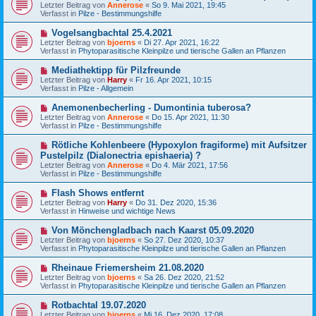
e
t
Letzter Beitrag von
Annerose
«
So 9. Mai 2021, 19:45
u
r
Verfasst in
Pilze - Bestimmungshilfe
e
a
r
g
N
Vogelsangbachtal 25.4.2021
B
e
Letzter Beitrag von
bjoerns
«
Di 27. Apr 2021, 16:22
e
u
Verfasst in
Phytoparasitische Kleinpilze und tierische Gallen an Pflanzen
i
e
t
r
N
Mediathektipp für Pilzfreunde
r
B
e
a
Letzter Beitrag von
Harry
«
Fr 16. Apr 2021, 10:15
e
u
g
Verfasst in
Pilze - Allgemein
i
e
t
r
N
Anemonenbecherling - Dumontinia tuberosa?
r
B
e
a
Letzter Beitrag von
Annerose
«
Do 15. Apr 2021, 11:30
e
u
g
Verfasst in
Pilze - Bestimmungshilfe
i
e
t
r
N
Rötliche Kohlenbeere (Hypoxylon fragiforme) mit Aufsitzer
r
B
e
a
Pustelpilz (Dialonectria epishaeria) ?
e
u
g
Letzter Beitrag von
i
Annerose
«
Do 4. Mär 2021, 17:56
e
Verfasst in
t
Pilze - Bestimmungshilfe
r
r
B
a
N
Flash Shows entfernt
e
g
e
Letzter Beitrag von
i
Harry
«
Do 31. Dez 2020, 15:36
u
Verfasst in
t
Hinweise und wichtige News
e
r
r
a
N
Von Mönchengladbach nach Kaarst 05.09.2020
B
g
e
Letzter Beitrag von
bjoerns
«
So 27. Dez 2020, 10:37
e
u
Verfasst in
Phytoparasitische Kleinpilze und tierische Gallen an Pflanzen
i
e
t
r
N
Rheinaue Friemersheim 21.08.2020
r
B
e
a
Letzter Beitrag von
bjoerns
«
Sa 26. Dez 2020, 21:52
e
u
g
Verfasst in
Phytoparasitische Kleinpilze und tierische Gallen an Pflanzen
i
e
t
r
N
Rotbachtal 19.07.2020
r
B
e
a
Letzter Beitrag von
bjoerns
«
Mi 16. Dez 2020, 17:08