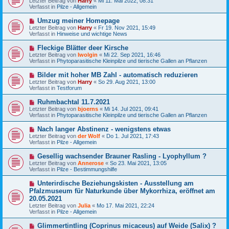
Letzter Beitrag von
Harry
«
Mi 11. Mai 2022, 08:31
e
u
g
Verfasst in
Pilze - Allgemein
i
e
t
r
N
Umzug meiner Homepage
r
B
e
a
Letzter Beitrag von
Harry
«
Fr 19. Nov 2021, 15:49
e
u
g
Verfasst in
Hinweise und wichtige News
i
e
t
r
N
Fleckige Blätter deer Kirsche
r
B
e
a
Letzter Beitrag von
Iwolgin
«
Mi 22. Sep 2021, 16:46
e
u
g
Verfasst in
Phytoparasitische Kleinpilze und tierische Gallen an Pflanzen
i
e
t
r
N
Bilder mit hoher MB Zahl - automatisch reduzieren
r
B
e
a
Letzter Beitrag von
Harry
«
So 29. Aug 2021, 13:00
e
u
g
Verfasst in
Testforum
i
e
t
r
N
Ruhmbachtal 11.7.2021
r
B
e
a
Letzter Beitrag von
bjoerns
«
Mi 14. Jul 2021, 09:41
e
u
g
Verfasst in
Phytoparasitische Kleinpilze und tierische Gallen an Pflanzen
i
e
t
r
N
Nach langer Abstinenz - wenigstens etwas
r
B
e
a
Letzter Beitrag von
der Wolf
«
Do 1. Jul 2021, 17:43
e
u
g
Verfasst in
Pilze - Allgemein
i
e
t
r
N
Gesellig wachsender Brauner Rasling - Lyophyllum ?
r
B
e
a
Letzter Beitrag von
Annerose
«
So 23. Mai 2021, 13:05
e
u
g
Verfasst in
Pilze - Bestimmungshilfe
i
e
t
r
N
Unterirdische Beziehungskisten - Ausstellung am
r
B
e
a
Pfalzmuseum für Naturkunde über Mykorrhiza, eröffnet am
e
u
g
20.05.2021
i
e
t
Letzter Beitrag von
Julia
«
Mo 17. Mai 2021, 22:24
r
r
Verfasst in
Pilze - Allgemein
B
a
e
g
N
i
Glimmertintling (Coprinus micaceus) auf Weide (Salix) ?