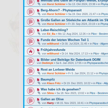
Mehltau und Galle an Purtpur?Weide, Erysi
i
r
g
e
t
von
Horst Schlüter
»
So 13. Okt 2024, 23:38
» in
Phytop
B
u
r
e
e
a
N
Berg-Ahorn? - Phytoparasit
i
r
g
e
t
von
Horst Schlüter
»
Sa 19. Dez 2020, 21:47
» in
Phyto
B
u
r
e
e
a
N
Große Gallen an Stieleiche am Atlantik im S
i
r
g
e
t
von
Horst Schlüter
»
Fr 20. Sep 2024, 23:19
» in
Phytop
B
u
r
e
e
a
N
Leber-Reischling?
i
r
g
e
t
von
Ed_Ba
»
Mo 12. Aug 2024, 12:26
» in
Pilze - Bestim
B
u
r
e
e
a
N
Funde der letzten Wochen Teil 1
i
r
g
e
t
von
willihund
»
Di 30. Jul 2024, 21:45
» in
Pilze - Allge
B
u
r
e
e
a
N
Frühjahresfunde
i
r
g
e
t
von
willihund
»
Di 14. Mai 2024, 17:13
» in
Pilze - Allge
B
u
r
e
e
a
N
Bilder und Beiträge für Datenbank DGfM
i
r
g
e
t
von
Dedimyk
»
Sa 6. Jan 2024, 17:55
» in
Phytoparasitische 
B
u
r
e
e
a
N
Rost an Lorbeer-Weide
i
r
g
e
t
von
Horst Schlüter
»
Fr 5. Jan 2024, 21:12
» in
Phytopa
B
u
r
e
e
a
N
Baumpilz
i
r
g
e
t
von
Klaus Fritz
»
Di 19. Dez 2023, 10:22
» in
Pilze - Al
B
u
r
e
e
a
N
Was habe ich da gesehen?
i
r
g
e
t
von
Silvia
»
Sa 18. Nov 2023, 13:02
» in
Pilze - Bestimm
B
u
r
e
e
a
N
Gallen an Olive
i
r
g
e
t
von
Harry
»
Mi 15. Nov 2023, 16:41
» in
Phytoparasitisch
B
u
r
e
e
a