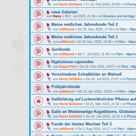
r
e
t
von
Horst Schlüter
»
Fr 13. Feb 2026, 20:03
» in
Phytop
B
u
r
e
e
a
N
neue Galerien
i
r
g
e
t
von
Harry
»
Mi 2. Jul 2025, 21:36
» in
Hinweise und wichtig
B
u
r
e
e
a
N
Meine restlichen Jahresfunde Teil 2
i
r
g
e
t
von
willihund
»
Do 20. Nov 2025, 17:43
» in
Pilze - All
B
u
r
e
e
a
N
Meine restlichen Jahresfunde Teil 1
i
r
g
e
t
von
willihund
»
Di 18. Nov 2025, 18:00
» in
Pilze - Allg
B
u
r
e
e
a
N
Junifunde
i
r
g
e
t
von
willihund
»
Mo 7. Jul 2025, 11:46
» in
Pilze - Allgem
B
u
r
e
e
a
N
Hypholoma capnoides
i
r
g
e
t
von
Klaus Fritz
»
So 26. Okt 2025, 14:07
» in
Pilze - Al
B
u
r
e
e
a
N
Verschiedene Schadbilder an Walnuß
i
r
g
e
t
von
Horst Schlüter
»
Do 24. Jul 2025, 23:57
» in
Phytop
B
u
r
e
e
a
N
Frühjahrsfunde
i
r
g
e
t
von
willihund
»
Mo 21. Apr 2025, 16:52
» in
Pilze - Allg
B
u
r
e
e
a
N
Gallbildung auf Lorbeerähnlicher Pflanze au
i
r
g
e
t
von
Horst Schlüter
»
Di 21. Mär 2023, 21:32
» in
Phytop
B
u
r
e
e
a
N
Galle an Weidenartige Kugelblume, Globulari
i
r
g
e
t
von
Horst Schlüter
»
So 19. Jan 2025, 22:32
» in
Phytop
B
u
r
e
e
a
N
Funde der letzten Wochen Teil 2
i
r
g
e
t
von
willihund
»
Do 1. Aug 2024, 14:17
» in
Pilze - Allge
B
u
r
e
e
a
N