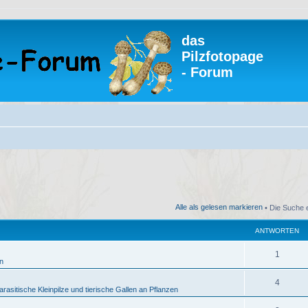
das
Pilzfotopage
- Forum
Alle als gelesen markieren
• Die Suche 
ANTWORTEN
A
1
in
n
A
4
t
rasitische Kleinpilze und tierische Gallen an Pflanzen
n
w