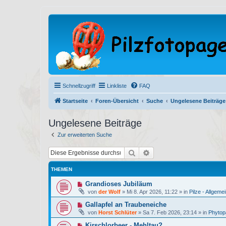
Schnellzugriff
Linkliste
FAQ
Startseite
Foren-Übersicht
Suche
Ungelesene Beiträge
Ungelesene Beiträge
Zur erweiterten Suche
Suche
Erweiterte Suche
THEMEN
N
Grandioses Jubiläum
e
von
der Wolf
»
Mi 8. Apr 2026, 11:22
» in
Pilze - Allgeme
u
e
N
Gallapfel an Traubeneiche
r
e
von
Horst Schlüter
»
Sa 7. Feb 2026, 23:14
» in
Phytopa
B
u
e
e
N
Kirschlorbeer - Mehltau?
i