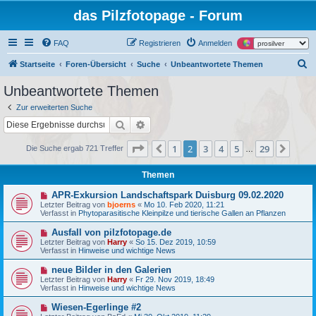
das Pilzfotopage - Forum
FAQ
Registrieren
Anmelden
S
Startseite
Foren-Übersicht
Suche
Unbeantwortete Themen
u
Unbeantwortete Themen
c
Zur erweiterten Suche
h
Suche
Erweiterte Suche
e
Seite
2
von
29
1
2
3
4
5
29
Vorherige
Näch
Die Suche ergab 721 Treffer
…
Themen
N
APR-Exkursion Landschaftspark Duisburg 09.02.2020
e
Letzter Beitrag von
bjoerns
«
Mo 10. Feb 2020, 11:21
u
Verfasst in
Phytoparasitische Kleinpilze und tierische Gallen an Pflanzen
e
r
N
Ausfall von pilzfotopage.de
B
e
Letzter Beitrag von
Harry
«
So 15. Dez 2019, 10:59
e
u
Verfasst in
Hinweise und wichtige News
i
e
t
r
N
neue Bilder in den Galerien
r
B
e
a
Letzter Beitrag von
Harry
«
Fr 29. Nov 2019, 18:49
e
u
g
Verfasst in
Hinweise und wichtige News
i
e
t
r
N
Wiesen-Egerlinge #2
r
B
e
a