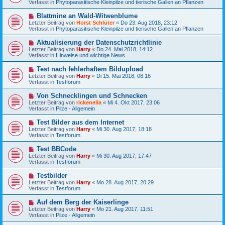
g
Verfasst in
Phytoparasitische Kleinpilze und tierische Gallen an Pflanzen
i
e
t
r
N
Blattmine an Wald-Witwenblume
r
B
e
a
Letzter Beitrag von
Horst Schlüter
«
Do 23. Aug 2018, 23:12
e
u
g
Verfasst in
Phytoparasitische Kleinpilze und tierische Gallen an Pflanzen
i
e
t
r
N
Aktualisierung der Datenschutzrichtlinie
r
B
e
a
Letzter Beitrag von
Harry
«
Do 24. Mai 2018, 14:12
e
u
g
Verfasst in
Hinweise und wichtige News
i
e
t
r
N
Test nach fehlerhaftem Bildupload
r
B
e
a
Letzter Beitrag von
Harry
«
Di 15. Mai 2018, 08:16
e
u
g
Verfasst in
Testforum
i
e
t
r
N
Von Schnecklingen und Schnecken
r
B
e
a
Letzter Beitrag von
rickenella
«
Mi 4. Okt 2017, 23:06
e
u
g
Verfasst in
Pilze - Allgemein
i
e
t
r
N
Test Bilder aus dem Internet
r
B
e
a
Letzter Beitrag von
Harry
«
Mi 30. Aug 2017, 18:18
e
u
g
Verfasst in
Testforum
i
e
t
r
N
Test BBCode
r
B
e
a
Letzter Beitrag von
Harry
«
Mi 30. Aug 2017, 17:47
e
u
g
Verfasst in
Testforum
i
e
t
r
N
Testbilder
r
B
e
a
Letzter Beitrag von
Harry
«
Mo 28. Aug 2017, 20:29
e
u
g
Verfasst in
Testforum
i
e
t
r
N
Auf dem Berg der Kaiserlinge
r
B
e
a
Letzter Beitrag von
Harry
«
Mo 21. Aug 2017, 11:51
e
u
g
Verfasst in
Pilze - Allgemein
i
e
t
r