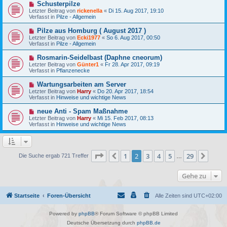
N
Schusterpilze
r
B
e
a
Letzter Beitrag von
rickenella
«
Di 15. Aug 2017, 19:10
e
u
g
Verfasst in
Pilze - Allgemein
i
e
t
r
N
Pilze aus Homburg ( August 2017 )
r
B
e
a
Letzter Beitrag von
Ecki1977
«
So 6. Aug 2017, 00:50
e
u
g
Verfasst in
Pilze - Allgemein
i
e
t
r
N
Rosmarin-Seidelbast (Daphne cneorum)
r
B
e
a
Letzter Beitrag von
Günter1
«
Fr 28. Apr 2017, 09:19
e
u
g
Verfasst in
Pflanzenecke
i
e
t
r
N
Wartungsarbeiten am Server
r
B
e
a
Letzter Beitrag von
Harry
«
Do 20. Apr 2017, 18:54
e
u
g
Verfasst in
Hinweise und wichtige News
i
e
t
r
N
neue Anti - Spam Maßnahme
r
B
e
a
Letzter Beitrag von
Harry
«
Mi 15. Feb 2017, 08:13
e
u
g
Verfasst in
Hinweise und wichtige News
i
e
t
r
r
B
a
e
g
i
Seite
2
von
29
1
2
3
4
5
29
Vorherige
Näch
Die Suche ergab 721 Treffer
…
t
r
a
Gehe zu
g
Startseite
Foren-Übersicht
Alle Zeiten sind
UTC+02:00
Powered by
phpBB
® Forum Software © phpBB Limited
Deutsche Übersetzung durch
phpBB.de