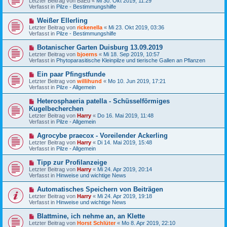
Letzter Beitrag von
BaEd
«
Mi 30. Okt 2019, 11:29
e
u
g
Verfasst in
Pilze - Bestimmungshilfe
i
e
t
r
N
Weißer Ellerling
r
B
e
a
Letzter Beitrag von
rickenella
«
Mi 23. Okt 2019, 03:36
e
u
g
Verfasst in
Pilze - Bestimmungshilfe
i
e
t
r
N
Botanischer Garten Duisburg 13.09.2019
r
B
e
a
Letzter Beitrag von
bjoerns
«
Mi 18. Sep 2019, 10:57
e
u
g
Verfasst in
Phytoparasitische Kleinpilze und tierische Gallen an Pflanzen
i
e
t
r
N
Ein paar Pfingstfunde
r
B
e
a
Letzter Beitrag von
willihund
«
Mo 10. Jun 2019, 17:21
e
u
g
Verfasst in
Pilze - Allgemein
i
e
t
r
N
Heterosphaeria patella - Schüsselförmiges
r
B
e
a
Kugelbecherchen
e
u
g
Letzter Beitrag von
i
Harry
«
Do 16. Mai 2019, 11:48
e
Verfasst in
t
Pilze - Allgemein
r
r
B
a
N
Agrocybe praecox - Voreilender Ackerling
e
g
e
Letzter Beitrag von
i
Harry
«
Di 14. Mai 2019, 15:48
u
Verfasst in
t
Pilze - Allgemein
e
r
r
a
N
Tipp zur Profilanzeige
B
g
e
Letzter Beitrag von
Harry
«
Mi 24. Apr 2019, 20:14
e
u
Verfasst in
Hinweise und wichtige News
i
e
t
r
N
Automatisches Speichern von Beiträgen
r
B
e
a
Letzter Beitrag von
Harry
«
Mi 24. Apr 2019, 19:18
e
u
g
Verfasst in
Hinweise und wichtige News
i
e
t
r
N
Blattmine, ich nehme an, an Klette
r
B
e
a
Letzter Beitrag von
Horst Schlüter
«
Mo 8. Apr 2019, 22:10
e
u