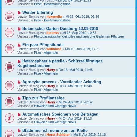
Letzter Beitrag von
BaEd
«
Mi 30. Okt 2019, 11:29
e
u
g
Verfasst in
Pilze - Bestimmungshilfe
i
e
t
r
N
Weißer Ellerling
r
B
e
a
Letzter Beitrag von
rickenella
«
Mi 23. Okt 2019, 03:36
e
u
g
Verfasst in
Pilze - Bestimmungshilfe
i
e
t
r
N
Botanischer Garten Duisburg 13.09.2019
r
B
e
a
Letzter Beitrag von
bjoerns
«
Mi 18. Sep 2019, 10:57
e
u
g
Verfasst in
Phytoparasitische Kleinpilze und tierische Gallen an Pflanzen
i
e
t
r
N
Ein paar Pfingstfunde
r
B
e
a
Letzter Beitrag von
willihund
«
Mo 10. Jun 2019, 17:21
e
u
g
Verfasst in
Pilze - Allgemein
i
e
t
r
N
Heterosphaeria patella - Schüsselförmiges
r
B
e
a
Kugelbecherchen
e
u
g
Letzter Beitrag von
i
Harry
«
Do 16. Mai 2019, 11:48
e
Verfasst in
t
Pilze - Allgemein
r
r
B
a
N
Agrocybe praecox - Voreilender Ackerling
e
g
e
Letzter Beitrag von
i
Harry
«
Di 14. Mai 2019, 15:48
u
Verfasst in
t
Pilze - Allgemein
e
r
r
a
N
Tipp zur Profilanzeige
B
g
e
Letzter Beitrag von
Harry
«
Mi 24. Apr 2019, 20:14
e
u
Verfasst in
Hinweise und wichtige News
i
e
t
r
N
Automatisches Speichern von Beiträgen
r
B
e
a
Letzter Beitrag von
Harry
«
Mi 24. Apr 2019, 19:18
e
u
g
Verfasst in
Hinweise und wichtige News
i
e
t
r
N
Blattmine, ich nehme an, an Klette
r
B
e
a
Letzter Beitrag von
Horst Schlüter
«
Mo 8. Apr 2019, 22:10
e
u