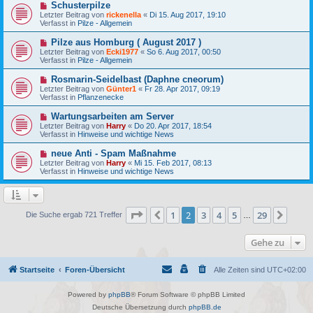
N
Schusterpilze
r
B
e
a
Letzter Beitrag von
rickenella
«
Di 15. Aug 2017, 19:10
e
u
g
Verfasst in
Pilze - Allgemein
i
e
t
r
N
Pilze aus Homburg ( August 2017 )
r
B
e
a
Letzter Beitrag von
Ecki1977
«
So 6. Aug 2017, 00:50
e
u
g
Verfasst in
Pilze - Allgemein
i
e
t
r
N
Rosmarin-Seidelbast (Daphne cneorum)
r
B
e
a
Letzter Beitrag von
Günter1
«
Fr 28. Apr 2017, 09:19
e
u
g
Verfasst in
Pflanzenecke
i
e
t
r
N
Wartungsarbeiten am Server
r
B
e
a
Letzter Beitrag von
Harry
«
Do 20. Apr 2017, 18:54
e
u
g
Verfasst in
Hinweise und wichtige News
i
e
t
r
N
neue Anti - Spam Maßnahme
r
B
e
a
Letzter Beitrag von
Harry
«
Mi 15. Feb 2017, 08:13
e
u
g
Verfasst in
Hinweise und wichtige News
i
e
t
r
r
B
a
e
g
i
Seite
2
von
29
1
2
3
4
5
29
Vorherige
Näch
Die Suche ergab 721 Treffer
…
t
r
a
Gehe zu
g
Startseite
Foren-Übersicht
Alle Zeiten sind
UTC+02:00
Powered by
phpBB
® Forum Software © phpBB Limited
Deutsche Übersetzung durch
phpBB.de