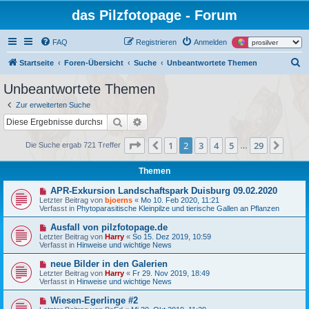
das Pilzfotopage - Forum
FAQ
Registrieren
Anmelden
S
Startseite
Foren-Übersicht
Suche
Unbeantwortete Themen
u
Unbeantwortete Themen
c
Zur erweiterten Suche
h
Suche
Erweiterte Suche
e
Seite
2
von
29
1
2
3
4
5
29
Vorherige
Näch
Die Suche ergab 721 Treffer
…
Themen
N
APR-Exkursion Landschaftspark Duisburg 09.02.2020
e
Letzter Beitrag von
bjoerns
«
Mo 10. Feb 2020, 11:21
u
Verfasst in
Phytoparasitische Kleinpilze und tierische Gallen an Pflanzen
e
r
N
Ausfall von pilzfotopage.de
B
e
Letzter Beitrag von
Harry
«
So 15. Dez 2019, 10:59
e
u
Verfasst in
Hinweise und wichtige News
i
e
t
r
N
neue Bilder in den Galerien
r
B
e
a
Letzter Beitrag von
Harry
«
Fr 29. Nov 2019, 18:49
e
u
g
Verfasst in
Hinweise und wichtige News
i
e
t
r
N
Wiesen-Egerlinge #2
r
B
e
a