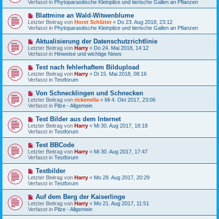
g
Verfasst in
Phytoparasitische Kleinpilze und tierische Gallen an Pflanzen
i
e
t
r
N
Blattmine an Wald-Witwenblume
r
B
e
a
Letzter Beitrag von
Horst Schlüter
«
Do 23. Aug 2018, 23:12
e
u
g
Verfasst in
Phytoparasitische Kleinpilze und tierische Gallen an Pflanzen
i
e
t
r
N
Aktualisierung der Datenschutzrichtlinie
r
B
e
a
Letzter Beitrag von
Harry
«
Do 24. Mai 2018, 14:12
e
u
g
Verfasst in
Hinweise und wichtige News
i
e
t
r
N
Test nach fehlerhaftem Bildupload
r
B
e
a
Letzter Beitrag von
Harry
«
Di 15. Mai 2018, 08:16
e
u
g
Verfasst in
Testforum
i
e
t
r
N
Von Schnecklingen und Schnecken
r
B
e
a
Letzter Beitrag von
rickenella
«
Mi 4. Okt 2017, 23:06
e
u
g
Verfasst in
Pilze - Allgemein
i
e
t
r
N
Test Bilder aus dem Internet
r
B
e
a
Letzter Beitrag von
Harry
«
Mi 30. Aug 2017, 18:18
e
u
g
Verfasst in
Testforum
i
e
t
r
N
Test BBCode
r
B
e
a
Letzter Beitrag von
Harry
«
Mi 30. Aug 2017, 17:47
e
u
g
Verfasst in
Testforum
i
e
t
r
N
Testbilder
r
B
e
a
Letzter Beitrag von
Harry
«
Mo 28. Aug 2017, 20:29
e
u
g
Verfasst in
Testforum
i
e
t
r
N
Auf dem Berg der Kaiserlinge
r
B
e
a
Letzter Beitrag von
Harry
«
Mo 21. Aug 2017, 11:51
e
u
g
Verfasst in
Pilze - Allgemein
i
e
t
r