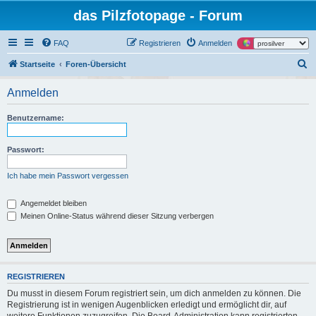
das Pilzfotopage - Forum
FAQ
Registrieren
Anmelden
S
Startseite
Foren-Übersicht
u
Anmelden
c
h
Benutzername:
e
Passwort:
Ich habe mein Passwort vergessen
Angemeldet bleiben
Meinen Online-Status während dieser Sitzung verbergen
REGISTRIEREN
Du musst in diesem Forum registriert sein, um dich anmelden zu können. Die
Registrierung ist in wenigen Augenblicken erledigt und ermöglicht dir, auf
weitere Funktionen zuzugreifen. Die Board-Administration kann registrierten