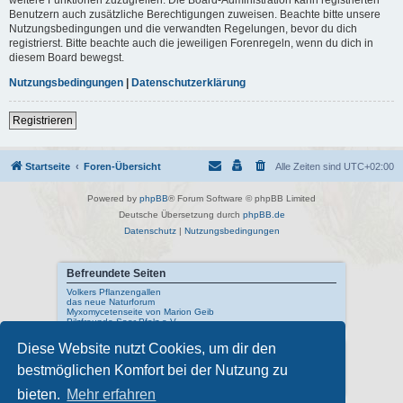
Benutzern auch zusätzliche Berechtigungen zuweisen. Beachte bitte unsere
Nutzungsbedingungen und die verwandten Regelungen, bevor du dich
registrierst. Bitte beachte auch die jeweiligen Forenregeln, wenn du dich in
diesem Board bewegst.
Nutzungsbedingungen
|
Datenschutzerklärung
Registrieren
Startseite
Foren-Übersicht
Alle Zeiten sind
UTC+02:00
Powered by
phpBB
® Forum Software © phpBB Limited
Deutsche Übersetzung durch
phpBB.de
Datenschutz
|
Nutzungsbedingungen
Befreundete Seiten
Volkers Pflanzengallen
das neue Naturforum
Myxomycetenseite von Marion Geib
Pilzfreunde Saar-Pfalz e.V.
Diese Website nutzt Cookies, um dir den
Interne Links
bestmöglichen Komfort bei der Nutzung zu
Mykologisches Lexikon
meine Naturfotos
Pilzfotopage - Suchmaschine
bieten.
Mehr erfahren