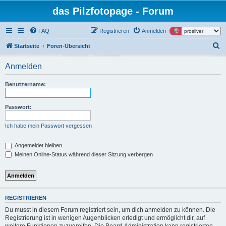
das Pilzfotopage - Forum
FAQ
Registrieren
Anmelden
S
Startseite
Foren-Übersicht
u
Anmelden
c
h
Benutzername:
e
Passwort:
Ich habe mein Passwort vergessen
Angemeldet bleiben
Meinen Online-Status während dieser Sitzung verbergen
REGISTRIEREN
Du musst in diesem Forum registriert sein, um dich anmelden zu können. Die
Registrierung ist in wenigen Augenblicken erledigt und ermöglicht dir, auf
weitere Funktionen zuzugreifen. Die Board-Administration kann registrierten