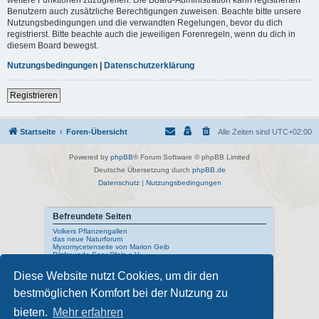
Benutzern auch zusätzliche Berechtigungen zuweisen. Beachte bitte unsere
Nutzungsbedingungen und die verwandten Regelungen, bevor du dich
registrierst. Bitte beachte auch die jeweiligen Forenregeln, wenn du dich in
diesem Board bewegst.
Nutzungsbedingungen
|
Datenschutzerklärung
Registrieren
Startseite
Foren-Übersicht
Alle Zeiten sind
UTC+02:00
Powered by
phpBB
® Forum Software © phpBB Limited
Deutsche Übersetzung durch
phpBB.de
Datenschutz
|
Nutzungsbedingungen
Befreundete Seiten
Volkers Pflanzengallen
das neue Naturforum
Myxomycetenseite von Marion Geib
Pilzfreunde Saar-Pfalz e.V.
Diese Website nutzt Cookies, um dir den
Interne Links
bestmöglichen Komfort bei der Nutzung zu
Mykologisches Lexikon
meine Naturfotos
Pilzfotopage - Suchmaschine
bieten.
Mehr erfahren