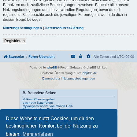
Benutzern auch zusätzliche Berechtigungen zuweisen. Beachte bitte unsere
Nutzungsbedingungen und die verwandten Regelungen, bevor du dich
registrierst. Bitte beachte auch die jeweiligen Forenregeln, wenn du dich in
diesem Board bewegst.
Nutzungsbedingungen
|
Datenschutzerklärung
Registrieren
Startseite
Foren-Übersicht
Alle Zeiten sind
UTC+02:00
Powered by
phpBB
® Forum Software © phpBB Limited
Deutsche Übersetzung durch
phpBB.de
Datenschutz
|
Nutzungsbedingungen
Befreundete Seiten
Volkers Pflanzengallen
das neue Naturforum
Myxomycetenseite von Marion Geib
Pilzfreunde Saar-Pfalz e.V.
Diese Website nutzt Cookies, um dir den
Interne Links
bestmöglichen Komfort bei der Nutzung zu
Mykologisches Lexikon
meine Naturfotos
Pilzfotopage - Suchmaschine
bieten.
Mehr erfahren