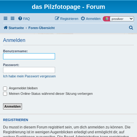
das Pilzfotopage - Forum
FAQ
Registrieren
Anmelden
S
Startseite
Foren-Übersicht
u
Anmelden
c
h
Benutzername:
e
Passwort:
Ich habe mein Passwort vergessen
Angemeldet bleiben
Meinen Online-Status während dieser Sitzung verbergen
REGISTRIEREN
Du musst in diesem Forum registriert sein, um dich anmelden zu können. Die
Registrierung ist in wenigen Augenblicken erledigt und ermöglicht dir, auf
weitere Funktionen zuzugreifen. Die Board-Administration kann registrierten