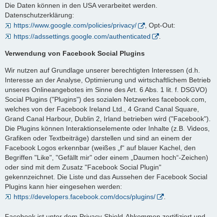
Die Daten können in den USA verarbeitet werden.
Datenschutzerklärung:
https://www.google.com/policies/privacy/
, Opt-Out:
https://adssettings.google.com/authenticated
.
Verwendung von Facebook Social Plugins
Wir nutzen auf Grundlage unserer berechtigten Interessen (d.h.
Interesse an der Analyse, Optimierung und wirtschaftlichem Betrieb
unseres Onlineangebotes im Sinne des Art. 6 Abs. 1 lit. f. DSGVO)
Social Plugins ("Plugins") des sozialen Netzwerkes facebook.com,
welches von der Facebook Ireland Ltd., 4 Grand Canal Square,
Grand Canal Harbour, Dublin 2, Irland betrieben wird ("Facebook").
Die Plugins können Interaktionselemente oder Inhalte (z.B. Videos,
Grafiken oder Textbeiträge) darstellen und sind an einem der
Facebook Logos erkennbar (weißes „f“ auf blauer Kachel, den
Begriffen "Like", "Gefällt mir" oder einem „Daumen hoch“-Zeichen)
oder sind mit dem Zusatz "Facebook Social Plugin"
gekennzeichnet. Die Liste und das Aussehen der Facebook Social
Plugins kann hier eingesehen werden:
https://developers.facebook.com/docs/plugins/
.
Facebook ist unter dem Privacy-Shield-Abkommen zertifiziert und