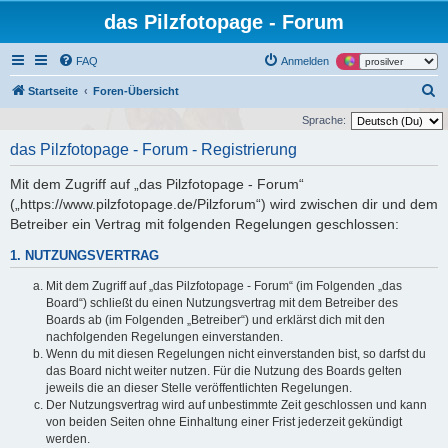
das Pilzfotopage - Forum
FAQ
Anmelden
S
Startseite
Foren-Übersicht
u
Sprache:
c
das Pilzfotopage - Forum - Registrierung
h
Mit dem Zugriff auf „das Pilzfotopage - Forum“
e
(„https://www.pilzfotopage.de/Pilzforum“) wird zwischen dir und dem
Betreiber ein Vertrag mit folgenden Regelungen geschlossen:
1. NUTZUNGSVERTRAG
Mit dem Zugriff auf „das Pilzfotopage - Forum“ (im Folgenden „das
Board“) schließt du einen Nutzungsvertrag mit dem Betreiber des
Boards ab (im Folgenden „Betreiber“) und erklärst dich mit den
nachfolgenden Regelungen einverstanden.
Wenn du mit diesen Regelungen nicht einverstanden bist, so darfst du
das Board nicht weiter nutzen. Für die Nutzung des Boards gelten
jeweils die an dieser Stelle veröffentlichten Regelungen.
Der Nutzungsvertrag wird auf unbestimmte Zeit geschlossen und kann
von beiden Seiten ohne Einhaltung einer Frist jederzeit gekündigt
werden.