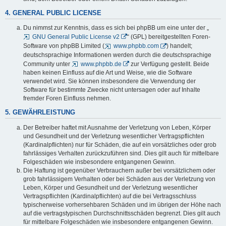
4. GENERAL PUBLIC LICENSE
Du nimmst zur Kenntnis, dass es sich bei phpBB um eine unter der „
GNU General Public License v2
“ (GPL) bereitgestellten Foren-
Software von phpBB Limited (
www.phpbb.com
) handelt;
deutschsprachige Informationen werden durch die deutschsprachige
Community unter
www.phpbb.de
zur Verfügung gestellt. Beide
haben keinen Einfluss auf die Art und Weise, wie die Software
verwendet wird. Sie können insbesondere die Verwendung der
Software für bestimmte Zwecke nicht untersagen oder auf Inhalte
fremder Foren Einfluss nehmen.
5. GEWÄHRLEISTUNG
Der Betreiber haftet mit Ausnahme der Verletzung von Leben, Körper
und Gesundheit und der Verletzung wesentlicher Vertragspflichten
(Kardinalpflichten) nur für Schäden, die auf ein vorsätzliches oder grob
fahrlässiges Verhalten zurückzuführen sind. Dies gilt auch für mittelbare
Folgeschäden wie insbesondere entgangenen Gewinn.
Die Haftung ist gegenüber Verbrauchern außer bei vorsätzlichem oder
grob fahrlässigem Verhalten oder bei Schäden aus der Verletzung von
Leben, Körper und Gesundheit und der Verletzung wesentlicher
Vertragspflichten (Kardinalpflichten) auf die bei Vertragsschluss
typischerweise vorhersehbaren Schäden und im übrigen der Höhe nach
auf die vertragstypischen Durchschnittsschäden begrenzt. Dies gilt auch
für mittelbare Folgeschäden wie insbesondere entgangenen Gewinn.