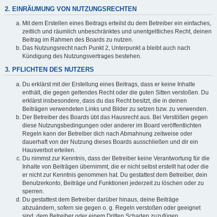
2. EINRÄUMUNG VON NUTZUNGSRECHTEN
Mit dem Erstellen eines Beitrags erteilst du dem Betreiber ein einfaches,
zeitlich und räumlich unbeschränktes und unentgeltliches Recht, deinen
Beitrag im Rahmen des Boards zu nutzen.
Das Nutzungsrecht nach Punkt 2, Unterpunkt a bleibt auch nach
Kündigung des Nutzungsvertrages bestehen.
3. PFLICHTEN DES NUTZERS
Du erklärst mit der Erstellung eines Beitrags, dass er keine Inhalte
enthält, die gegen geltendes Recht oder die guten Sitten verstoßen. Du
erklärst insbesondere, dass du das Recht besitzt, die in deinen
Beiträgen verwendeten Links und Bilder zu setzen bzw. zu verwenden.
Der Betreiber des Boards übt das Hausrecht aus. Bei Verstößen gegen
diese Nutzungsbedingungen oder anderer im Board veröffentlichten
Regeln kann der Betreiber dich nach Abmahnung zeitweise oder
dauerhaft von der Nutzung dieses Boards ausschließen und dir ein
Hausverbot erteilen.
Du nimmst zur Kenntnis, dass der Betreiber keine Verantwortung für die
Inhalte von Beiträgen übernimmt, die er nicht selbst erstellt hat oder die
er nicht zur Kenntnis genommen hat. Du gestattest dem Betreiber, dein
Benutzerkonto, Beiträge und Funktionen jederzeit zu löschen oder zu
sperren.
Du gestattest dem Betreiber darüber hinaus, deine Beiträge
abzuändern, sofern sie gegen o. g. Regeln verstoßen oder geeignet
sind, dem Betreiber oder einem Dritten Schaden zuzufügen.