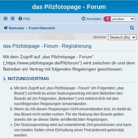
das Pilzfotopage - Forum
FAQ
Anmelden
S
Startseite
Foren-Übersicht
u
Sprache:
c
das Pilzfotopage - Forum - Registrierung
h
Mit dem Zugriff auf „das Pilzfotopage - Forum“
e
(„https://www.pilzfotopage.de/Pilzforum“) wird zwischen dir und dem
Betreiber ein Vertrag mit folgenden Regelungen geschlossen:
1. NUTZUNGSVERTRAG
Mit dem Zugriff auf „das Pilzfotopage - Forum“ (im Folgenden „das
Board“) schließt du einen Nutzungsvertrag mit dem Betreiber des
Boards ab (im Folgenden „Betreiber“) und erklärst dich mit den
nachfolgenden Regelungen einverstanden.
Wenn du mit diesen Regelungen nicht einverstanden bist, so darfst du
das Board nicht weiter nutzen. Für die Nutzung des Boards gelten
jeweils die an dieser Stelle veröffentlichten Regelungen.
Der Nutzungsvertrag wird auf unbestimmte Zeit geschlossen und kann
von beiden Seiten ohne Einhaltung einer Frist jederzeit gekündigt
werden.