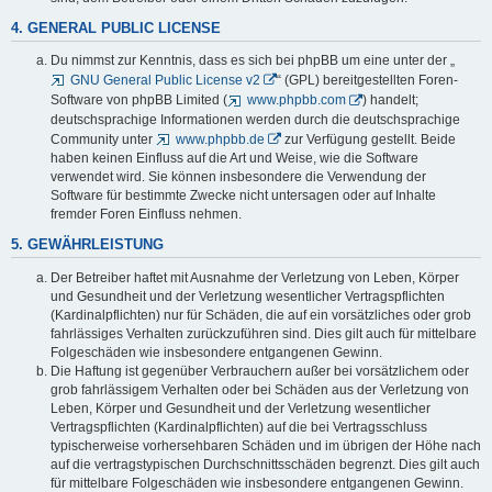
4. GENERAL PUBLIC LICENSE
Du nimmst zur Kenntnis, dass es sich bei phpBB um eine unter der „
GNU General Public License v2
“ (GPL) bereitgestellten Foren-
Software von phpBB Limited (
www.phpbb.com
) handelt;
deutschsprachige Informationen werden durch die deutschsprachige
Community unter
www.phpbb.de
zur Verfügung gestellt. Beide
haben keinen Einfluss auf die Art und Weise, wie die Software
verwendet wird. Sie können insbesondere die Verwendung der
Software für bestimmte Zwecke nicht untersagen oder auf Inhalte
fremder Foren Einfluss nehmen.
5. GEWÄHRLEISTUNG
Der Betreiber haftet mit Ausnahme der Verletzung von Leben, Körper
und Gesundheit und der Verletzung wesentlicher Vertragspflichten
(Kardinalpflichten) nur für Schäden, die auf ein vorsätzliches oder grob
fahrlässiges Verhalten zurückzuführen sind. Dies gilt auch für mittelbare
Folgeschäden wie insbesondere entgangenen Gewinn.
Die Haftung ist gegenüber Verbrauchern außer bei vorsätzlichem oder
grob fahrlässigem Verhalten oder bei Schäden aus der Verletzung von
Leben, Körper und Gesundheit und der Verletzung wesentlicher
Vertragspflichten (Kardinalpflichten) auf die bei Vertragsschluss
typischerweise vorhersehbaren Schäden und im übrigen der Höhe nach
auf die vertragstypischen Durchschnittsschäden begrenzt. Dies gilt auch
für mittelbare Folgeschäden wie insbesondere entgangenen Gewinn.