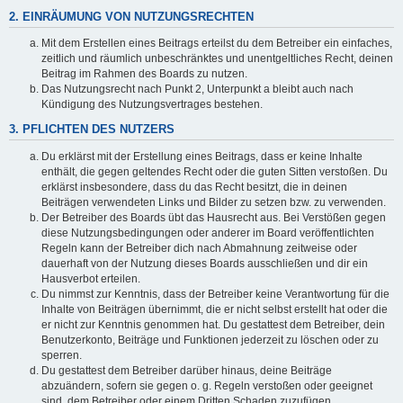
2. EINRÄUMUNG VON NUTZUNGSRECHTEN
Mit dem Erstellen eines Beitrags erteilst du dem Betreiber ein einfaches,
zeitlich und räumlich unbeschränktes und unentgeltliches Recht, deinen
Beitrag im Rahmen des Boards zu nutzen.
Das Nutzungsrecht nach Punkt 2, Unterpunkt a bleibt auch nach
Kündigung des Nutzungsvertrages bestehen.
3. PFLICHTEN DES NUTZERS
Du erklärst mit der Erstellung eines Beitrags, dass er keine Inhalte
enthält, die gegen geltendes Recht oder die guten Sitten verstoßen. Du
erklärst insbesondere, dass du das Recht besitzt, die in deinen
Beiträgen verwendeten Links und Bilder zu setzen bzw. zu verwenden.
Der Betreiber des Boards übt das Hausrecht aus. Bei Verstößen gegen
diese Nutzungsbedingungen oder anderer im Board veröffentlichten
Regeln kann der Betreiber dich nach Abmahnung zeitweise oder
dauerhaft von der Nutzung dieses Boards ausschließen und dir ein
Hausverbot erteilen.
Du nimmst zur Kenntnis, dass der Betreiber keine Verantwortung für die
Inhalte von Beiträgen übernimmt, die er nicht selbst erstellt hat oder die
er nicht zur Kenntnis genommen hat. Du gestattest dem Betreiber, dein
Benutzerkonto, Beiträge und Funktionen jederzeit zu löschen oder zu
sperren.
Du gestattest dem Betreiber darüber hinaus, deine Beiträge
abzuändern, sofern sie gegen o. g. Regeln verstoßen oder geeignet
sind, dem Betreiber oder einem Dritten Schaden zuzufügen.