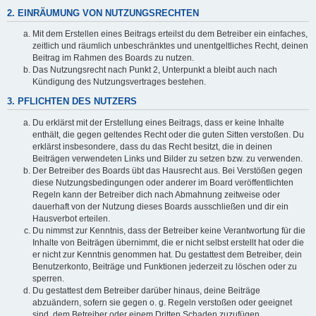
2. EINRÄUMUNG VON NUTZUNGSRECHTEN
Mit dem Erstellen eines Beitrags erteilst du dem Betreiber ein einfaches,
zeitlich und räumlich unbeschränktes und unentgeltliches Recht, deinen
Beitrag im Rahmen des Boards zu nutzen.
Das Nutzungsrecht nach Punkt 2, Unterpunkt a bleibt auch nach
Kündigung des Nutzungsvertrages bestehen.
3. PFLICHTEN DES NUTZERS
Du erklärst mit der Erstellung eines Beitrags, dass er keine Inhalte
enthält, die gegen geltendes Recht oder die guten Sitten verstoßen. Du
erklärst insbesondere, dass du das Recht besitzt, die in deinen
Beiträgen verwendeten Links und Bilder zu setzen bzw. zu verwenden.
Der Betreiber des Boards übt das Hausrecht aus. Bei Verstößen gegen
diese Nutzungsbedingungen oder anderer im Board veröffentlichten
Regeln kann der Betreiber dich nach Abmahnung zeitweise oder
dauerhaft von der Nutzung dieses Boards ausschließen und dir ein
Hausverbot erteilen.
Du nimmst zur Kenntnis, dass der Betreiber keine Verantwortung für die
Inhalte von Beiträgen übernimmt, die er nicht selbst erstellt hat oder die
er nicht zur Kenntnis genommen hat. Du gestattest dem Betreiber, dein
Benutzerkonto, Beiträge und Funktionen jederzeit zu löschen oder zu
sperren.
Du gestattest dem Betreiber darüber hinaus, deine Beiträge
abzuändern, sofern sie gegen o. g. Regeln verstoßen oder geeignet
sind, dem Betreiber oder einem Dritten Schaden zuzufügen.