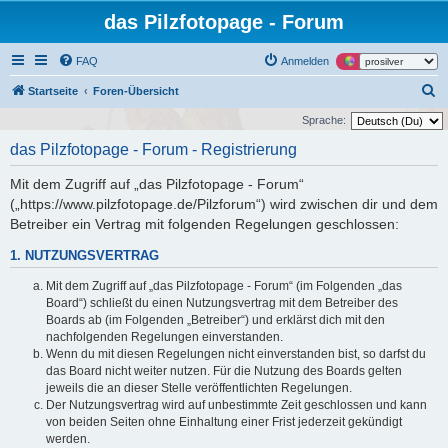
das Pilzfotopage - Forum
FAQ
Anmelden
S
Startseite
Foren-Übersicht
u
Sprache:
c
das Pilzfotopage - Forum - Registrierung
h
Mit dem Zugriff auf „das Pilzfotopage - Forum“
e
(„https://www.pilzfotopage.de/Pilzforum“) wird zwischen dir und dem
Betreiber ein Vertrag mit folgenden Regelungen geschlossen:
1. NUTZUNGSVERTRAG
Mit dem Zugriff auf „das Pilzfotopage - Forum“ (im Folgenden „das
Board“) schließt du einen Nutzungsvertrag mit dem Betreiber des
Boards ab (im Folgenden „Betreiber“) und erklärst dich mit den
nachfolgenden Regelungen einverstanden.
Wenn du mit diesen Regelungen nicht einverstanden bist, so darfst du
das Board nicht weiter nutzen. Für die Nutzung des Boards gelten
jeweils die an dieser Stelle veröffentlichten Regelungen.
Der Nutzungsvertrag wird auf unbestimmte Zeit geschlossen und kann
von beiden Seiten ohne Einhaltung einer Frist jederzeit gekündigt
werden.