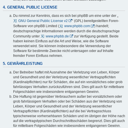
4. GENERAL PUBLIC LICENSE
Du nimmst zur Kenntnis, dass es sich bei phpBB um eine unter der „
GNU General Public License v2
“ (GPL) bereitgestellten Foren-
Software von phpBB Limited (
www.phpbb.com
) handelt;
deutschsprachige Informationen werden durch die deutschsprachige
Community unter
www.phpbb.de
zur Verfügung gestellt. Beide
haben keinen Einfluss auf die Art und Weise, wie die Software
verwendet wird. Sie können insbesondere die Verwendung der
Software für bestimmte Zwecke nicht untersagen oder auf Inhalte
fremder Foren Einfluss nehmen.
5. GEWÄHRLEISTUNG
Der Betreiber haftet mit Ausnahme der Verletzung von Leben, Körper
und Gesundheit und der Verletzung wesentlicher Vertragspflichten
(Kardinalpflichten) nur für Schäden, die auf ein vorsätzliches oder grob
fahrlässiges Verhalten zurückzuführen sind. Dies gilt auch für mittelbare
Folgeschäden wie insbesondere entgangenen Gewinn.
Die Haftung ist gegenüber Verbrauchern außer bei vorsätzlichem oder
grob fahrlässigem Verhalten oder bei Schäden aus der Verletzung von
Leben, Körper und Gesundheit und der Verletzung wesentlicher
Vertragspflichten (Kardinalpflichten) auf die bei Vertragsschluss
typischerweise vorhersehbaren Schäden und im übrigen der Höhe nach
auf die vertragstypischen Durchschnittsschäden begrenzt. Dies gilt auch
für mittelbare Folgeschäden wie insbesondere entgangenen Gewinn.