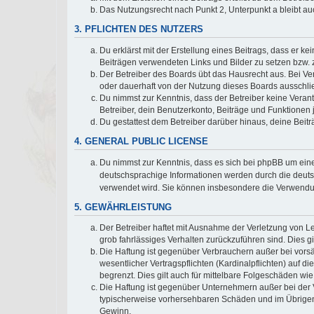
Das Nutzungsrecht nach Punkt 2, Unterpunkt a bleibt 
3. PFLICHTEN DES NUTZERS
Du erklärst mit der Erstellung eines Beitrags, dass er ke
Beiträgen verwendeten Links und Bilder zu setzen bzw.
Der Betreiber des Boards übt das Hausrecht aus. Bei V
oder dauerhaft von der Nutzung dieses Boards ausschlie
Du nimmst zur Kenntnis, dass der Betreiber keine Verantw
Betreiber, dein Benutzerkonto, Beiträge und Funktionen 
Du gestattest dem Betreiber darüber hinaus, deine Beit
4. GENERAL PUBLIC LICENSE
Du nimmst zur Kenntnis, dass es sich bei phpBB um eine
deutschsprachige Informationen werden durch die deu
verwendet wird. Sie können insbesondere die Verwendun
5. GEWÄHRLEISTUNG
Der Betreiber haftet mit Ausnahme der Verletzung von Le
grob fahrlässiges Verhalten zurückzuführen sind. Dies 
Die Haftung ist gegenüber Verbrauchern außer bei vors
wesentlicher Vertragspflichten (Kardinalpflichten) auf
begrenzt. Dies gilt auch für mittelbare Folgeschäden 
Die Haftung ist gegenüber Unternehmern außer bei der V
typischerweise vorhersehbaren Schäden und im Übrigen 
Gewinn.