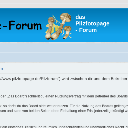
das
Pilzfotopage
- Forum
en
s://www.pilzfotopage.de/Pilzforum“) wird zwischen dir und dem Betreib
enden „das Board“) schließt du einen Nutzungsvertrag mit dem Betreiber des Boards 
 so darfst du das Board nicht weiter nutzen. Für die Nutzung des Boards gelten jew
sen und kann von beiden Seiten ohne Einhaltung einer Frist jederzeit gekündigt w
ber ein einfaches, zeitlich und räumlich unbeschränktes und unentgeltliches Recht