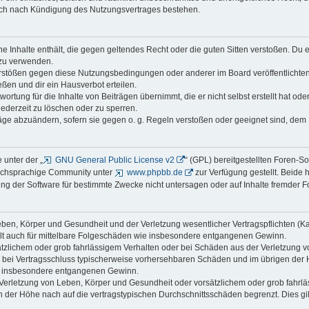
auch nach Kündigung des Nutzungsvertrages bestehen.
ine Inhalte enthält, die gegen geltendes Recht oder die guten Sitten verstoßen. Du 
 zu verwenden.
erstößen gegen diese Nutzungsbedingungen oder anderer im Board veröffentlichte
ßen und dir ein Hausverbot erteilen.
ortung für die Inhalte von Beiträgen übernimmt, die er nicht selbst erstellt hat od
jederzeit zu löschen oder zu sperren.
räge abzuändern, sofern sie gegen o. g. Regeln verstoßen oder geeignet sind, dem
 unter der „
GNU General Public License v2
“ (GPL) bereitgestellten Foren-S
tschsprachige Community unter
www.phpbb.de
zur Verfügung gestellt. Beide 
g der Software für bestimmte Zwecke nicht untersagen oder auf Inhalte fremder F
ben, Körper und Gesundheit und der Verletzung wesentlicher Vertragspflichten (Kard
gilt auch für mittelbare Folgeschäden wie insbesondere entgangenen Gewinn.
ätzlichem oder grob fahrlässigem Verhalten oder bei Schäden aus der Verletzung 
 die bei Vertragsschluss typischerweise vorhersehbaren Schäden und im übrigen de
wie insbesondere entgangenen Gewinn.
erletzung von Leben, Körper und Gesundheit oder vorsätzlichem oder grob fahrläs
der Höhe nach auf die vertragstypischen Durchschnittsschäden begrenzt. Dies gi