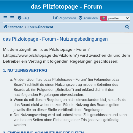
das Pilzfotopage - Forum
FAQ
Registrieren
Anmelden
S
Startseite
Foren-Übersicht
u
das Pilzfotopage - Forum - Nutzungsbedingungen
c
h
Mit dem Zugriff auf „das Pilzfotopage - Forum“
(„https://www.pilzfotopage.de/Pilzforum“) wird zwischen dir und dem
e
Betreiber ein Vertrag mit folgenden Regelungen geschlossen:
1. NUTZUNGSVERTRAG
Mit dem Zugriff auf „das Pilzfotopage - Forum“ (im Folgenden „das
Board“) schließt du einen Nutzungsvertrag mit dem Betreiber des
Boards ab (im Folgenden „Betreiber“) und erklärst dich mit den
nachfolgenden Regelungen einverstanden.
Wenn du mit diesen Regelungen nicht einverstanden bist, so darfst du
das Board nicht weiter nutzen. Für die Nutzung des Boards gelten
jeweils die an dieser Stelle veröffentlichten Regelungen.
Der Nutzungsvertrag wird auf unbestimmte Zeit geschlossen und kann
von beiden Seiten ohne Einhaltung einer Frist jederzeit gekündigt
werden.