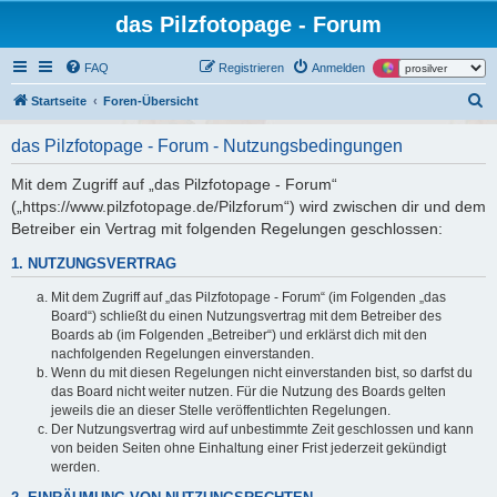
das Pilzfotopage - Forum
FAQ
Registrieren
Anmelden
S
Startseite
Foren-Übersicht
u
das Pilzfotopage - Forum - Nutzungsbedingungen
c
h
Mit dem Zugriff auf „das Pilzfotopage - Forum“
(„https://www.pilzfotopage.de/Pilzforum“) wird zwischen dir und dem
e
Betreiber ein Vertrag mit folgenden Regelungen geschlossen:
1. NUTZUNGSVERTRAG
Mit dem Zugriff auf „das Pilzfotopage - Forum“ (im Folgenden „das
Board“) schließt du einen Nutzungsvertrag mit dem Betreiber des
Boards ab (im Folgenden „Betreiber“) und erklärst dich mit den
nachfolgenden Regelungen einverstanden.
Wenn du mit diesen Regelungen nicht einverstanden bist, so darfst du
das Board nicht weiter nutzen. Für die Nutzung des Boards gelten
jeweils die an dieser Stelle veröffentlichten Regelungen.
Der Nutzungsvertrag wird auf unbestimmte Zeit geschlossen und kann
von beiden Seiten ohne Einhaltung einer Frist jederzeit gekündigt
werden.