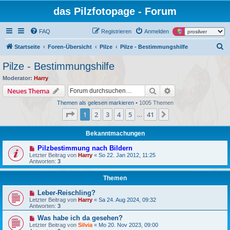
das Pilzfotopage - Forum
FAQ
Registrieren
Anmelden
S
Startseite
Foren-Übersicht
Pilze
Pilze - Bestimmungshilfe
u
Pilze - Bestimmungshilfe
c
Moderator:
Harry
h
Suche
Erweiterte Suche
Neues Thema
e
Themen als gelesen markieren
• 1005 Themen
Seite
1
von
41
1
2
3
4
5
41
Nächste
…
Bekanntmachungen
Pilzbestimmung nach Bildern
Letzter Beitrag von
Harry
«
So 22. Jan 2012, 11:25
Antworten:
3
Themen
Leber-Reischling?
Letzter Beitrag von
Harry
«
Sa 24. Aug 2024, 09:32
Antworten:
3
Was habe ich da gesehen?
Letzter Beitrag von
Silvia
«
Mo 20. Nov 2023, 09:00