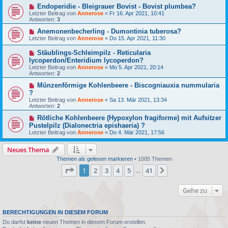
Endoperidie - Bleigrauer Bovist - Bovist plumbea?
Letzter Beitrag von
Annerose
«
Fr 16. Apr 2021, 10:41
Antworten:
3
Anemonenbecherling - Dumontinia tuberosa?
Letzter Beitrag von
Annerose
«
Do 15. Apr 2021, 11:30
Stäublings-Schleimpilz - Reticularia
lycoperdon/Enteridium lycoperdon?
Letzter Beitrag von
Annerose
«
Mo 5. Apr 2021, 20:14
Antworten:
2
Münzenförmige Kohlenbeere - Biscogniauxia nummularia
?
Letzter Beitrag von
Annerose
«
Sa 13. Mär 2021, 13:34
Antworten:
2
Rötliche Kohlenbeere (Hypoxylon fragiforme) mit Aufsitzer
Pustelpilz (Dialonectria epishaeria) ?
Letzter Beitrag von
Annerose
«
Do 4. Mär 2021, 17:56
Neues Thema
Themen als gelesen markieren
• 1005 Themen
Seite
1
von
41
1
2
3
4
5
41
Nächste
…
Gehe zu
BERECHTIGUNGEN IN DIESEM FORUM
Du darfst
keine
neuen Themen in diesem Forum erstellen.