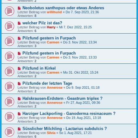
Antworten:
2
Neoboletus xanthopus oder etwas Anderes
Letzter Beitrag von
willihund
«
Do 7. Sep 2023, 21:36
Antworten:
8
welcher Pilz ist das?
Letzter Beitrag von
Harry
«
Mi 7. Dez 2022, 15:25
Antworten:
6
Pilzfund gestern in Furpach
Letzter Beitrag von
Carmen
«
Do 3. Nov 2022, 13:34
Antworten:
3
Pilzfund gestern in Furpach
Letzter Beitrag von
Carmen
«
Do 3. Nov 2022, 13:33
Antworten:
2
Pilzfund in Kirkel
Letzter Beitrag von
Carmen
«
Mo 31. Okt 2022, 15:24
Antworten:
2
Pilzfunde der letzten Tage
Letzter Beitrag von
Annerose
«
Do 9. Sep 2021, 01:18
Antworten:
2
Halskrausen-Erdstern - Geastrum triplex ?
Letzter Beitrag von
Annerose
«
Fr 27. Aug 2021, 09:36
Antworten:
2
Harziger Lackporling - Ganoderma resinaceum ?
Letzter Beitrag von
Annerose
«
Do 19. Aug 2021, 13:18
Antworten:
3
Süsslicher Milchling - Lactarius subdulcis ?
Letzter Beitrag von
Silvia
«
So 1. Aug 2021, 17:21
Antworten:
6