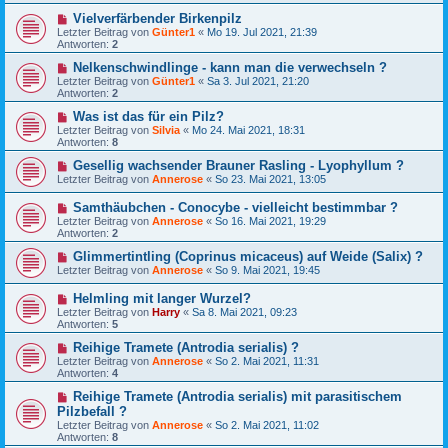
Vielverfärbender Birkenpilz
Letzter Beitrag von
Günter1
«
Mo 19. Jul 2021, 21:39
Antworten:
2
Nelkenschwindlinge - kann man die verwechseln ?
Letzter Beitrag von
Günter1
«
Sa 3. Jul 2021, 21:20
Antworten:
2
Was ist das für ein Pilz?
Letzter Beitrag von
Silvia
«
Mo 24. Mai 2021, 18:31
Antworten:
8
Gesellig wachsender Brauner Rasling - Lyophyllum ?
Letzter Beitrag von
Annerose
«
So 23. Mai 2021, 13:05
Samthäubchen - Conocybe - vielleicht bestimmbar ?
Letzter Beitrag von
Annerose
«
So 16. Mai 2021, 19:29
Antworten:
2
Glimmertintling (Coprinus micaceus) auf Weide (Salix) ?
Letzter Beitrag von
Annerose
«
So 9. Mai 2021, 19:45
Helmling mit langer Wurzel?
Letzter Beitrag von
Harry
«
Sa 8. Mai 2021, 09:23
Antworten:
5
Reihige Tramete (Antrodia serialis) ?
Letzter Beitrag von
Annerose
«
So 2. Mai 2021, 11:31
Antworten:
4
Reihige Tramete (Antrodia serialis) mit parasitischem
Pilzbefall ?
Letzter Beitrag von
Annerose
«
So 2. Mai 2021, 11:02
Antworten:
8