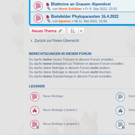
Blattmine an Grauem Alpendost
von
Horst Schlüter
»
Fr 9. Sep 2022, 23:03
Bielefelder Phytoparasiten 16.4.2022
von
bjoerns
»
Mi 11. Mai 2022, 15:56
Neues Thema
Zurück zur Foren-Übersicht
BERECHTIGUNGEN IN DIESEM FORUM
Du darfst
keine
neuen Themen in diesem Forum erstellen.
Du darfst
keine
Antworten zu Themen in diesem Forum erstellen.
Du darfst deine Beiträge in diesem Forum
nicht
ändern.
Du darfst deine Beiträge in diesem Forum
nicht
löschen.
Du darfst
keine
Dateianhänge in diesem Forum erstellen.
LEGENDE
Neue Beiträge
Kein
Neue Beiträge [ beliebt ]
Kein
Neue Beiträge [ gesperrt ]
Kein