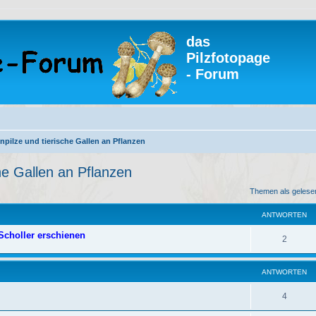
das
Pilzfotopage
- Forum
npilze und tierische Gallen an Pflanzen
che Gallen an Pflanzen
eiterte Suche
Themen als gelese
ANTWORTEN
/Scholler erschienen
A
2
n
ANTWORTEN
t
w
A
4
o
n