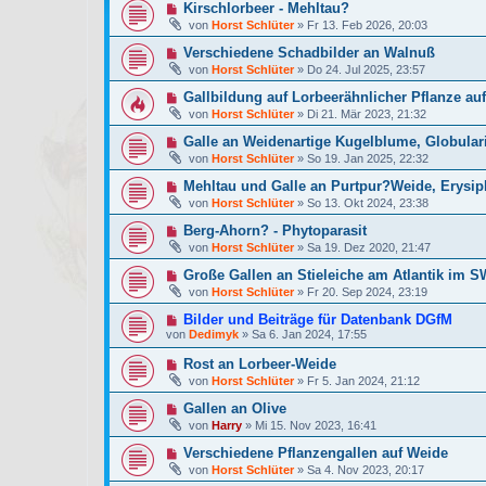
Kirschlorbeer - Mehltau?
von
Horst Schlüter
»
Fr 13. Feb 2026, 20:03
Verschiedene Schadbilder an Walnuß
von
Horst Schlüter
»
Do 24. Jul 2025, 23:57
Gallbildung auf Lorbeerähnlicher Pflanze au
von
Horst Schlüter
»
Di 21. Mär 2023, 21:32
Galle an Weidenartige Kugelblume, Globulari
von
Horst Schlüter
»
So 19. Jan 2025, 22:32
Mehltau und Galle an Purtpur?Weide, Erysi
von
Horst Schlüter
»
So 13. Okt 2024, 23:38
Berg-Ahorn? - Phytoparasit
von
Horst Schlüter
»
Sa 19. Dez 2020, 21:47
Große Gallen an Stieleiche am Atlantik im S
von
Horst Schlüter
»
Fr 20. Sep 2024, 23:19
Bilder und Beiträge für Datenbank DGfM
von
Dedimyk
»
Sa 6. Jan 2024, 17:55
Rost an Lorbeer-Weide
von
Horst Schlüter
»
Fr 5. Jan 2024, 21:12
Gallen an Olive
von
Harry
»
Mi 15. Nov 2023, 16:41
Verschiedene Pflanzengallen auf Weide
von
Horst Schlüter
»
Sa 4. Nov 2023, 20:17