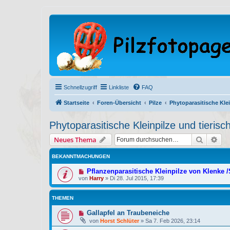
Schnellzugriff
Linkliste
FAQ
Startseite
Foren-Übersicht
Pilze
Phytoparasitische Klei
Phytoparasitische Kleinpilze und tieris
Suche
Erw
Neues Thema
BEKANNTMACHUNGEN
Pflanzenparasitische Kleinpilze von Klenke 
von
Harry
»
Di 28. Jul 2015, 17:39
THEMEN
Gallapfel an Traubeneiche
von
Horst Schlüter
»
Sa 7. Feb 2026, 23:14