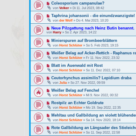
Coleosporium campanulae?
von
Volker
»
Di 11. Jul 2023, 08:42
Taphrina johansonii - die einundzwanzigste!
von
der Wolf
»
Do 4. Mai 2023, 10:20
Neue Pilzgattung nach Heinz Butin benannt.
von
Harry
»
So 2. Apr 2023, 14:22
Minierspuren auf Brombeerblättern
von
Horst Schlüter
»
So 5. Feb 2023, 19:15
Weißer Belag auf Acker-Rettich - Raphanus 
von
Horst Schlüter
»
Fr 11. Nov 2022, 23:32
Blatt im Auenwald mit Rost
von
Horst Schlüter
»
So 11. Dez 2022, 07:10
Ceutorhynchus assimilis? Lepidium draba
von
Julia
»
So 27. Nov 2022, 09:59
Weißer Belag auf Fenchel
von
Horst Schlüter
»
Mi 9. Nov 2022, 00:32
Rostpilz an Echter Goldrute
von
Horst Schlüter
»
Mo 19. Sep 2022, 22:35
Mehltau und Gallbildung an violett blühend
von
Horst Schlüter
»
Sa 14. Nov 2020, 18:14
Rote Gallbildung an Längsader des Stieleich
von
Horst Schlüter
»
So 11. Sep 2022, 22:58