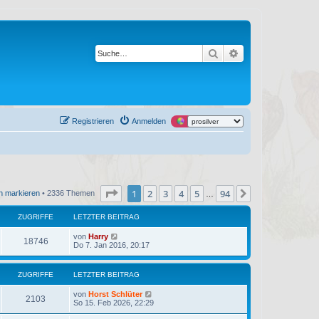
Suche
Erweiterte Suche
Registrieren
Anmelden
Seite
1
von
94
1
2
3
4
5
94
Nächste
n markieren
• 2336 Themen
…
ZUGRIFFE
LETZTER BEITRAG
L
von
Harry
Z
18746
e
Do 7. Jan 2016, 20:17
t
u
z
t
ZUGRIFFE
LETZTER BEITRAG
g
e
r
L
von
Horst Schlüter
r
B
Z
2103
e
So 15. Feb 2026, 22:29
e
t
i
i
u