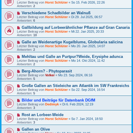
Letzter Beitrag von
Horst Schlüter
«
So 15. Feb 2026, 22:26
Antworten:
2
Verschiedene Schadbilder an Walnuß
Letzter Beitrag von
Horst Schlüter
«
Di 29. Jul 2025, 06:57
Antworten:
6
Gallbildung auf Lorbeerähnlicher Pflanze auf Gran Canaria
Letzter Beitrag von
Horst Schlüter
«
Mi 22. Jan 2025, 20:33
Antworten:
10
Galle an Weidenartige Kugelblume, Globularia salicina
Letzter Beitrag von
Horst Schlüter
«
Mo 20. Jan 2025, 14:07
Antworten:
2
Mehltau und Galle an Purtpur?Weide, Erysiphe adunca
Letzter Beitrag von
Horst Schlüter
«
Mo 14. Okt 2024, 11:42
Antworten:
2
Berg-Ahorn? - Phytoparasit
Letzter Beitrag von
Volker
«
Mo 23. Sep 2024, 06:16
Antworten:
5
Große Gallen an Stieleiche am Atlantik im SW Frankreichs
Letzter Beitrag von
Horst Schlüter
«
So 22. Sep 2024, 16:54
Antworten:
5
Bilder und Beiträge für Datenbank DGfM
Letzter Beitrag von
Dedimyk
«
Di 6. Feb 2024, 12:19
Antworten:
3
Rost an Lorbeer-Weide
Letzter Beitrag von
Horst Schlüter
«
So 7. Jan 2024, 18:50
Antworten:
3
Gallen an Olive