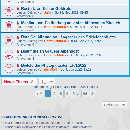
Antworten:
9
Rostpilz an Echter Goldrute
Letzter Beitrag von
Julia
«
So 13. Nov 2022, 09:25
Antworten:
8
Mehltau und Gallbildung an violett blühendem Strauch
Letzter Beitrag von
Horst Schlüter
«
So 25. Sep 2022, 13:15
Antworten:
6
Rote Gallbildung an Längsader des Stieleichenblatts
Letzter Beitrag von
Horst Schlüter
«
Di 13. Sep 2022, 20:54
Antworten:
4
Blattmine an Grauem Alpendost
Letzter Beitrag von
Horst Schlüter
«
Sa 10. Sep 2022, 22:03
Antworten:
3
Bielefelder Phytoparasiten 16.4.2022
Letzter Beitrag von
der Wolf
«
Do 9. Jun 2022, 15:19
Antworten:
6
Neues Thema
Themen als gelesen markieren
• 2336 Themen
Seite
1
von
94
1
2
3
4
5
94
Nächste
…
Gehe zu
BERECHTIGUNGEN IN DIESEM FORUM
Du darfst
keine
neuen Themen in diesem Forum erstellen.
Du darfst
keine
Antworten zu Themen in diesem Forum erstellen.