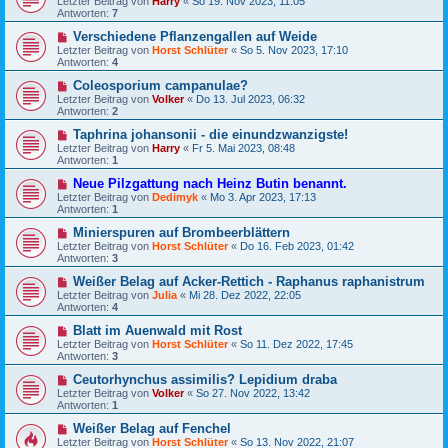
Letzter Beitrag von
Harry
«
So 19. Nov 2023, 11:05
Antworten:
7
Verschiedene Pflanzengallen auf Weide
Letzter Beitrag von
Horst Schlüter
«
So 5. Nov 2023, 17:10
Antworten:
4
Coleosporium campanulae?
Letzter Beitrag von
Volker
«
Do 13. Jul 2023, 06:32
Antworten:
2
Taphrina johansonii - die einundzwanzigste!
Letzter Beitrag von
Harry
«
Fr 5. Mai 2023, 08:48
Antworten:
1
Neue Pilzgattung nach Heinz Butin benannt.
Letzter Beitrag von
Dedimyk
«
Mo 3. Apr 2023, 17:13
Antworten:
1
Minierspuren auf Brombeerblättern
Letzter Beitrag von
Horst Schlüter
«
Do 16. Feb 2023, 01:42
Antworten:
3
Weißer Belag auf Acker-Rettich - Raphanus raphanistrum
Letzter Beitrag von
Julia
«
Mi 28. Dez 2022, 22:05
Antworten:
4
Blatt im Auenwald mit Rost
Letzter Beitrag von
Horst Schlüter
«
So 11. Dez 2022, 17:45
Antworten:
3
Ceutorhynchus assimilis? Lepidium draba
Letzter Beitrag von
Volker
«
So 27. Nov 2022, 13:42
Antworten:
1
Weißer Belag auf Fenchel
Letzter Beitrag von
Horst Schlüter
«
So 13. Nov 2022, 21:07