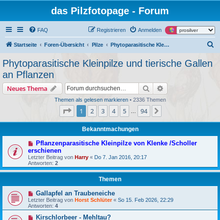
das Pilzfotopage - Forum
FAQ
Registrieren
Anmelden
S
Startseite
Foren-Übersicht
Pilze
Phytoparasitische Kleinpilze und tierische Gallen an Pflanzen
u
Phytoparasitische Kleinpilze und tierische Gallen
c
an Pflanzen
h
Suche
Erweiterte Suche
Neues Thema
e
Themen als gelesen markieren
• 2336 Themen
Seite
1
von
94
1
2
3
4
5
94
Nächste
…
Bekanntmachungen
Pflanzenparasitische Kleinpilze von Klenke /Scholler
erschienen
Letzter Beitrag von
Harry
«
Do 7. Jan 2016, 20:17
Antworten:
2
Themen
Gallapfel an Traubeneiche
Letzter Beitrag von
Horst Schlüter
«
So 15. Feb 2026, 22:29
Antworten:
4
Kirschlorbeer - Mehltau?