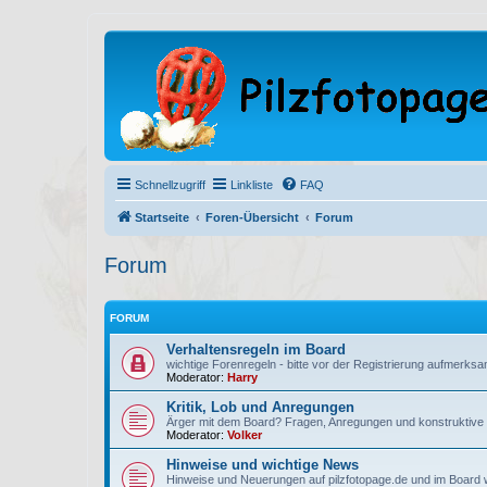
Schnellzugriff
Linkliste
FAQ
Startseite
Foren-Übersicht
Forum
Forum
FORUM
Verhaltensregeln im Board
wichtige Forenregeln - bitte vor der Registrierung aufmerksa
Moderator:
Harry
Kritik, Lob und Anregungen
Ärger mit dem Board? Fragen, Anregungen und konstruktive Kr
Moderator:
Volker
Hinweise und wichtige News
Hinweise und Neuerungen auf pilzfotopage.de und im Board we