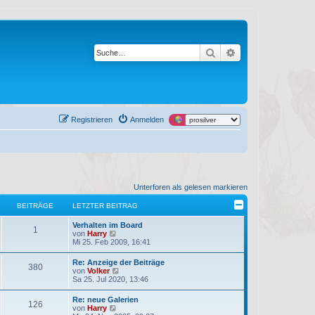
Suche
Erweiterte Suche
Registrieren
Anmelden
Unterforen als gelesen markieren
BEITRÄGE
LETZTER BEITRAG
L
Verhalten im Board
B
1
e
N
von
Harry
t
e
Mi 25. Feb 2009, 16:41
e
z
u
t
e
L
Re: Anzeige der Beiträge
i
B
380
e
s
e
N
von
Volker
r
t
t
e
Sa 25. Jul 2020, 13:46
t
B
e
e
z
u
e
r
t
e
L
Re: neue Galerien
i
B
r
i
B
126
e
s
e
N
von
Harry
t
e
r
t