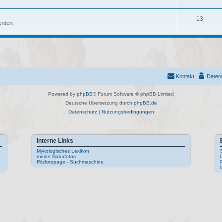
n
m
h
e
e
T
13
erden.
n
m
h
e
e
n
m
e
Kontakt
Daten
n
Powered by
phpBB
® Forum Software © phpBB Limited
Deutsche Übersetzung durch
phpBB.de
Datenschutz
|
Nutzungsbedingungen
Interne Links
Mykologisches Lexikon
meine Naturfotos
Pilzfotopage - Suchmaschine