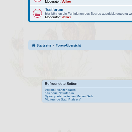
Moderator:
Volker
Testforum
hier können die Funktionen des Boards ausgiebig getestet w
Moderator:
Volker
Startseite
Foren-Übersicht
Befreundete Seiten
Volkers Pflanzengallen
das neue Naturforum
Myxomycetenseite von Marion Geib
Pilzfreunde Saar-Pfalz e.V.