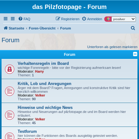
das Pilzfotopage - Forum
FAQ
Registrieren
Anmelden
S
Startseite
Foren-Übersicht
Forum
u
Forum
c
Unterforen als gelesen markieren
h
Forum
e
Verhaltensregeln im Board
wichtige Forenregeln - bitte vor der Registrierung aufmerksam lesen!
Moderator:
Harry
Themen:
1
Kritik, Lob und Anregungen
Ärger mit dem Board? Fragen, Anregungen und konstruktive Kritik sind hier
herzlich willkommen
Moderator:
Volker
Themen:
90
Hinweise und wichtige News
Hinweise und Neuerungen auf pilzfotopage.de und im Board werden hier
erläutert.
Moderator:
Volker
Themen:
45
Testforum
hier können die Funktionen des Boards ausgiebig getestet werden.