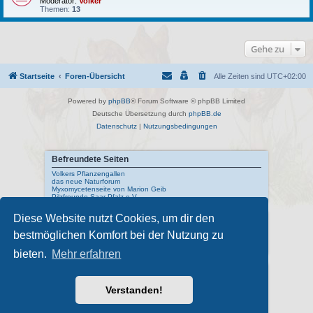
Moderator:
Volker
Themen:
13
Gehe zu
Startseite
Foren-Übersicht
Alle Zeiten sind
UTC+02:00
Powered by
phpBB
® Forum Software © phpBB Limited
Deutsche Übersetzung durch
phpBB.de
Datenschutz
|
Nutzungsbedingungen
Befreundete Seiten
Volkers Pflanzengallen
das neue Naturforum
Myxomycetenseite von Marion Geib
Pilzfreunde Saar-Pfalz e.V.
Diese Website nutzt Cookies, um dir den
Interne Links
bestmöglichen Komfort bei der Nutzung zu
Mykologisches Lexikon
meine Naturfotos
Pilzfotopage - Suchmaschine
bieten.
Mehr erfahren
Externe Links
Schwarzwälder Pilzlehrschau
Verstanden!
Deutsche Gesellschaft für Mykologie
Pilzkundliches Museum Bad Laasphe
Index Fungorum