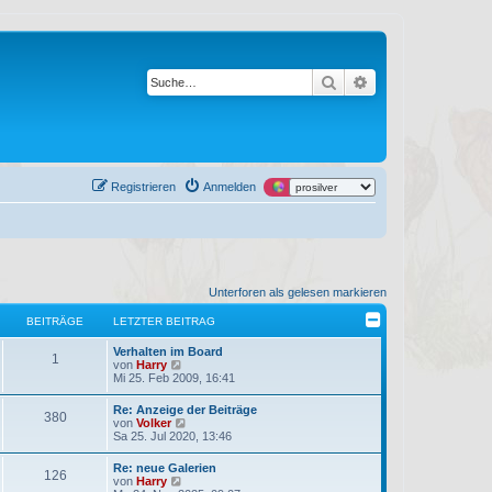
Suche
Erweiterte Suche
Registrieren
Anmelden
Unterforen als gelesen markieren
BEITRÄGE
LETZTER BEITRAG
L
Verhalten im Board
B
1
e
N
von
Harry
t
e
Mi 25. Feb 2009, 16:41
e
z
u
t
e
L
Re: Anzeige der Beiträge
i
B
380
e
s
e
N
von
Volker
r
t
t
e
Sa 25. Jul 2020, 13:46
t
B
e
e
z
u
e
r
t
e
L
Re: neue Galerien
i
B
r
i
B
126
e
s
e
N
von
Harry
t
e
r
t