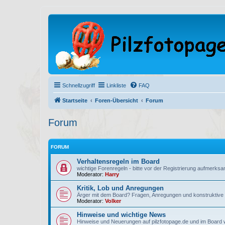
Schnellzugriff
Linkliste
FAQ
Startseite
Foren-Übersicht
Forum
Forum
FORUM
Verhaltensregeln im Board
wichtige Forenregeln - bitte vor der Registrierung aufmerksa
Moderator:
Harry
Kritik, Lob und Anregungen
Ärger mit dem Board? Fragen, Anregungen und konstruktive Kr
Moderator:
Volker
Hinweise und wichtige News
Hinweise und Neuerungen auf pilzfotopage.de und im Board we