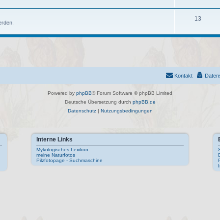
n
m
h
e
e
T
13
erden.
n
m
h
e
e
n
m
e
Kontakt
Daten
n
Powered by
phpBB
® Forum Software © phpBB Limited
Deutsche Übersetzung durch
phpBB.de
Datenschutz
|
Nutzungsbedingungen
Interne Links
Mykologisches Lexikon
meine Naturfotos
Pilzfotopage - Suchmaschine