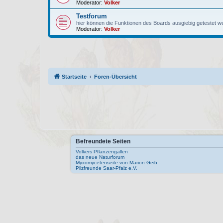
Moderator:
Volker
Testforum
hier können die Funktionen des Boards ausgiebig getestet w
Moderator:
Volker
Startseite
Foren-Übersicht
Befreundete Seiten
Volkers Pflanzengallen
das neue Naturforum
Myxomycetenseite von Marion Geib
Pilzfreunde Saar-Pfalz e.V.