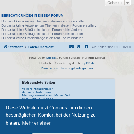
Gehe zu
BERECHTIGUNGEN IN DIESEM FORUM
Du darfst
keine
neuen Themen in diesem Forum erstellen.
Du darfst
keine
Antworten zu Themen in diesem Forum erstellen.
Du darfst deine Beiträge in diesem Forum
nicht
ändern.
Du darfst deine Beiträge in diesem Forum
nicht
löschen.
Du darfst
keine
Dateianhänge in diesem Forum erstellen.
Startseite
Foren-Übersicht
Alle Zeiten sind
UTC+02:00
Powered by
phpBB
® Forum Software © phpBB Limited
Deutsche Übersetzung durch
phpBB.de
Datenschutz
|
Nutzungsbedingungen
Befreundete Seiten
Volkers Pflanzengallen
das neue Naturforum
Myxomycetenseite von Marion Geib
Pilzfreunde Saar-Pfalz e.V.
Diese Website nutzt Cookies, um dir den
Interne Links
bestmöglichen Komfort bei der Nutzung zu
Mykologisches Lexikon
meine Naturfotos
Pilzfotopage - Suchmaschine
bieten.
Mehr erfahren
Externe Links