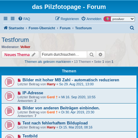
das Pilzfotopage - Forum
FAQ
Registrieren
Anmelden
S
Startseite
Foren-Übersicht
Forum
Testforum
u
Testforum
c
Moderator:
Volker
h
Suche
Erweiterte Suche
Neues Thema
e
Themen als gelesen markieren
• 13 Themen • Seite
1
von
1
Themen
Bilder mit hoher MB Zahl - automatisch reduzieren
Letzter Beitrag von
Harry
«
So 29. Aug 2021, 13:00
IP-Adresse
Letzter Beitrag von
Gerd †
«
Mi 16. Sep 2020, 10:55
Antworten:
2
Bilder von anderen Beiträgen einbinden.
Letzter Beitrag von
Gerd †
«
Di 30. Apr 2019, 23:30
Antworten:
7
Test nach fehlerhaftem Bildupload
Letzter Beitrag von
Harry
«
Di 15. Mai 2018, 08:16
Testbild