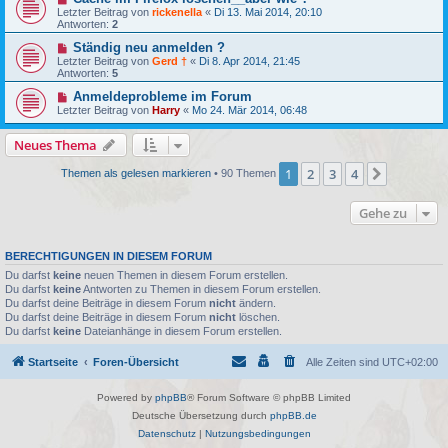
Letzter Beitrag von
rickenella
«
Di 13. Mai 2014, 20:10
Antworten:
2
Ständig neu anmelden ?
Letzter Beitrag von
Gerd †
«
Di 8. Apr 2014, 21:45
Antworten:
5
Anmeldeprobleme im Forum
Letzter Beitrag von
Harry
«
Mo 24. Mär 2014, 06:48
Neues Thema
1
2
3
4
Nächste
Themen als gelesen markieren
• 90 Themen
Gehe zu
BERECHTIGUNGEN IN DIESEM FORUM
Du darfst
keine
neuen Themen in diesem Forum erstellen.
Du darfst
keine
Antworten zu Themen in diesem Forum erstellen.
Du darfst deine Beiträge in diesem Forum
nicht
ändern.
Du darfst deine Beiträge in diesem Forum
nicht
löschen.
Du darfst
keine
Dateianhänge in diesem Forum erstellen.
Startseite
Foren-Übersicht
Alle Zeiten sind
UTC+02:00
Powered by
phpBB
® Forum Software © phpBB Limited
Deutsche Übersetzung durch
phpBB.de
Datenschutz
|
Nutzungsbedingungen