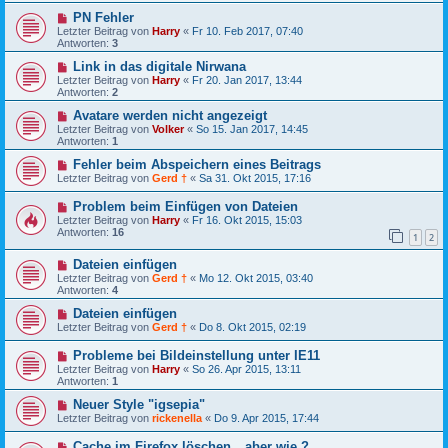
PN Fehler
Letzter Beitrag von
Harry
«
Fr 10. Feb 2017, 07:40
Antworten:
3
Link in das digitale Nirwana
Letzter Beitrag von
Harry
«
Fr 20. Jan 2017, 13:44
Antworten:
2
Avatare werden nicht angezeigt
Letzter Beitrag von
Volker
«
So 15. Jan 2017, 14:45
Antworten:
1
Fehler beim Abspeichern eines Beitrags
Letzter Beitrag von
Gerd †
«
Sa 31. Okt 2015, 17:16
Problem beim Einfügen von Dateien
Letzter Beitrag von
Harry
«
Fr 16. Okt 2015, 15:03
Antworten:
16
1
2
Dateien einfügen
Letzter Beitrag von
Gerd †
«
Mo 12. Okt 2015, 03:40
Antworten:
4
Dateien einfügen
Letzter Beitrag von
Gerd †
«
Do 8. Okt 2015, 02:19
Probleme bei Bildeinstellung unter IE11
Letzter Beitrag von
Harry
«
So 26. Apr 2015, 13:11
Antworten:
1
Neuer Style "igsepia"
Letzter Beitrag von
rickenella
«
Do 9. Apr 2015, 17:44
Cache im Firefox löschen__aber wie ?