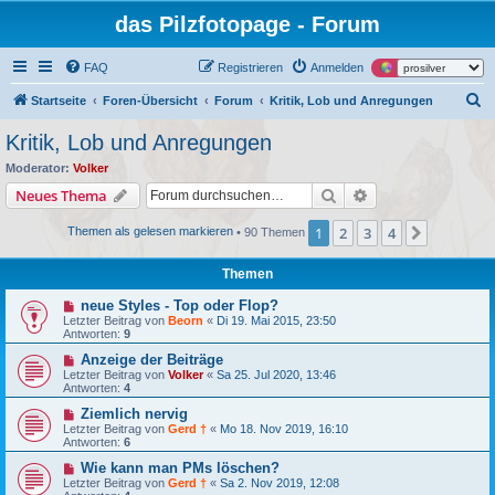
das Pilzfotopage - Forum
FAQ
Registrieren
Anmelden
S
Startseite
Foren-Übersicht
Forum
Kritik, Lob und Anregungen
u
Kritik, Lob und Anregungen
c
Moderator:
Volker
h
Suche
Erweiterte Suche
Neues Thema
e
1
2
3
4
Nächste
Themen als gelesen markieren
• 90 Themen
Themen
neue Styles - Top oder Flop?
Letzter Beitrag von
Beorn
«
Di 19. Mai 2015, 23:50
Antworten:
9
Anzeige der Beiträge
Letzter Beitrag von
Volker
«
Sa 25. Jul 2020, 13:46
Antworten:
4
Ziemlich nervig
Letzter Beitrag von
Gerd †
«
Mo 18. Nov 2019, 16:10
Antworten:
6
Wie kann man PMs löschen?
Letzter Beitrag von
Gerd †
«
Sa 2. Nov 2019, 12:08