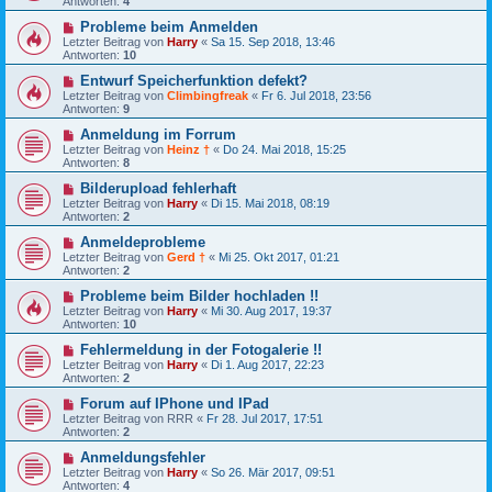
Antworten:
4
Probleme beim Anmelden
Letzter Beitrag von
Harry
«
Sa 15. Sep 2018, 13:46
Antworten:
10
Entwurf Speicherfunktion defekt?
Letzter Beitrag von
Climbingfreak
«
Fr 6. Jul 2018, 23:56
Antworten:
9
Anmeldung im Forrum
Letzter Beitrag von
Heinz †
«
Do 24. Mai 2018, 15:25
Antworten:
8
Bilderupload fehlerhaft
Letzter Beitrag von
Harry
«
Di 15. Mai 2018, 08:19
Antworten:
2
Anmeldeprobleme
Letzter Beitrag von
Gerd †
«
Mi 25. Okt 2017, 01:21
Antworten:
2
Probleme beim Bilder hochladen !!
Letzter Beitrag von
Harry
«
Mi 30. Aug 2017, 19:37
Antworten:
10
Fehlermeldung in der Fotogalerie !!
Letzter Beitrag von
Harry
«
Di 1. Aug 2017, 22:23
Antworten:
2
Forum auf IPhone und IPad
Letzter Beitrag von
RRR
«
Fr 28. Jul 2017, 17:51
Antworten:
2
Anmeldungsfehler
Letzter Beitrag von
Harry
«
So 26. Mär 2017, 09:51
Antworten:
4