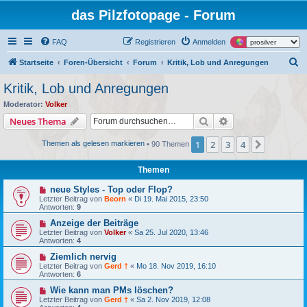
das Pilzfotopage - Forum
FAQ
Registrieren
Anmelden
S
Startseite
Foren-Übersicht
Forum
Kritik, Lob und Anregungen
u
Kritik, Lob und Anregungen
c
Moderator:
Volker
h
Suche
Erweiterte Suche
Neues Thema
e
1
2
3
4
Nächste
Themen als gelesen markieren
• 90 Themen
Themen
neue Styles - Top oder Flop?
Letzter Beitrag von
Beorn
«
Di 19. Mai 2015, 23:50
Antworten:
9
Anzeige der Beiträge
Letzter Beitrag von
Volker
«
Sa 25. Jul 2020, 13:46
Antworten:
4
Ziemlich nervig
Letzter Beitrag von
Gerd †
«
Mo 18. Nov 2019, 16:10
Antworten:
6
Wie kann man PMs löschen?
Letzter Beitrag von
Gerd †
«
Sa 2. Nov 2019, 12:08