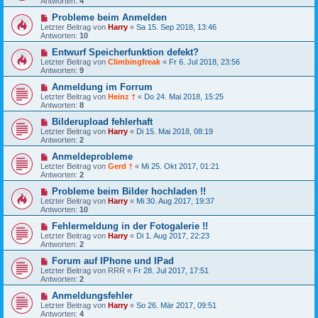
Antworten:
4
Probleme beim Anmelden
Letzter Beitrag von
Harry
«
Sa 15. Sep 2018, 13:46
Antworten:
10
Entwurf Speicherfunktion defekt?
Letzter Beitrag von
Climbingfreak
«
Fr 6. Jul 2018, 23:56
Antworten:
9
Anmeldung im Forrum
Letzter Beitrag von
Heinz †
«
Do 24. Mai 2018, 15:25
Antworten:
8
Bilderupload fehlerhaft
Letzter Beitrag von
Harry
«
Di 15. Mai 2018, 08:19
Antworten:
2
Anmeldeprobleme
Letzter Beitrag von
Gerd †
«
Mi 25. Okt 2017, 01:21
Antworten:
2
Probleme beim Bilder hochladen !!
Letzter Beitrag von
Harry
«
Mi 30. Aug 2017, 19:37
Antworten:
10
Fehlermeldung in der Fotogalerie !!
Letzter Beitrag von
Harry
«
Di 1. Aug 2017, 22:23
Antworten:
2
Forum auf IPhone und IPad
Letzter Beitrag von
RRR
«
Fr 28. Jul 2017, 17:51
Antworten:
2
Anmeldungsfehler
Letzter Beitrag von
Harry
«
So 26. Mär 2017, 09:51
Antworten:
4