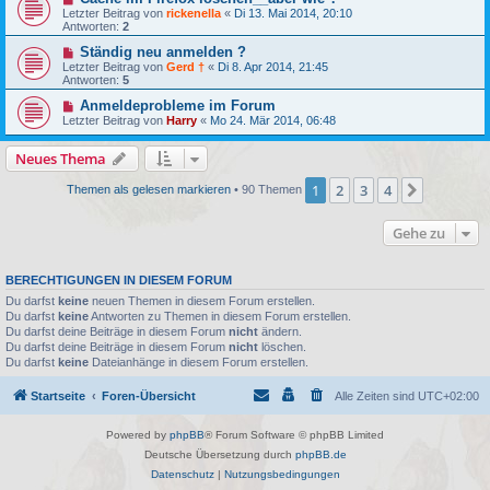
Letzter Beitrag von
rickenella
«
Di 13. Mai 2014, 20:10
Antworten:
2
Ständig neu anmelden ?
Letzter Beitrag von
Gerd †
«
Di 8. Apr 2014, 21:45
Antworten:
5
Anmeldeprobleme im Forum
Letzter Beitrag von
Harry
«
Mo 24. Mär 2014, 06:48
Neues Thema
1
2
3
4
Nächste
Themen als gelesen markieren
• 90 Themen
Gehe zu
BERECHTIGUNGEN IN DIESEM FORUM
Du darfst
keine
neuen Themen in diesem Forum erstellen.
Du darfst
keine
Antworten zu Themen in diesem Forum erstellen.
Du darfst deine Beiträge in diesem Forum
nicht
ändern.
Du darfst deine Beiträge in diesem Forum
nicht
löschen.
Du darfst
keine
Dateianhänge in diesem Forum erstellen.
Startseite
Foren-Übersicht
Alle Zeiten sind
UTC+02:00
Powered by
phpBB
® Forum Software © phpBB Limited
Deutsche Übersetzung durch
phpBB.de
Datenschutz
|
Nutzungsbedingungen