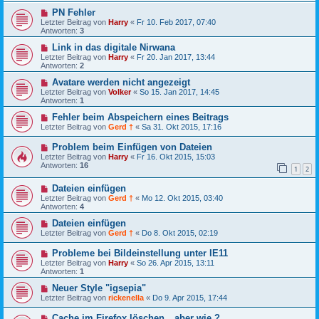
PN Fehler
Letzter Beitrag von
Harry
«
Fr 10. Feb 2017, 07:40
Antworten:
3
Link in das digitale Nirwana
Letzter Beitrag von
Harry
«
Fr 20. Jan 2017, 13:44
Antworten:
2
Avatare werden nicht angezeigt
Letzter Beitrag von
Volker
«
So 15. Jan 2017, 14:45
Antworten:
1
Fehler beim Abspeichern eines Beitrags
Letzter Beitrag von
Gerd †
«
Sa 31. Okt 2015, 17:16
Problem beim Einfügen von Dateien
Letzter Beitrag von
Harry
«
Fr 16. Okt 2015, 15:03
Antworten:
16
1
2
Dateien einfügen
Letzter Beitrag von
Gerd †
«
Mo 12. Okt 2015, 03:40
Antworten:
4
Dateien einfügen
Letzter Beitrag von
Gerd †
«
Do 8. Okt 2015, 02:19
Probleme bei Bildeinstellung unter IE11
Letzter Beitrag von
Harry
«
So 26. Apr 2015, 13:11
Antworten:
1
Neuer Style "igsepia"
Letzter Beitrag von
rickenella
«
Do 9. Apr 2015, 17:44
Cache im Firefox löschen__aber wie ?