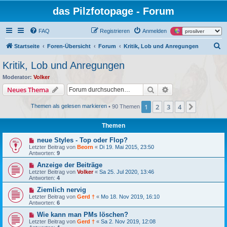
das Pilzfotopage - Forum
FAQ
Registrieren
Anmelden
S
Startseite
Foren-Übersicht
Forum
Kritik, Lob und Anregungen
u
Kritik, Lob und Anregungen
c
Moderator:
Volker
h
Suche
Erweiterte Suche
Neues Thema
e
1
2
3
4
Nächste
Themen als gelesen markieren
• 90 Themen
Themen
neue Styles - Top oder Flop?
Letzter Beitrag von
Beorn
«
Di 19. Mai 2015, 23:50
Antworten:
9
Anzeige der Beiträge
Letzter Beitrag von
Volker
«
Sa 25. Jul 2020, 13:46
Antworten:
4
Ziemlich nervig
Letzter Beitrag von
Gerd †
«
Mo 18. Nov 2019, 16:10
Antworten:
6
Wie kann man PMs löschen?
Letzter Beitrag von
Gerd †
«
Sa 2. Nov 2019, 12:08