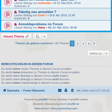
Letzter Beitrag von
rickenella
«
Di 13. Mai 2014, 20:10
Antworten:
2
Ständig neu anmelden ?
Letzter Beitrag von
Gerd †
«
Di 8. Apr 2014, 21:45
Antworten:
5
Anmeldeprobleme im Forum
Letzter Beitrag von
Harry
«
Mo 24. Mär 2014, 06:48
Neues Thema
1
2
3
4
Nächste
Themen als gelesen markieren
• 90 Themen
Gehe zu
BERECHTIGUNGEN IN DIESEM FORUM
Du darfst
keine
neuen Themen in diesem Forum erstellen.
Du darfst
keine
Antworten zu Themen in diesem Forum erstellen.
Du darfst deine Beiträge in diesem Forum
nicht
ändern.
Du darfst deine Beiträge in diesem Forum
nicht
löschen.
Du darfst
keine
Dateianhänge in diesem Forum erstellen.
Startseite
Foren-Übersicht
Alle Zeiten sind
UTC+02:00
Powered by
phpBB
® Forum Software © phpBB Limited
Deutsche Übersetzung durch
phpBB.de
Datenschutz
|
Nutzungsbedingungen