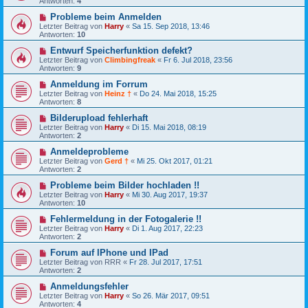
Antworten:
4
Probleme beim Anmelden
Letzter Beitrag von
Harry
«
Sa 15. Sep 2018, 13:46
Antworten:
10
Entwurf Speicherfunktion defekt?
Letzter Beitrag von
Climbingfreak
«
Fr 6. Jul 2018, 23:56
Antworten:
9
Anmeldung im Forrum
Letzter Beitrag von
Heinz †
«
Do 24. Mai 2018, 15:25
Antworten:
8
Bilderupload fehlerhaft
Letzter Beitrag von
Harry
«
Di 15. Mai 2018, 08:19
Antworten:
2
Anmeldeprobleme
Letzter Beitrag von
Gerd †
«
Mi 25. Okt 2017, 01:21
Antworten:
2
Probleme beim Bilder hochladen !!
Letzter Beitrag von
Harry
«
Mi 30. Aug 2017, 19:37
Antworten:
10
Fehlermeldung in der Fotogalerie !!
Letzter Beitrag von
Harry
«
Di 1. Aug 2017, 22:23
Antworten:
2
Forum auf IPhone und IPad
Letzter Beitrag von
RRR
«
Fr 28. Jul 2017, 17:51
Antworten:
2
Anmeldungsfehler
Letzter Beitrag von
Harry
«
So 26. Mär 2017, 09:51
Antworten:
4