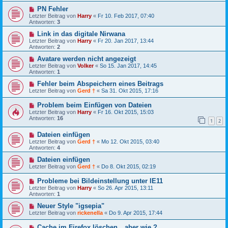
PN Fehler
Letzter Beitrag von
Harry
«
Fr 10. Feb 2017, 07:40
Antworten:
3
Link in das digitale Nirwana
Letzter Beitrag von
Harry
«
Fr 20. Jan 2017, 13:44
Antworten:
2
Avatare werden nicht angezeigt
Letzter Beitrag von
Volker
«
So 15. Jan 2017, 14:45
Antworten:
1
Fehler beim Abspeichern eines Beitrags
Letzter Beitrag von
Gerd †
«
Sa 31. Okt 2015, 17:16
Problem beim Einfügen von Dateien
Letzter Beitrag von
Harry
«
Fr 16. Okt 2015, 15:03
Antworten:
16
1
2
Dateien einfügen
Letzter Beitrag von
Gerd †
«
Mo 12. Okt 2015, 03:40
Antworten:
4
Dateien einfügen
Letzter Beitrag von
Gerd †
«
Do 8. Okt 2015, 02:19
Probleme bei Bildeinstellung unter IE11
Letzter Beitrag von
Harry
«
So 26. Apr 2015, 13:11
Antworten:
1
Neuer Style "igsepia"
Letzter Beitrag von
rickenella
«
Do 9. Apr 2015, 17:44
Cache im Firefox löschen__aber wie ?