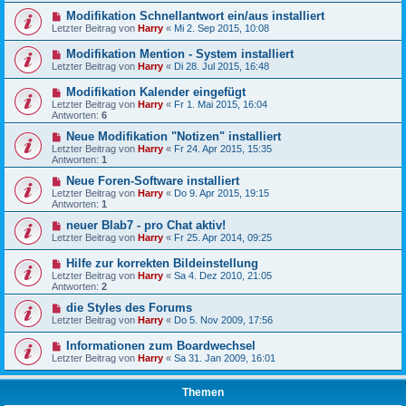
Modifikation Schnellantwort ein/aus installiert
Letzter Beitrag von
Harry
«
Mi 2. Sep 2015, 10:08
Modifikation Mention - System installiert
Letzter Beitrag von
Harry
«
Di 28. Jul 2015, 16:48
Modifikation Kalender eingefügt
Letzter Beitrag von
Harry
«
Fr 1. Mai 2015, 16:04
Antworten:
6
Neue Modifikation "Notizen" installiert
Letzter Beitrag von
Harry
«
Fr 24. Apr 2015, 15:35
Antworten:
1
Neue Foren-Software installiert
Letzter Beitrag von
Harry
«
Do 9. Apr 2015, 19:15
Antworten:
1
neuer Blab7 - pro Chat aktiv!
Letzter Beitrag von
Harry
«
Fr 25. Apr 2014, 09:25
Hilfe zur korrekten Bildeinstellung
Letzter Beitrag von
Harry
«
Sa 4. Dez 2010, 21:05
Antworten:
2
die Styles des Forums
Letzter Beitrag von
Harry
«
Do 5. Nov 2009, 17:56
Informationen zum Boardwechsel
Letzter Beitrag von
Harry
«
Sa 31. Jan 2009, 16:01
Themen