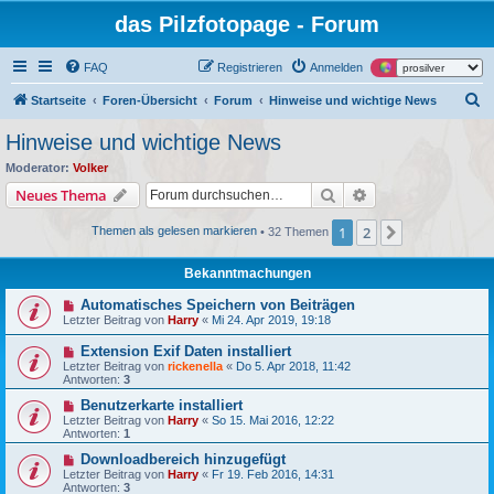
das Pilzfotopage - Forum
FAQ
Registrieren
Anmelden
S
Startseite
Foren-Übersicht
Forum
Hinweise und wichtige News
u
Hinweise und wichtige News
c
Moderator:
Volker
h
Suche
Erweiterte Suche
Neues Thema
e
1
2
Nächste
Themen als gelesen markieren
• 32 Themen
Bekanntmachungen
Automatisches Speichern von Beiträgen
Letzter Beitrag von
Harry
«
Mi 24. Apr 2019, 19:18
Extension Exif Daten installiert
Letzter Beitrag von
rickenella
«
Do 5. Apr 2018, 11:42
Antworten:
3
Benutzerkarte installiert
Letzter Beitrag von
Harry
«
So 15. Mai 2016, 12:22
Antworten:
1
Downloadbereich hinzugefügt
Letzter Beitrag von
Harry
«
Fr 19. Feb 2016, 14:31
Antworten:
3