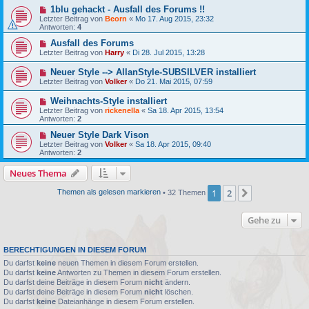
1blu gehackt - Ausfall des Forums !!
Letzter Beitrag von
Beorn
«
Mo 17. Aug 2015, 23:32
Antworten:
4
Ausfall des Forums
Letzter Beitrag von
Harry
«
Di 28. Jul 2015, 13:28
Neuer Style --> AllanStyle-SUBSILVER installiert
Letzter Beitrag von
Volker
«
Do 21. Mai 2015, 07:59
Weihnachts-Style installiert
Letzter Beitrag von
rickenella
«
Sa 18. Apr 2015, 13:54
Antworten:
2
Neuer Style Dark Vison
Letzter Beitrag von
Volker
«
Sa 18. Apr 2015, 09:40
Antworten:
2
Neues Thema
1
2
Nächste
Themen als gelesen markieren
• 32 Themen
Gehe zu
BERECHTIGUNGEN IN DIESEM FORUM
Du darfst
keine
neuen Themen in diesem Forum erstellen.
Du darfst
keine
Antworten zu Themen in diesem Forum erstellen.
Du darfst deine Beiträge in diesem Forum
nicht
ändern.
Du darfst deine Beiträge in diesem Forum
nicht
löschen.
Du darfst
keine
Dateianhänge in diesem Forum erstellen.