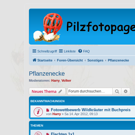
Schnellzugriff
Linkliste
FAQ
Startseite
Foren-Übersicht
Sonstiges
Pflanzenecke
Pflanzenecke
Moderatoren:
Harry
,
Volker
Suche
Erw
Neues Thema
BEKANNTMACHUNGEN
Fotowettbewerb Wildkräuter mit Buchpreis
von
Harry
»
Sa 14. Apr 2012, 09:13
THEMEN
Flechten 1x1