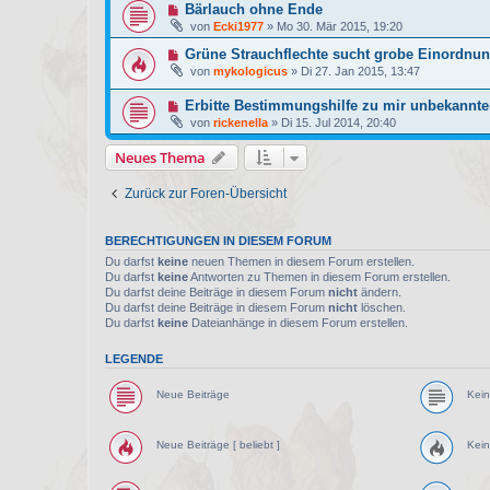
Bärlauch ohne Ende
von
Ecki1977
»
Mo 30. Mär 2015, 19:20
Grüne Strauchflechte sucht grobe Einordnu
von
mykologicus
»
Di 27. Jan 2015, 13:47
Erbitte Bestimmungshilfe zu mir unbekannt
von
rickenella
»
Di 15. Jul 2014, 20:40
Neues Thema
Zurück zur Foren-Übersicht
BERECHTIGUNGEN IN DIESEM FORUM
Du darfst
keine
neuen Themen in diesem Forum erstellen.
Du darfst
keine
Antworten zu Themen in diesem Forum erstellen.
Du darfst deine Beiträge in diesem Forum
nicht
ändern.
Du darfst deine Beiträge in diesem Forum
nicht
löschen.
Du darfst
keine
Dateianhänge in diesem Forum erstellen.
LEGENDE
Neue Beiträge
Kein
Neue Beiträge [ beliebt ]
Kein