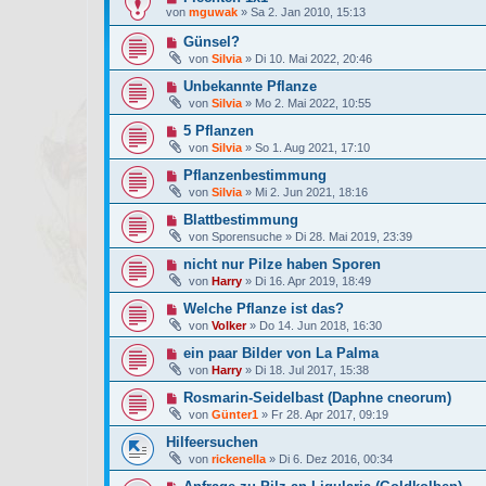
von
mguwak
»
Sa 2. Jan 2010, 15:13
Günsel?
von
Silvia
»
Di 10. Mai 2022, 20:46
Unbekannte Pflanze
von
Silvia
»
Mo 2. Mai 2022, 10:55
5 Pflanzen
von
Silvia
»
So 1. Aug 2021, 17:10
Pflanzenbestimmung
von
Silvia
»
Mi 2. Jun 2021, 18:16
Blattbestimmung
von
Sporensuche
»
Di 28. Mai 2019, 23:39
nicht nur Pilze haben Sporen
von
Harry
»
Di 16. Apr 2019, 18:49
Welche Pflanze ist das?
von
Volker
»
Do 14. Jun 2018, 16:30
ein paar Bilder von La Palma
von
Harry
»
Di 18. Jul 2017, 15:38
Rosmarin-Seidelbast (Daphne cneorum)
von
Günter1
»
Fr 28. Apr 2017, 09:19
Hilfeersuchen
von
rickenella
»
Di 6. Dez 2016, 00:34