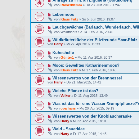
Anfrage zu Pilz an Ligularia (Goldkolben)
von
Rainerklemm
»
Do 23. Jun 2016, 17:47
Lebermoos
von
Klaus Fritz
»
So 5. Jun 2016, 19:07
Lauchgewächse (Bärlauch, Wunderlauch, Wil
von
Waldfried
»
So 14. Feb 2016, 20:46
Wildkräuterküche der Pilzfreunde Saar-Pfalz
von
Harry
»
Mi 27. Apr 2016, 15:33
Kuhschelle
von
Günter1
»
Mo 11. Apr 2016, 20:37
Moos: Gewelltes Katharinenmoos?
von
Klaus Fritz
»
Mi 17. Feb 2016, 19:46
Wissenswertes von der Brennnessel
von
Harry
»
Do 21. Mai 2015, 14:42
Welche Pflanze ist das?
von
Volker
»
Di 11. Aug 2015, 13:49
Was ist das für eine Wasser-/Sumpfpflanze?
von
opa hans
»
Mo 20. Apr 2015, 09:19
Wissenswertes von der Knoblauchsrauke
von
Harry
»
Mi 22. Apr 2015, 18:01
Wald - Sauerklee
von
Harry
»
Fr 17. Apr 2015, 14:45