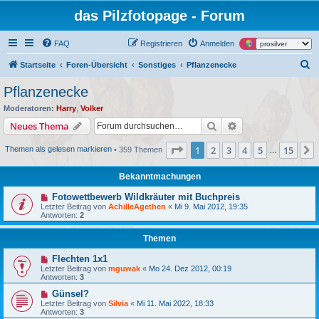
das Pilzfotopage - Forum
FAQ
Registrieren
Anmelden
S
Startseite
Foren-Übersicht
Sonstiges
Pflanzenecke
u
Pflanzenecke
c
Moderatoren:
Harry
,
Volker
h
Suche
Erweiterte Suche
Neues Thema
e
Seite
1
von
15
1
2
3
4
5
15
Themen als gelesen markieren
• 359 Themen
…
Bekanntmachungen
Fotowettbewerb Wildkräuter mit Buchpreis
Letzter Beitrag von
AchilleAgethen
«
Mi 9. Mai 2012, 19:35
Antworten:
2
Themen
Flechten 1x1
Letzter Beitrag von
mguwak
«
Mo 24. Dez 2012, 00:19
Antworten:
3
Günsel?
Letzter Beitrag von
Silvia
«
Mi 11. Mai 2022, 18:33
Antworten:
3