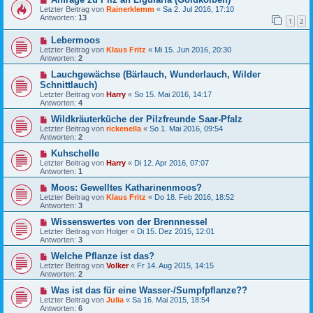
Letzter Beitrag von
Rainerklemm
«
Sa 2. Jul 2016, 17:10
Antworten:
13
1
2
Lebermoos
Letzter Beitrag von
Klaus Fritz
«
Mi 15. Jun 2016, 20:30
Antworten:
2
Lauchgewächse (Bärlauch, Wunderlauch, Wilder
Schnittlauch)
Letzter Beitrag von
Harry
«
So 15. Mai 2016, 14:17
Antworten:
4
Wildkräuterküche der Pilzfreunde Saar-Pfalz
Letzter Beitrag von
rickenella
«
So 1. Mai 2016, 09:54
Antworten:
2
Kuhschelle
Letzter Beitrag von
Harry
«
Di 12. Apr 2016, 07:07
Antworten:
1
Moos: Gewelltes Katharinenmoos?
Letzter Beitrag von
Klaus Fritz
«
Do 18. Feb 2016, 18:52
Antworten:
3
Wissenswertes von der Brennnessel
Letzter Beitrag von
Holger
«
Di 15. Dez 2015, 12:01
Antworten:
3
Welche Pflanze ist das?
Letzter Beitrag von
Volker
«
Fr 14. Aug 2015, 14:15
Antworten:
2
Was ist das für eine Wasser-/Sumpfpflanze??
Letzter Beitrag von
Julia
«
Sa 16. Mai 2015, 18:54
Antworten:
6