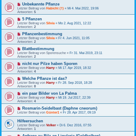
Unbekannte Pflanze
Letzter Beitrag von
Habicht (†)
«
Mi 4. Mai 2022, 19:06
Antworten:
5
5 Pflanzen
Letzter Beitrag von
Silvia
«
Mo 2. Aug 2021, 12:22
Antworten:
2
Pflanzenbestimmung
Letzter Beitrag von
Silvia
«
Fr 4. Jun 2021, 11:05
Antworten:
2
Blattbestimmung
Letzter Beitrag von
Sporensuche
«
Fr 31. Mai 2019, 23:11
Antworten:
2
nicht nur Pilze haben Sporen
Letzter Beitrag von
Harry
«
Mi 17. Apr 2019, 18:32
Antworten:
4
Welche Pflanze ist das?
Letzter Beitrag von
Harry
«
Fr 28. Sep 2018, 18:28
Antworten:
8
ein paar Bilder von La Palma
Letzter Beitrag von
Harry
«
Mi 19. Jul 2017, 22:39
Antworten:
4
Rosmarin-Seidelbast (Daphne cneorum)
Letzter Beitrag von
Günter1
«
Fr 28. Apr 2017, 09:19
Hilfeersuchen
Letzter Beitrag von
Volker
«
Di 6. Dez 2016, 07:55
Antworten:
1
Anfrage zu Pilz an Ligularia (Goldkolben)