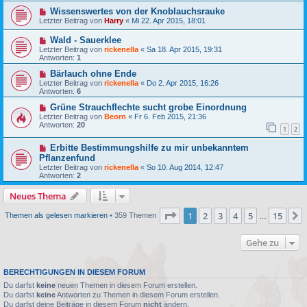
Wissenswertes von der Knoblauchsrauke
Letzter Beitrag von
Harry
«
Mi 22. Apr 2015, 18:01
Wald - Sauerklee
Letzter Beitrag von
rickenella
«
Sa 18. Apr 2015, 19:31
Antworten:
1
Bärlauch ohne Ende
Letzter Beitrag von
rickenella
«
Do 2. Apr 2015, 16:26
Antworten:
6
Grüne Strauchflechte sucht grobe Einordnung
Letzter Beitrag von
Beorn
«
Fr 6. Feb 2015, 21:36
Antworten:
20
1
2
Erbitte Bestimmungshilfe zu mir unbekanntem
Pflanzenfund
Letzter Beitrag von
rickenella
«
So 10. Aug 2014, 12:47
Antworten:
2
Neues Thema
Seite
1
von
15
1
2
3
4
5
15
Themen als gelesen markieren
• 359 Themen
…
Gehe zu
BERECHTIGUNGEN IN DIESEM FORUM
Du darfst
keine
neuen Themen in diesem Forum erstellen.
Du darfst
keine
Antworten zu Themen in diesem Forum erstellen.
Du darfst deine Beiträge in diesem Forum
nicht
ändern.