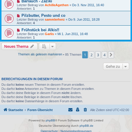
Bärlauch - Zaziki
Letzter Beitrag von
AchilleAgethen
«
Do 3. Nov 2011, 16:40
Antworten:
1
Pilzbutter, Pesto und co
Letzter Beitrag von
sammlerherz
«
Do 9. Jun 2011, 18:28
Antworten:
4
Frühstück bei Alkis!!
Letzter Beitrag von
Garlis
«
Mi 1. Jun 2011, 16:48
Antworten:
1
Neues Thema
1
2
3
4
Nächste
Themen als gelesen markieren
• 85 Themen
Gehe zu
BERECHTIGUNGEN IN DIESEM FORUM
Du darfst
keine
neuen Themen in diesem Forum erstellen.
Du darfst
keine
Antworten zu Themen in diesem Forum erstellen.
Du darfst deine Beiträge in diesem Forum
nicht
ändern.
Du darfst deine Beiträge in diesem Forum
nicht
löschen.
Du darfst
keine
Dateianhänge in diesem Forum erstellen.
Startseite
Foren-Übersicht
Alle Zeiten sind
UTC+02:00
Powered by
phpBB
® Forum Software © phpBB Limited
Deutsche Übersetzung durch
phpBB.de
Datenschutz
|
Nutzungsbedingungen