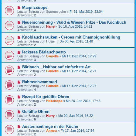
Antworten:
5
Maipilzsuppe
Letzter Beitrag von
Sporensuche
«
Fr 31. Mai 2019, 23:04
Antworten:
2
Neuerscheinung - Wald & Wiesen Pilze - Das Kochbuch
Letzter Beitrag von
Harry
«
So 16. Aug 2015, 14:21
Antworten:
4
Knoblauchsrauken - Crepes mit Champignonfüllung
Letzter Beitrag von
Holger
«
Do 30. Apr 2015, 11:40
Antworten:
2
leckeres Bärlauchpesto
Letzter Beitrag von
Lamelle
«
Mi 17. Dez 2014, 12:29
Antworten:
3
Bärlauch__Haltbar auf einfachste Art
Letzter Beitrag von
Lamelle
«
Mi 17. Dez 2014, 12:27
Antworten:
2
Rahmschwammerl
Letzter Beitrag von
Lamelle
«
Mi 17. Dez 2014, 12:27
Antworten:
4
Rezept für gefüllte Ohren
Letzter Beitrag von
Hexenopa
«
Mo 20. Jan 2014, 17:43
Antworten:
2
Gefüllte Ohren
Letzter Beitrag von
Harry
«
Mo 20. Jan 2014, 16:22
Antworten:
6
Austernseitlinge in der Küche
Letzter Beitrag von
Annett
«
Fr 17. Jan 2014, 17:54
Antworten:
2