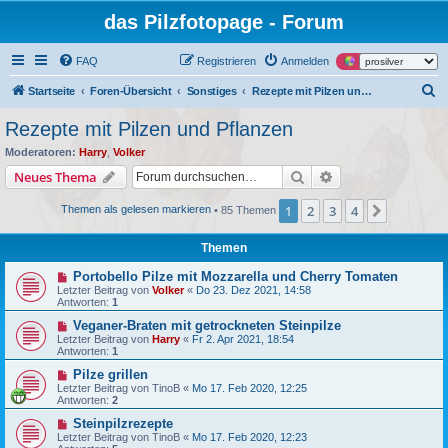
das Pilzfotopage - Forum
FAQ
Registrieren
Anmelden
S
Startseite
Foren-Übersicht
Sonstiges
Rezepte mit Pilzen und Pflanzen
u
Rezepte mit Pilzen und Pflanzen
c
Moderatoren:
Harry
,
Volker
h
Suche
Erweiterte Suche
Neues Thema
e
1
2
3
4
Nächste
Themen als gelesen markieren
• 85 Themen
Themen
Portobello Pilze mit Mozzarella und Cherry Tomaten
Letzter Beitrag von
Volker
«
Do 23. Dez 2021, 14:58
Antworten:
1
Veganer-Braten mit getrockneten Steinpilze
Letzter Beitrag von
Harry
«
Fr 2. Apr 2021, 18:54
Antworten:
1
Pilze grillen
Letzter Beitrag von
TinoB
«
Mo 17. Feb 2020, 12:25
Antworten:
2
Steinpilzrezepte
Letzter Beitrag von
TinoB
«
Mo 17. Feb 2020, 12:23