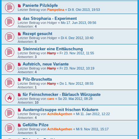
Panierte Pilzköpfe
Letzter Beitrag von
Pampelina
«
Di 8. Okt 2013, 19:53
das Stropharia - Experiment
Letzter Beitrag von
Holger
«
Mo 17. Jun 2013, 09:56
Antworten:
4
Rezept gesucht
Letzter Beitrag von
Holger
«
Di 4. Dez 2012, 10:40
Antworten:
8
Steinreizker eine Enttäuschung
Letzter Beitrag von
Harry
«
Fr 23. Nov 2012, 11:55
Antworten:
3
Aufstrich, neue Variante
Letzter Beitrag von
Harry
«
Fr 23. Nov 2012, 10:19
Antworten:
4
Pilz-Bruschetta
Letzter Beitrag von
Harry
«
Do 1. Nov 2012, 08:55
Antworten:
1
für Feinschmecker - Bärlauch Würzpaste
Letzter Beitrag von
caro
«
So 20. Mai 2012, 08:28
Antworten:
10
Austernpilzsuppe mit frischen Kräutern
Letzter Beitrag von
AchilleAgethen
«
Mi 11. Jan 2012, 12:22
Antworten:
4
Gefüllte Pilze
Letzter Beitrag von
AchilleAgethen
«
Mi 9. Nov 2011, 15:17
Antworten:
5