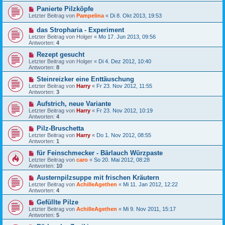
Panierte Pilzköpfe
Letzter Beitrag von
Pampelina
«
Di 8. Okt 2013, 19:53
das Stropharia - Experiment
Letzter Beitrag von
Holger
«
Mo 17. Jun 2013, 09:56
Antworten:
4
Rezept gesucht
Letzter Beitrag von
Holger
«
Di 4. Dez 2012, 10:40
Antworten:
8
Steinreizker eine Enttäuschung
Letzter Beitrag von
Harry
«
Fr 23. Nov 2012, 11:55
Antworten:
3
Aufstrich, neue Variante
Letzter Beitrag von
Harry
«
Fr 23. Nov 2012, 10:19
Antworten:
4
Pilz-Bruschetta
Letzter Beitrag von
Harry
«
Do 1. Nov 2012, 08:55
Antworten:
1
für Feinschmecker - Bärlauch Würzpaste
Letzter Beitrag von
caro
«
So 20. Mai 2012, 08:28
Antworten:
10
Austernpilzsuppe mit frischen Kräutern
Letzter Beitrag von
AchilleAgethen
«
Mi 11. Jan 2012, 12:22
Antworten:
4
Gefüllte Pilze
Letzter Beitrag von
AchilleAgethen
«
Mi 9. Nov 2011, 15:17
Antworten:
5