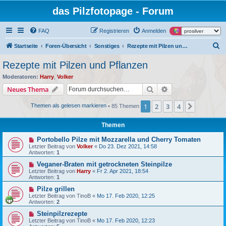
das Pilzfotopage - Forum
FAQ
Registrieren
Anmelden
S
Startseite
Foren-Übersicht
Sonstiges
Rezepte mit Pilzen und Pflanzen
u
Rezepte mit Pilzen und Pflanzen
c
Moderatoren:
Harry
,
Volker
h
Suche
Erweiterte Suche
Neues Thema
e
1
2
3
4
Nächste
Themen als gelesen markieren
• 85 Themen
Themen
Portobello Pilze mit Mozzarella und Cherry Tomaten
Letzter Beitrag von
Volker
«
Do 23. Dez 2021, 14:58
Antworten:
1
Veganer-Braten mit getrockneten Steinpilze
Letzter Beitrag von
Harry
«
Fr 2. Apr 2021, 18:54
Antworten:
1
Pilze grillen
Letzter Beitrag von
TinoB
«
Mo 17. Feb 2020, 12:25
Antworten:
2
Steinpilzrezepte
Letzter Beitrag von
TinoB
«
Mo 17. Feb 2020, 12:23