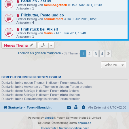
Bärlauch - Zaziki
Letzter Beitrag von
AchilleAgethen
«
Do 3. Nov 2011, 16:40
Antworten:
1
Pilzbutter, Pesto und co
Letzter Beitrag von
sammlerherz
«
Do 9. Jun 2011, 18:28
Antworten:
4
Frühstück bei Alkis!!
Letzter Beitrag von
Garlis
«
Mi 1. Jun 2011, 16:48
Antworten:
1
Neues Thema
1
2
3
4
Nächste
Themen als gelesen markieren
• 85 Themen
Gehe zu
BERECHTIGUNGEN IN DIESEM FORUM
Du darfst
keine
neuen Themen in diesem Forum erstellen.
Du darfst
keine
Antworten zu Themen in diesem Forum erstellen.
Du darfst deine Beiträge in diesem Forum
nicht
ändern.
Du darfst deine Beiträge in diesem Forum
nicht
löschen.
Du darfst
keine
Dateianhänge in diesem Forum erstellen.
Startseite
Foren-Übersicht
Alle Zeiten sind
UTC+02:00
Powered by
phpBB
® Forum Software © phpBB Limited
Deutsche Übersetzung durch
phpBB.de
Datenschutz
|
Nutzungsbedingungen