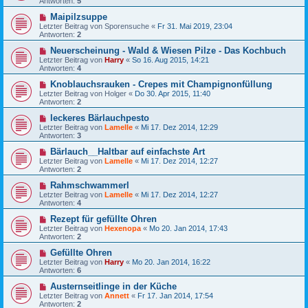
Antworten:
5
Maipilzsuppe
Letzter Beitrag von
Sporensuche
«
Fr 31. Mai 2019, 23:04
Antworten:
2
Neuerscheinung - Wald & Wiesen Pilze - Das Kochbuch
Letzter Beitrag von
Harry
«
So 16. Aug 2015, 14:21
Antworten:
4
Knoblauchsrauken - Crepes mit Champignonfüllung
Letzter Beitrag von
Holger
«
Do 30. Apr 2015, 11:40
Antworten:
2
leckeres Bärlauchpesto
Letzter Beitrag von
Lamelle
«
Mi 17. Dez 2014, 12:29
Antworten:
3
Bärlauch__Haltbar auf einfachste Art
Letzter Beitrag von
Lamelle
«
Mi 17. Dez 2014, 12:27
Antworten:
2
Rahmschwammerl
Letzter Beitrag von
Lamelle
«
Mi 17. Dez 2014, 12:27
Antworten:
4
Rezept für gefüllte Ohren
Letzter Beitrag von
Hexenopa
«
Mo 20. Jan 2014, 17:43
Antworten:
2
Gefüllte Ohren
Letzter Beitrag von
Harry
«
Mo 20. Jan 2014, 16:22
Antworten:
6
Austernseitlinge in der Küche
Letzter Beitrag von
Annett
«
Fr 17. Jan 2014, 17:54
Antworten:
2