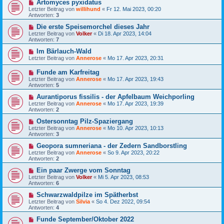
Artomyces pyxidatus
Letzter Beitrag von
willihund
«
Fr 12. Mai 2023, 00:20
Antworten:
3
Die erste Speisemorchel dieses Jahr
Letzter Beitrag von
Volker
«
Di 18. Apr 2023, 14:04
Antworten:
7
Im Bärlauch-Wald
Letzter Beitrag von
Annerose
«
Mo 17. Apr 2023, 20:31
Funde am Karfreitag
Letzter Beitrag von
Annerose
«
Mo 17. Apr 2023, 19:43
Antworten:
5
Aurantiporus fissilis - der Apfelbaum Weichporling
Letzter Beitrag von
Annerose
«
Mo 17. Apr 2023, 19:39
Antworten:
2
Ostersonntag Pilz-Spaziergang
Letzter Beitrag von
Annerose
«
Mo 10. Apr 2023, 10:13
Antworten:
3
Geopora sumneriana - der Zedern Sandborstling
Letzter Beitrag von
Annerose
«
So 9. Apr 2023, 20:22
Antworten:
2
Ein paar Zwerge vom Sonntag
Letzter Beitrag von
Volker
«
Mi 5. Apr 2023, 08:53
Antworten:
6
Schwarzwaldpilze im Spätherbst
Letzter Beitrag von
Silvia
«
So 4. Dez 2022, 09:54
Antworten:
4
Funde September/Oktober 2022