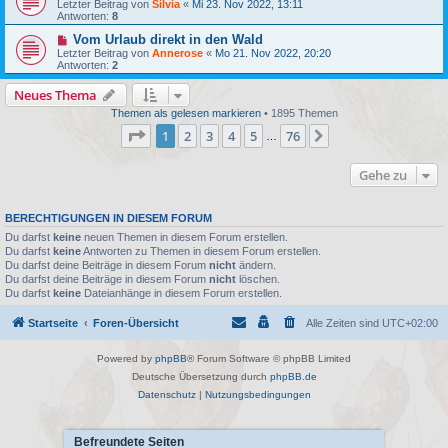
Letzter Beitrag von
Silvia
«
Mi 23. Nov 2022, 13:11
Antworten:
8
Vom Urlaub direkt in den Wald
Letzter Beitrag von
Annerose
«
Mo 21. Nov 2022, 20:20
Antworten:
2
Neues Thema
Themen als gelesen markieren
• 1895 Themen
Seite
1
von
76
1
2
3
4
5
76
Nächste
…
Gehe zu
BERECHTIGUNGEN IN DIESEM FORUM
Du darfst
keine
neuen Themen in diesem Forum erstellen.
Du darfst
keine
Antworten zu Themen in diesem Forum erstellen.
Du darfst deine Beiträge in diesem Forum
nicht
ändern.
Du darfst deine Beiträge in diesem Forum
nicht
löschen.
Du darfst
keine
Dateianhänge in diesem Forum erstellen.
Startseite
Foren-Übersicht
Alle Zeiten sind
UTC+02:00
Powered by
phpBB
® Forum Software © phpBB Limited
Deutsche Übersetzung durch
phpBB.de
Datenschutz
|
Nutzungsbedingungen
Befreundete Seiten