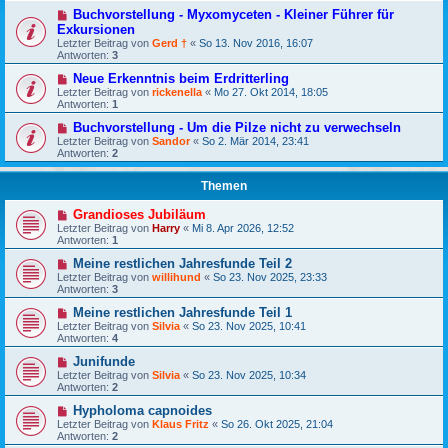
Buchvorstellung - Myxomyceten - Kleiner Führer für
Exkursionen
Letzter Beitrag von
Gerd †
«
So 13. Nov 2016, 16:07
Antworten:
3
Neue Erkenntnis beim Erdritterling
Letzter Beitrag von
rickenella
«
Mo 27. Okt 2014, 18:05
Antworten:
1
Buchvorstellung - Um die Pilze nicht zu verwechseln
Letzter Beitrag von
Sandor
«
So 2. Mär 2014, 23:41
Antworten:
2
Themen
Grandioses Jubiläum
Letzter Beitrag von
Harry
«
Mi 8. Apr 2026, 12:52
Antworten:
1
Meine restlichen Jahresfunde Teil 2
Letzter Beitrag von
willihund
«
So 23. Nov 2025, 23:33
Antworten:
3
Meine restlichen Jahresfunde Teil 1
Letzter Beitrag von
Silvia
«
So 23. Nov 2025, 10:41
Antworten:
4
Junifunde
Letzter Beitrag von
Silvia
«
So 23. Nov 2025, 10:34
Antworten:
2
Hypholoma capnoides
Letzter Beitrag von
Klaus Fritz
«
So 26. Okt 2025, 21:04
Antworten:
2