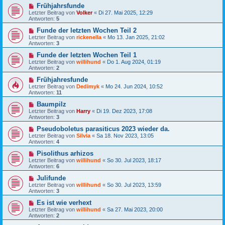
Frühjahrsfunde
Letzter Beitrag von
Volker
«
Di 27. Mai 2025, 12:29
Antworten:
5
Funde der letzten Wochen Teil 2
Letzter Beitrag von
rickenella
«
Mo 13. Jan 2025, 21:02
Antworten:
3
Funde der letzten Wochen Teil 1
Letzter Beitrag von
willihund
«
Do 1. Aug 2024, 01:19
Antworten:
2
Frühjahresfunde
Letzter Beitrag von
Dedimyk
«
Mo 24. Jun 2024, 10:52
Antworten:
11
Baumpilz
Letzter Beitrag von
Harry
«
Di 19. Dez 2023, 17:08
Antworten:
3
Pseudoboletus parasiticus 2023 wieder da.
Letzter Beitrag von
Silvia
«
Sa 18. Nov 2023, 13:05
Antworten:
4
Pisolithus arhizos
Letzter Beitrag von
willihund
«
So 30. Jul 2023, 18:17
Antworten:
6
Julifunde
Letzter Beitrag von
willihund
«
So 30. Jul 2023, 13:59
Antworten:
3
Es ist wie verhext
Letzter Beitrag von
willihund
«
Sa 27. Mai 2023, 20:00
Antworten:
2